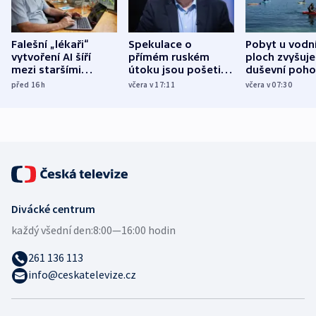
Falešní „lékaři“
Spekulace o
Pobyt u vodn
vytvoření AI šíří
přímém ruském
ploch zvyšuje
mezi staršími
útoku jsou pošetilé,
duševní poho
Poláky nebezpečné
míní estonský
ukázala
před 16
h
včera v 17:11
včera v 07:30
zdravotní rady
bezpečnostní
mezinárodní 
expert
Divácké centrum
každý všední den:
8:00—16:00 hodin
261 136 113
info@ceskatelevize.cz