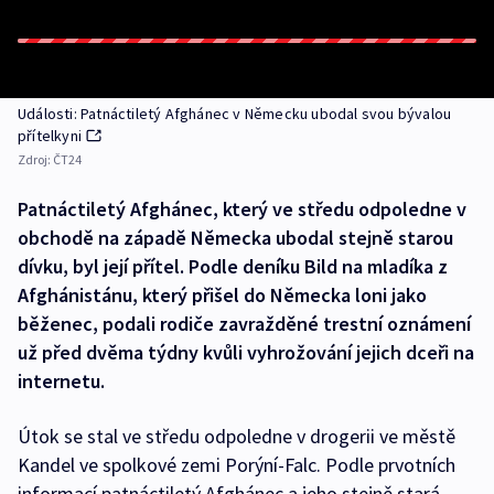
Události: Patnáctiletý Afghánec v Německu ubodal svou bývalou
přítelkyni
Zdroj:
ČT24
Patnáctiletý Afghánec, který ve středu odpoledne v
obchodě na západě Německa ubodal stejně starou
dívku, byl její přítel. Podle deníku Bild na mladíka z
Afghánistánu, který přišel do Německa loni jako
běženec, podali rodiče zavražděné trestní oznámení
už před dvěma týdny kvůli vyhrožování jejich dceři na
internetu.
Útok se stal ve středu odpoledne v drogerii ve městě
Kandel ve spolkové zemi Porýní-Falc. Podle prvotních
informací patnáctiletý Afghánec a jeho stejně stará