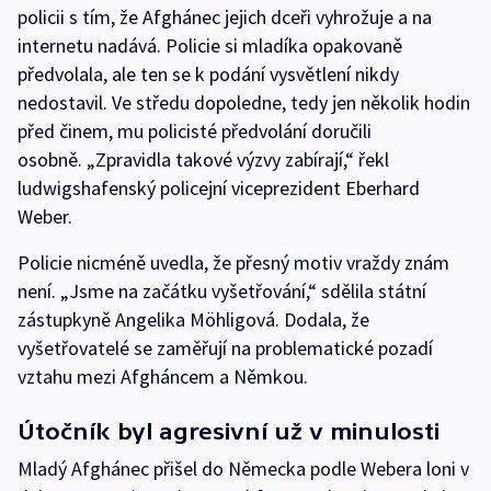
policii s tím, že Afghánec jejich dceři vyhrožuje a na
internetu nadává. Policie si mladíka opakovaně
předvolala, ale ten se k podání vysvětlení nikdy
nedostavil. Ve středu dopoledne, tedy jen několik hodin
před činem, mu policisté předvolání doručili
osobně. „Zpravidla takové výzvy zabírají,“ řekl
ludwigshafenský policejní viceprezident Eberhard
Weber.
Policie nicméně uvedla, že přesný motiv vraždy znám
není. „Jsme na začátku vyšetřování,“ sdělila státní
zástupkyně Angelika Möhligová. Dodala, že
vyšetřovatelé se zaměřují na problematické pozadí
vztahu mezi Afgháncem a Němkou.
Útočník byl agresivní už v minulosti
Mladý Afghánec přišel do Německa podle Webera loni v