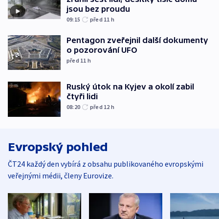
jsou bez proudu
09:15
před 11
h
Pentagon zveřejnil další dokumenty
o pozorování UFO
před 11
h
Ruský útok na Kyjev a okolí zabil
čtyři lidi
08:20
před 12
h
Evropský pohled
ČT24 každý den vybírá z obsahu publikovaného evropskými
veřejnými médii, členy Eurovize.