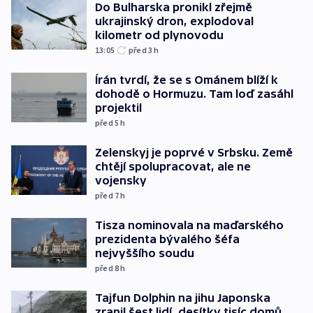
Do Bulharska pronikl zřejmě
ukrajinský dron, explodoval
kilometr od plynovodu
13:05
před 3
h
Írán tvrdí, že se s Ománem blíží k
dohodě o Hormuzu. Tam loď zasáhl
projektil
před 5
h
Zelenskyj je poprvé v Srbsku. Země
chtějí spolupracovat, ale ne
vojensky
před 7
h
Tisza nominovala na maďarského
prezidenta bývalého šéfa
nejvyššího soudu
před 8
h
Tajfun Dolphin na jihu Japonska
zranil šest lidí, desítky tisíc domů