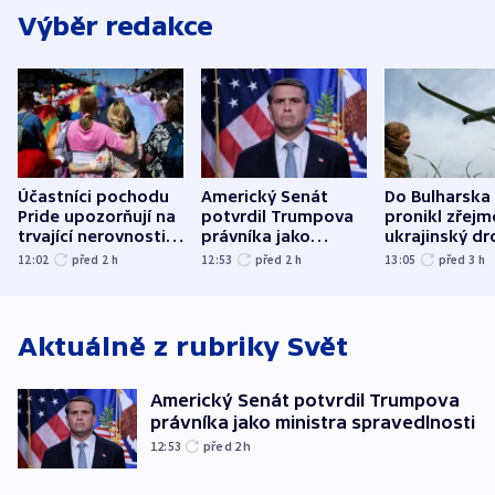
Výběr redakce
Účastníci pochodu
Americký Senát
Do Bulharska
Pride upozorňují na
potvrdil Trumpova
pronikl zřejm
trvající nerovnosti i
právníka jako
ukrajinský dr
společenskou
ministra
explodoval k
12:02
před 2
h
12:53
před 2
h
13:05
před 3
h
atmosféru
spravedlnosti
od plynovod
Aktuálně z rubriky
Svět
Americký Senát potvrdil Trumpova
právníka jako ministra spravedlnosti
12:53
před 2
h