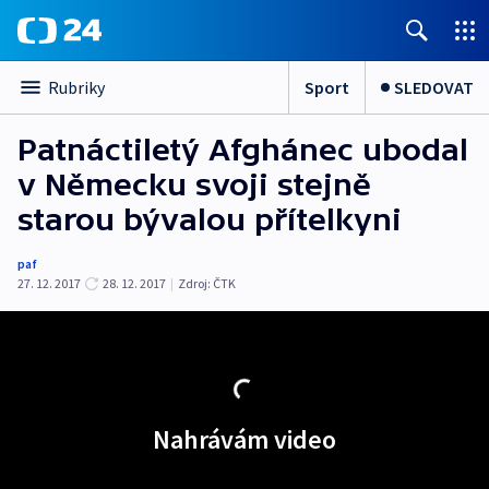
Sport
SLEDOVAT
Rubriky
Patnáctiletý Afghánec ubodal
v Německu svoji stejně
starou bývalou přítelkyni
paf
27. 12. 2017
28. 12. 2017
|
Zdroj:
ČTK
Nahrávám video