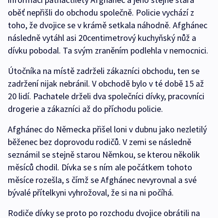
oběť nepřišli do obchodu společně. Policie vychází z
toho, že dvojice se v krámě setkala náhodně. Afghánec
následně vytáhl asi 20centimetrový kuchyňský nůž a
dívku pobodal. Ta svým zraněním podlehla v nemocnici.
Útočníka na místě zadrželi zákazníci obchodu, ten se
zadržení nijak nebránil. V obchodě bylo v té době 15 až
20 lidí. Pachatele drželi dva společníci dívky, pracovníci
drogerie a zákazníci až do příchodu policie.
Afghánec do Německa přišel loni v dubnu jako nezletilý
běženec bez doprovodu rodičů. V zemi se následně
seznámil se stejně starou Němkou, se kterou několik
měsíců chodil. Dívka se s ním ale počátkem tohoto
měsíce rozešla, s čímž se Afghánec nevyrovnal a své
bývalé přítelkyni vyhrožoval, že si na ni počíhá.
Rodiče dívky se proto po rozchodu dvojice obrátili na