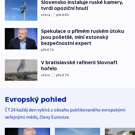
Slovensko instaluje ruské kamery,
tvrdí opoziční hnutí
včera
před 6
h
Spekulace o přímém ruském útoku
jsou pošetilé, míní estonský
bezpečnostní expert
před 7
h
V bratislavské rafinerii Slovnaft
hořelo
včera
před 7
h
Evropský pohled
ČT24 každý den vybírá z obsahu publikovaného evropskými
veřejnými médii, členy Eurovize.