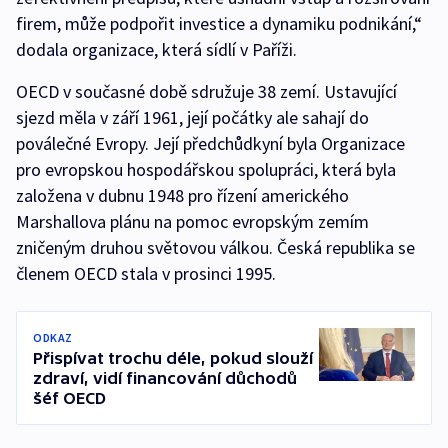
firem, může podpořit investice a dynamiku podnikání,“
dodala organizace, která sídlí v Paříži.
OECD v současné době sdružuje 38 zemí. Ustavující
sjezd měla v září 1961, její počátky ale sahají do
poválečné Evropy. Její předchůdkyní byla Organizace
pro evropskou hospodářskou spolupráci, která byla
založena v dubnu 1948 pro řízení amerického
Marshallova plánu na pomoc evropským zemím
zničeným druhou světovou válkou. Česká republika se
členem OECD stala v prosinci 1995.
ODKAZ
Přispívat trochu déle, pokud slouží
zdraví, vidí financování důchodů
šéf OECD