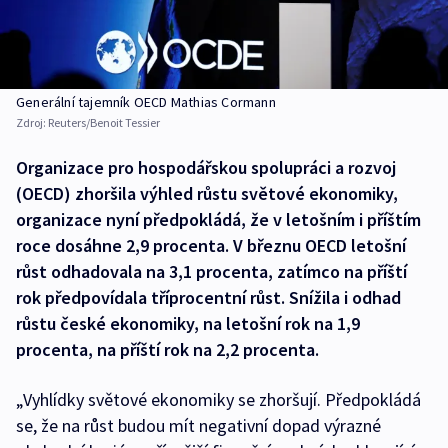
Generální tajemník OECD Mathias Cormann
Zdroj:
Reuters/Benoit Tessier
Organizace pro hospodářskou spolupráci a rozvoj
(OECD) zhoršila výhled růstu světové ekonomiky,
organizace nyní předpokládá, že v letošním i příštím
roce dosáhne 2,9 procenta. V březnu OECD letošní
růst odhadovala na 3,1 procenta, zatímco na příští
rok předpovídala tříprocentní růst. Snížila i odhad
růstu české ekonomiky, na letošní rok na 1,9
procenta, na příští rok na 2,2 procenta.
„Vyhlídky světové ekonomiky se zhoršují. Předpokládá
se, že na růst budou mít negativní dopad výrazné