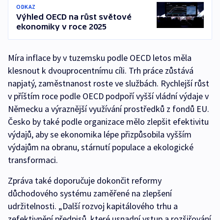
ODKAZ
Výhled OECD na růst světové
ekonomiky v roce 2025
Míra inflace by v tuzemsku podle OECD letos měla
klesnout k dvouprocentnímu cíli. Trh práce zůstává
napjatý, zaměstnanost roste ve službách. Rychlejší růst
v příštím roce podle OECD podpoří vyšší vládní výdaje v
Německu a výraznější využívání prostředků z fondů EU.
Česko by také podle organizace mělo zlepšit efektivitu
výdajů, aby se ekonomika lépe přizpůsobila vyšším
výdajům na obranu, stárnutí populace a ekologické
transformaci.
Zpráva také doporučuje dokončit reformy
důchodového systému zaměřené na zlepšení
udržitelnosti. „Další rozvoj kapitálového trhu a
zefektivnění předpisů, které usnadní vstup a rozšiřování