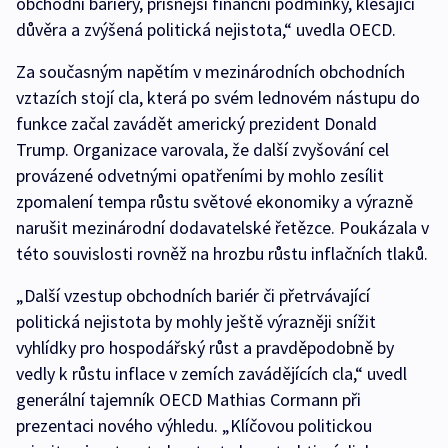
obchodní bariéry, přísnější finanční podmínky, klesající
důvěra a zvýšená politická nejistota,“ uvedla OECD.
Za současným napětím v mezinárodních obchodních
vztazích stojí cla, která po svém lednovém nástupu do
funkce začal zavádět americký prezident Donald
Trump. Organizace varovala, že další zvyšování cel
provázené odvetnými opatřeními by mohlo zesílit
zpomalení tempa růstu světové ekonomiky a výrazně
narušit mezinárodní dodavatelské řetězce. Poukázala v
této souvislosti rovněž na hrozbu růstu inflačních tlaků.
„Další vzestup obchodních bariér či přetrvávající
politická nejistota by mohly ještě výrazněji snížit
vyhlídky pro hospodářský růst a pravděpodobně by
vedly k růstu inflace v zemích zavádějících cla,“ uvedl
generální tajemník OECD Mathias Cormann při
prezentaci nového výhledu. „Klíčovou politickou