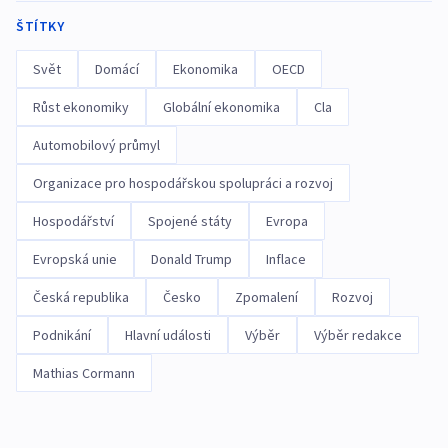
ŠTÍTKY
Svět
Domácí
Ekonomika
OECD
Růst ekonomiky
Globální ekonomika
Cla
Automobilový průmyl
Organizace pro hospodářskou spolupráci a rozvoj
Hospodářství
Spojené státy
Evropa
Evropská unie
Donald Trump
Inflace
Česká republika
Česko
Zpomalení
Rozvoj
Podnikání
Hlavní události
Výběr
Výběr redakce
Mathias Cormann