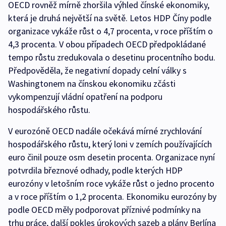
OECD rovněž mírně zhoršila výhled čínské ekonomiky,
která je druhá největší na světě. Letos HDP Číny podle
organizace vykáže růst o 4,7 procenta, v roce příštím o
4,3 procenta. V obou případech OECD předpokládané
tempo růstu zredukovala o desetinu procentního bodu.
Předpověděla, že negativní dopady celní války s
Washingtonem na čínskou ekonomiku zčásti
vykompenzují vládní opatření na podporu
hospodářského růstu.
V eurozóně OECD nadále očekává mírné zrychlování
hospodářského růstu, který loni v zemích používajících
euro činil pouze osm desetin procenta. Organizace nyní
potvrdila březnové odhady, podle kterých HDP
eurozóny v letošním roce vykáže růst o jedno procento
a v roce příštím o 1,2 procenta. Ekonomiku eurozóny by
podle OECD měly podporovat příznivé podmínky na
trhu práce, další pokles úrokových sazeb a plány Berlína