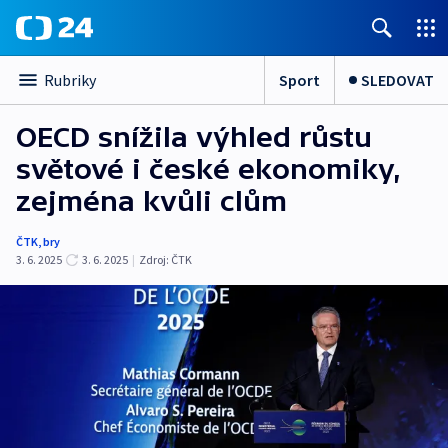
Sport
SLEDOVAT
Rubriky
OECD snížila výhled růstu
světové i české ekonomiky,
zejména kvůli clům
ČTK
,
bry
3. 6. 2025
3. 6. 2025
|
Zdroj:
ČTK