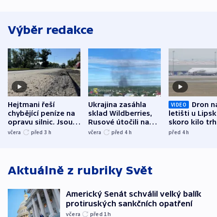
Výběr redakce
Hejtmani řeší
Ukrajina zasáhla
Dron n
VIDEO
chybějící peníze na
sklad Wildberries,
letišti u Lips
opravu silnic. Jsou
Rusové útočili na
skoro kilo trh
nenárokové, namítá
trh, hasiče či
indicie ukazuj
včera
před 3
h
včera
před 4
h
před 4
h
ministerstvo
stadion
Rusko
Aktuálně z rubriky
Svět
Americký Senát schválil velký balík
protiruských sankčních opatření
včera
před 1
h