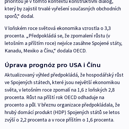
prioritou je v tomto kontextu konstruktivní dialog,
který by zajistil trvalé vyřešení současných obchodních
sporů,“ dodal.
V loňském roce světová ekonomika vzrostla o 3,3
procenta. „Předpokládá se, že zpomalení růstu (v
letošním a příštím roce) nejvíce zasáhne Spojené státy,
Kanadu, Mexiko a Čínu,“ dodala OECD.
Úprava prognóz pro USA i Čínu
Aktualizovaný výhled předpokládá, že hospodářský růst
ve Spojených státech, které jsou největší ekonomikou
světa, v letošním roce zpomalí na 1,6 z loňských 2,8
procenta. Růst na příští rok OECD odhaduje na
procento a půl. V březnu organizace předpokládala, že
hrubý domácí produkt (HDP) Spojených států se letos
zvýší o 2,2 procenta a v roce příštím o 1,6 procenta.