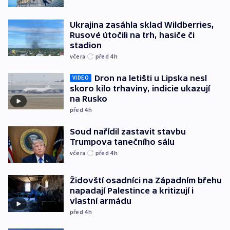
Ukrajina zasáhla sklad Wildberries,
Rusové útočili na trh, hasiče či
stadion
včera
před 4
h
Dron na letišti u Lipska nesl
VIDEO
skoro kilo trhaviny, indicie ukazují
na Rusko
před 4
h
Soud nařídil zastavit stavbu
Trumpova tanečního sálu
včera
před 4
h
Židovští osadníci na Západním břehu
napadají Palestince a kritizují i
vlastní armádu
před 4
h