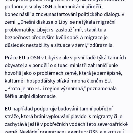
podporuje snahy OSN o humanitární příměří,
konec násilí a znovunastartování politického dialogu v
zemi. „Dnešní diskuse o Libyi se netýkala migrační
problematiky. Libyjci si zaslouží mír, stabilitu a
bezpečnost především kvůli sobě. A migrace je
důsledek nestability a situace v zemi,“ zdůraznila.
Práce EU a OSN v Libyi se ale v první řadě týká tamních
obyvatel a v pondělí o situaci ministři zahraničí unie
hovořili jako o problémech země, která je zeměpisně,
kulturně i hospodářsky blízká mnoha členům EU.
„Proto je pro EU i region významná,“ poznamenala
šéfka unijní diplomacie.
EU například podporuje budování tamní pobřežní
stráže, která brání vyplouvání plavidel s migranty či je
zachytává ještě v pobřežních vodách této severoafrické
země. Nevládní organizace i agentury OSN ale kritizují