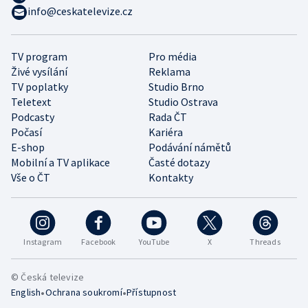
info@ceskatelevize.cz
TV program
Pro média
Živé vysílání
Reklama
TV poplatky
Studio Brno
Teletext
Studio Ostrava
Podcasty
Rada ČT
Počasí
Kariéra
E-shop
Podávání námětů
Mobilní a TV aplikace
Časté dotazy
Vše o ČT
Kontakty
Instagram
Facebook
YouTube
X
Threads
© Česká televize
•
•
English
Ochrana soukromí
Přístupnost