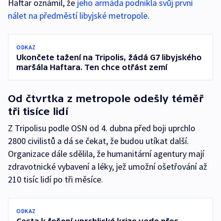
Haftar oznámil, že
jeho armáda podnikla svůj první
nálet na předměstí libyjské metropole
.
ODKAZ
Ukončete tažení na Tripolis, žádá G7 libyjského
maršála Haftara. Ten chce otřást zemí
Od čtvrtka z metropole odešly téměř
tři tisíce lidí
Z Tripolisu podle OSN od 4. dubna před boji uprchlo
2800 civilistů a dá se čekat, že budou utíkat další.
Organizace dále sdělila, že humanitární agentury mají
zdravotnické vybavení a léky, jež umožní ošetřování až
210 tisíc lidí po tři měsíce.
ODKAZ