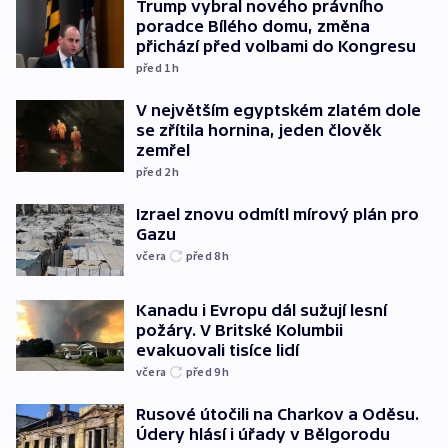
Trump vybral nového právního
poradce Bílého domu, změna
přichází před volbami do Kongresu
před 1
h
V největším egyptském zlatém dole
se zřítila hornina, jeden člověk
zemřel
před 2
h
Izrael znovu odmítl mírový plán pro
Gazu
včera
před 8
h
Kanadu i Evropu dál sužují lesní
požáry. V Britské Kolumbii
evakuovali tisíce lidí
včera
před 9
h
Rusové útočili na Charkov a Oděsu.
Údery hlásí i úřady v Bělgorodu