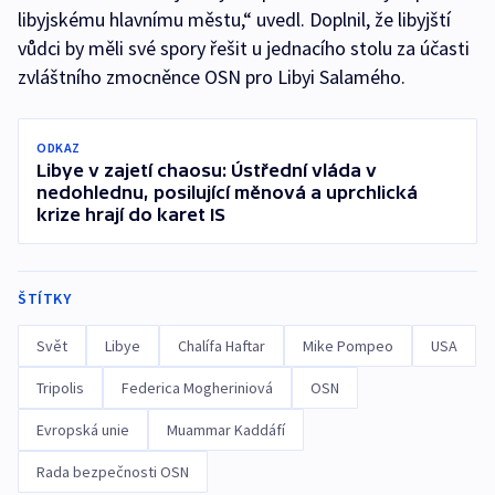
libyjskému hlavnímu městu,“ uvedl. Doplnil, že libyjští
vůdci by měli své spory řešit u jednacího stolu za účasti
zvláštního zmocněnce OSN pro Libyi Salamého.
ODKAZ
Libye v zajetí chaosu: Ústřední vláda v
nedohlednu, posilující měnová a uprchlická
krize hrají do karet IS
ŠTÍTKY
Svět
Libye
Chalífa Haftar
Mike Pompeo
USA
Tripolis
Federica Mogheriniová
OSN
Evropská unie
Muammar Kaddáfí
Rada bezpečnosti OSN