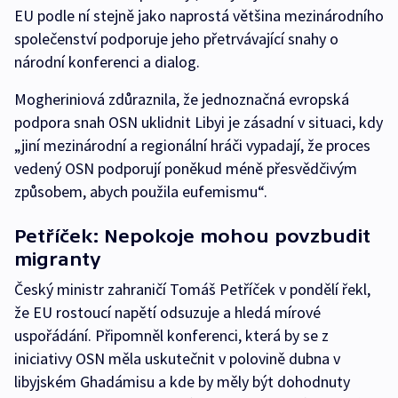
EU podle ní stejně jako naprostá většina mezinárodního
společenství podporuje jeho přetrvávající snahy o
národní konferenci a dialog.
Mogheriniová zdůraznila, že jednoznačná evropská
podpora snah OSN uklidnit Libyi je zásadní v situaci, kdy
„jiní mezinárodní a regionální hráči vypadají, že proces
vedený OSN podporují poněkud méně přesvědčivým
způsobem, abych použila eufemismu“.
Petříček: Nepokoje mohou povzbudit
migranty
Český ministr zahraničí Tomáš Petříček v pondělí řekl,
že EU rostoucí napětí odsuzuje a hledá mírové
uspořádání. Připomněl konferenci, která by se z
iniciativy OSN měla uskutečnit v polovině dubna v
libyjském Ghadámisu a kde by měly být dohodnuty