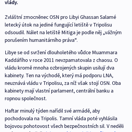
vlády.
Zvláštní zmocněnec OSN pro Libyi Ghassan Salamé
letecký útok na jediné fungující letiště v Tripolisu
odsoudil. Nálet na letiště Mitiga je podle něj „vážným
porušením humanitárního práva“.
Libye se od svržení dlouholetého vůdce Muammara
Kaddáfího v roce 2011 nevzpamatovala z chaosu. O
vládu kromě mnoha ozbrojených skupin usilují dva
kabinety. Ten na východě, který má podporu LNA,
neuznává vládu v Tripolisu, za níž však stojí OSN. Oba
kabinety mají vlastní parlament, centrální banku a
ropnou společnost.
Haftar minulý týden nařídil své armádě, aby
pochodovala na Tripolis. Tamní vláda poté vyhlásila
bojovou pohotovost všech bezpečnostních sil. V neděli