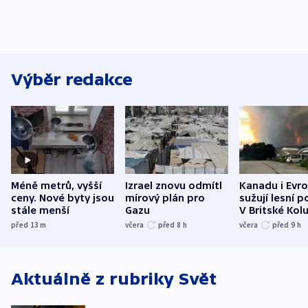
Výběr redakce
Méně metrů, vyšší
Izrael znovu odmítl
Kanadu i Evro
ceny. Nové byty jsou
mírový plán pro
sužují lesní p
stále menší
Gazu
V Britské Kol
evakuovali tis
před 13
m
včera
před 8
h
včera
před 9
h
Aktuálně z rubriky
Svět