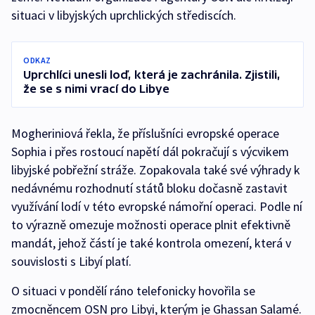
situaci v libyjských uprchlických střediscích.
ODKAZ
Uprchlíci unesli loď, která je zachránila. Zjistili,
že se s nimi vrací do Libye
Mogheriniová řekla, že příslušníci evropské operace
Sophia i přes rostoucí napětí dál pokračují s výcvikem
libyjské pobřežní stráže. Zopakovala také své výhrady k
nedávnému rozhodnutí států bloku dočasně zastavit
využívání lodí v této evropské námořní operaci. Podle ní
to výrazně omezuje možnosti operace plnit efektivně
mandát, jehož částí je také kontrola omezení, která v
souvislosti s Libyí platí.
O situaci v pondělí ráno telefonicky hovořila se
zmocněncem OSN pro Libyi, kterým je Ghassan Salamé.