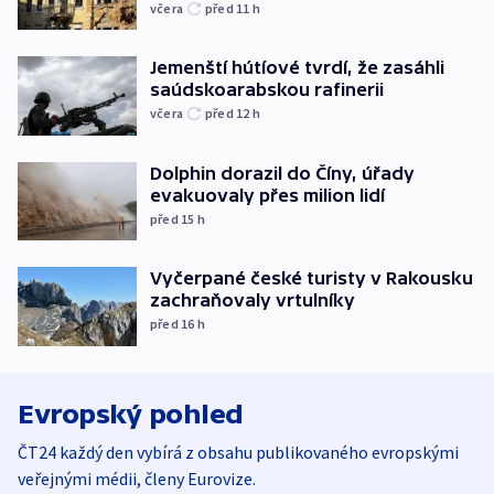
včera
před 11
h
Jemenští hútíové tvrdí, že zasáhli
saúdskoarabskou rafinerii
včera
před 12
h
Dolphin dorazil do Číny, úřady
evakuovaly přes milion lidí
před 15
h
Vyčerpané české turisty v Rakousku
zachraňovaly vrtulníky
před 16
h
Evropský pohled
ČT24 každý den vybírá z obsahu publikovaného evropskými
veřejnými médii, členy Eurovize.