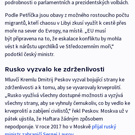
podrobnosti o parlamentních a prezidentských volbách.
Podle Petříčka jsou obavy z možného rostoucího počtu
migrantů, kteří chaosu v Libyi zkusí využít k cestě přes
moře na sever do Evropy, na místě. „EU musí
být připravena na to, že eskalace konfliktu by mohla
vést k nárůstu uprchlíků ve Středozemním moři,“
podotkl český ministr.
Rusko vyzvalo ke zdrženlivosti
Mluvčí Kremlu Dmitrij Peskov vyzval bojující strany ke
zdrženlivosti a k tomu, aby se vyvarovaly krveprolití.
„Rusko využívá všechny dostupné možnosti a vyzývá
všechny strany, aby se vyhnuly čemukoliv, co by vedlo ke
krveprolití a zabíjení civilistů,“ řekl Peskov. Moskva už v
pátek ujistila, že Haftara žádným způsobem
nepodporuje. V roce 2017 ho v Moskvě
přijal ruský
ministr zahraničí Sergej Lavrov
.