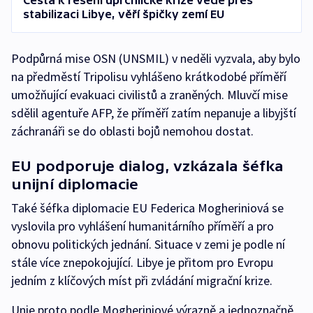
Cesta k řešení uprchlické krize vede přes
stabilizaci Libye, věří špičky zemí EU
Podpůrná mise OSN (UNSMIL) v neděli vyzvala, aby bylo
na předměstí Tripolisu vyhlášeno krátkodobé příměří
umožňující evakuaci civilistů a zraněných. Mluvčí mise
sdělil agentuře AFP, že příměří zatím nepanuje a libyjští
záchranáři se do oblasti bojů nemohou dostat.
EU podporuje dialog, vzkázala šéfka
unijní diplomacie
Také šéfka diplomacie EU Federica Mogheriniová se
vyslovila pro vyhlášení humanitárního příměří a pro
obnovu politických jednání. Situace v zemi je podle ní
stále více znepokojující. Libye je přitom pro Evropu
jedním z klíčových míst při zvládání migrační krize.
Unie proto podle Mogheriniové výrazně a jednoznačně