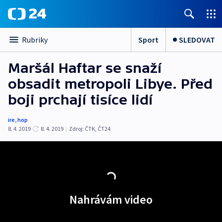
Sport
SLEDOVAT
Rubriky
Maršál Haftar se snaží
obsadit metropoli Libye. Před
boji prchají tisíce lidí
ire
,
hop
8. 4. 2019
8. 4. 2019
|
Zdroj:
ČTK
,
ČT24
Nahrávám video