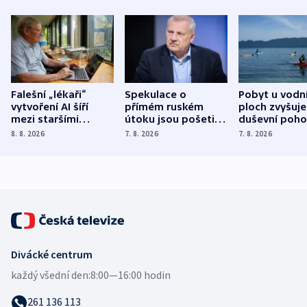
Falešní „lékaři“
Spekulace o
Pobyt u vodn
vytvoření AI šíří
přímém ruském
ploch zvyšuje
mezi staršími
útoku jsou pošetilé,
duševní poho
Poláky nebezpečné
míní estonský
ukázala
8. 8. 2026
7. 8. 2026
7. 8. 2026
zdravotní rady
bezpečnostní
mezinárodní 
expert
Divácké centrum
každý všední den:
8:00—16:00 hodin
261 136 113