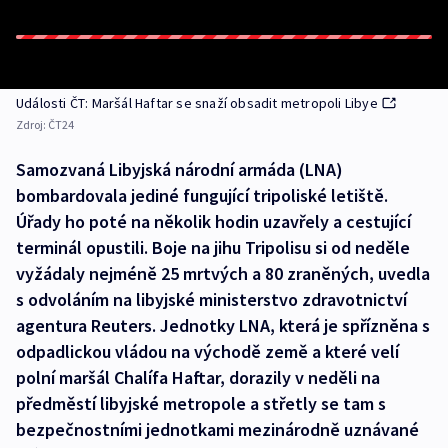
Události ČT: Maršál Haftar se snaží obsadit metropoli Libye
Zdroj:
ČT24
Samozvaná Libyjská národní armáda (LNA)
bombardovala jediné fungující tripoliské letiště.
Úřady ho poté na několik hodin uzavřely a cestující
terminál opustili. Boje na jihu Tripolisu si od neděle
vyžádaly nejméně 25 mrtvých a 80 zraněných, uvedla
s odvoláním na libyjské ministerstvo zdravotnictví
agentura Reuters. Jednotky LNA, která je spřízněna s
odpadlickou vládou na východě země a které velí
polní maršál Chalífa Haftar, dorazily v neděli na
předměstí libyjské metropole a střetly se tam s
bezpečnostními jednotkami mezinárodně uznávané