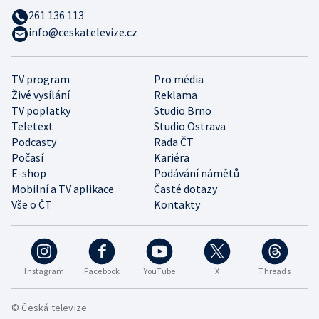
261 136 113
info@ceskatelevize.cz
TV program
Pro média
Živé vysílání
Reklama
TV poplatky
Studio Brno
Teletext
Studio Ostrava
Podcasty
Rada ČT
Počasí
Kariéra
E-shop
Podávání námětů
Mobilní a TV aplikace
Časté dotazy
Vše o ČT
Kontakty
Instagram
Facebook
YouTube
X
Threads
© Česká televize