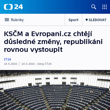
Sport
SLEDOVAT
Rubriky
KSČM a Evropani.cz chtějí
důsledné změny, republikáni
rovnou vystoupit
ČT24
14. 5. 2014
14. 5. 2014
|
Zdroj:
ČT24