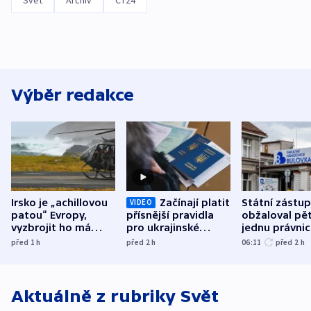
Svět
Archiv
ČT24
Výběr redakce
Irsko je „achillovou
Začínají platit
Státní zástu
VIDEO
patou“ Evropy,
přísnější pravidla
obžaloval pět 
vyzbrojit ho má
pro ukrajinské
jednu právni
Francie
uprchlíky
osobu v kauz
před 1
h
před 2
h
06:11
před 2
h
Bulovky
Aktuálně z rubriky
Svět