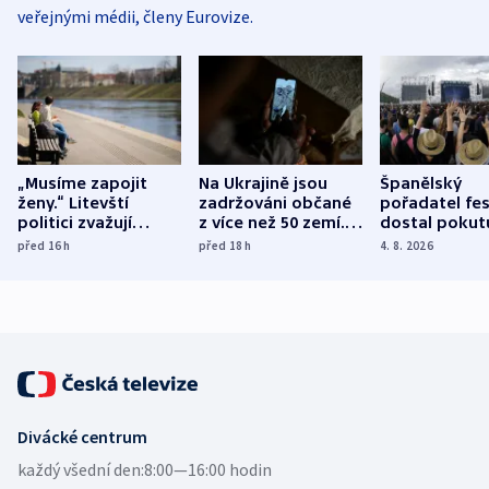
veřejnými médii, členy Eurovize.
„Musíme zapojit
Na Ukrajině jsou
Španělský
ženy.“ Litevští
zadržováni občané
pořadatel fes
politici zvažují
z více než 50 zemí.
dostal pokut
dohodu o
Bojovali na straně
nekalé prakti
před 16
h
před 18
h
4. 8. 2026
demografii
Ruska
Divácké centrum
každý všední den:
8:00—16:00 hodin