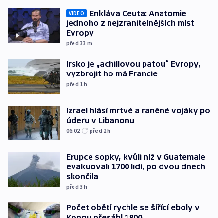
Enkláva Ceuta: Anatomie
VIDEO
jednoho z nejzranitelnějších míst
Evropy
před 33
m
Irsko je „achillovou patou“ Evropy,
vyzbrojit ho má Francie
před 1
h
Izrael hlásí mrtvé a raněné vojáky po
úderu v Libanonu
06:02
před 2
h
Erupce sopky, kvůli níž v Guatemale
evakuovali 1700 lidí, po dvou dnech
skončila
před 3
h
Počet obětí rychle se šířící eboly v
Kongu přesáhl 1800