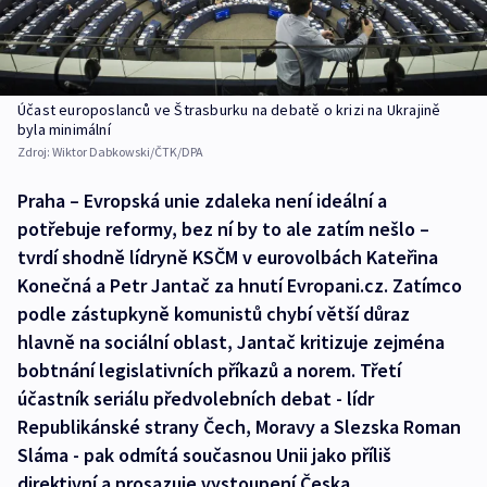
Účast europoslanců ve Štrasburku na debatě o krizi na Ukrajině
byla minimální
Zdroj:
Wiktor Dabkowski/ČTK/DPA
Praha – Evropská unie zdaleka není ideální a
potřebuje reformy, bez ní by to ale zatím nešlo –
tvrdí shodně lídryně KSČM v eurovolbách Kateřina
Konečná a Petr Jantač za hnutí Evropani.cz. Zatímco
podle zástupkyně komunistů chybí větší důraz
hlavně na sociální oblast, Jantač kritizuje zejména
bobtnání legislativních příkazů a norem. Třetí
účastník seriálu předvolebních debat - lídr
Republikánské strany Čech, Moravy a Slezska Roman
Sláma - pak odmítá současnou Unii jako příliš
direktivní a prosazuje vystoupení Česka.