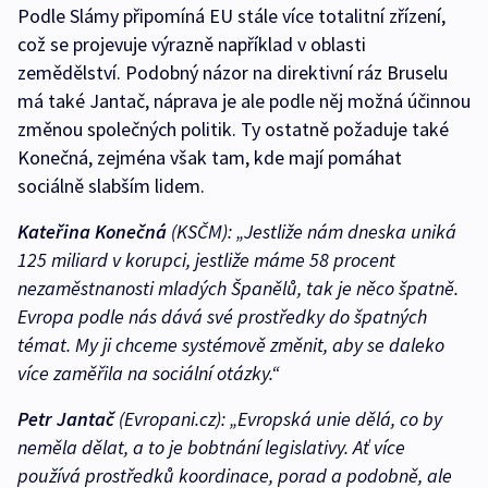
Podle Slámy připomíná EU stále více totalitní zřízení,
což se projevuje výrazně například v oblasti
zemědělství. Podobný názor na direktivní ráz Bruselu
má také Jantač, náprava je ale podle něj možná účinnou
změnou společných politik. Ty ostatně požaduje také
Konečná, zejména však tam, kde mají pomáhat
sociálně slabším lidem.
Kateřina Konečná
(KSČM):
„Jestliže nám dneska uniká
125 miliard v korupci, jestliže máme 58 procent
nezaměstnanosti mladých Španělů, tak je něco špatně.
Evropa podle nás dává své prostředky do špatných
témat. My ji chceme systémově změnit, aby se daleko
více zaměřila na sociální otázky.“
Petr Jantač
(Evropani.cz):
„Evropská unie dělá, co by
neměla dělat, a to je bobtnání legislativy. Ať více
používá prostředků koordinace, porad a podobně, ale