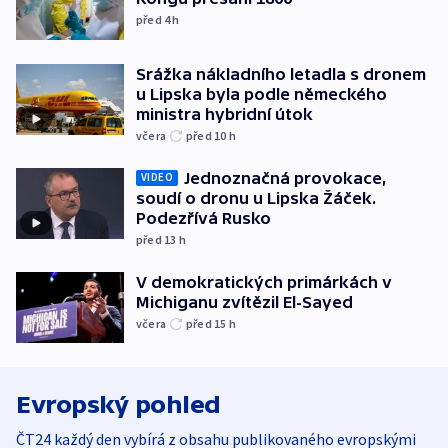
před 4
h
Srážka nákladního letadla s dronem
u Lipska byla podle německého
ministra hybridní útok
včera
před 10
h
Jednoznačná provokace,
VIDEO
soudí o dronu u Lipska Žáček.
Podezřívá Rusko
před 13
h
V demokratických primárkách v
Michiganu zvítězil El-Sayed
včera
před 15
h
Evropský pohled
ČT24 každý den vybírá z obsahu publikovaného evropskými