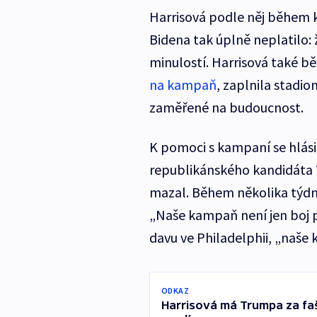
Harrisová podle něj během k
Bidena tak úplně neplatilo: 
minulostí. Harrisová také b
na kampaň
, zaplnila stadio
zaměřené na budoucnost.
K pomoci s kampaní se hlási
republikánského kandidáta 
mazal. Během několika týdn
„Naše kampaň není jen boj p
davu ve Philadelphii, „naše
ODKAZ
Harrisová má Trumpa za fa