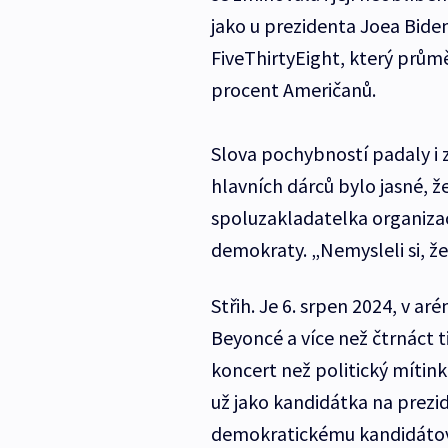
jako u prezidenta Joea Biden
FiveThirtyEight, který prům
procent Američanů.
Slova pochybností padaly i
hlavních dárců bylo jasné, 
spoluzakladatelka organiza
demokraty. „Nemysleli si, že 
Střih. Je 6. srpen 2024, v ar
Beyoncé a více než čtrnáct ti
koncert než politický mítin
už jako kandidátka na prezid
demokratickému kandidátovi