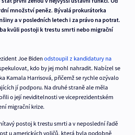
stát první ženou v nejvyšší ústavní funkci. Od
rdní množství peněz. Bývalá prokurátorka
iny a v posledních letech i za právo na potrat.
eba kvůli postoji k trestu smrti nebo migrační
ezident Joe Biden
odstoupil z kandidatury na
 spekulovat, kdo by jej mohl nahradit. Nabízel se
tka Kamala Harrisová, přičemž se rychle ozývalo
jících jí podporu. Na druhé straně ale měla
ořili o její neviditelnosti ve viceprezidentském
ní migrační krize.
ítavý postoj k trestu smrti a v neposlední řadě
nost u amerických voličů, která byla podobně