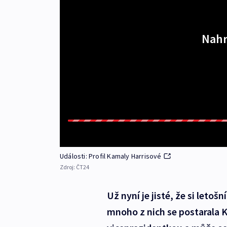
Nahr
Události: Profil Kamaly Harrisové
Zdroj:
ČT24
Už nyní je jisté, že si letoš
mnoho z nich se postarala K