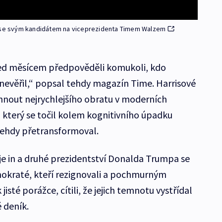
a se svým kandidátem na viceprezidenta Timem Walzem
ed měsícem předpověděli komukoli, kdo
 nevěřil,“ popsal tehdy magazín Time. Harrisové
áhnout nejrychlejšího obratu v moderních
, který se točil kolem kognitivního úpadku
tehdy přetransformoval.
 je in a druhé prezidentství Donalda Trumpa se
mokraté, kteří rezignovali a pochmurným
sté porážce, cítili, že jejich temnotu vystřídal
 deník.