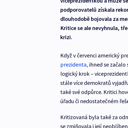
viceprezidentkou a může se 
podporovatelů získala reko
dlouhodobě bojovala za menš
Kritice se ale nevyhnula, tř
krizi.
Když v červenci americký pr
prezidenta
, ihned se začalo
logický krok – vicepreziden
stále více demokratů vyjadřu
také své odpůrce. Kritici hov
úřadu či nedostatečném řeše
Kritizovaná byla také za odm
se zmiňovala i její neoblíbe