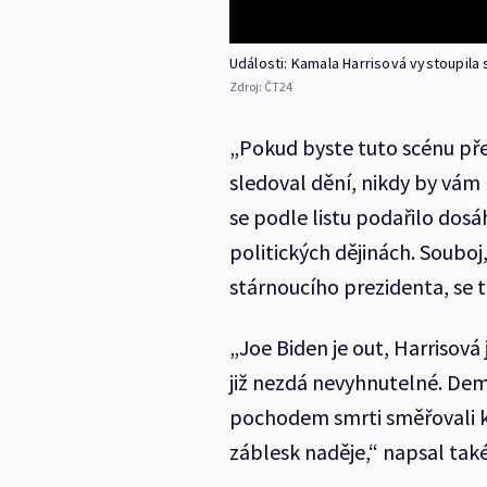
Události: Kamala Harrisová vystoupil
Zdroj:
ČT24
„Pokud byste tuto scénu př
sledoval dění, nikdy by vám
se podle listu podařilo dos
politických dějinách. Souboj
stárnoucího prezidenta, se 
„Joe Biden je out, Harrisová
již nezdá nevyhnutelné. De
pochodem smrti směřovali k ji
záblesk naděje,“ napsal také