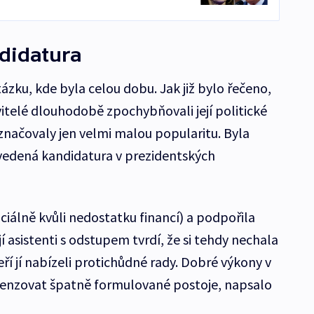
didatura
tázku, kde byla celou dobu. Jak již bylo řečeno,
itelé dlouhodobě zpochybňovali její politické
značovaly jen velmi malou popularitu. Byla
ovedená kandidatura v prezidentských
iciálně kvůli nedostatku financí) a podpořila
í asistenti s odstupem tvrdí, že si tehdy nechala
teří jí nabízeli protichůdné rady. Dobré výkony v
nzovat špatně formulované postoje, napsalo