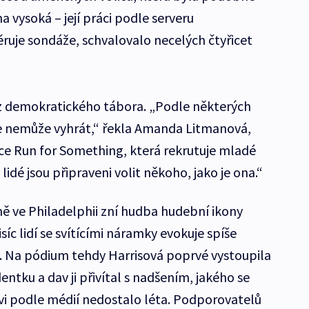
a vysoká – její práci podle serveru
ěruje sondáže, schvalovalo necelých čtyřicet
 z demokratického tábora. „Podle některých
že nemůže vyhrát,“ řekla Amanda Litmanová,
ce Run for Something, která rekrutuje mladé
lidé jsou připraveni volit někoho, jako je ona.“
éně ve Philadelphii zní hudba hudební ikony
síc lidí se svítícími náramky evokuje spíše
k. Na pódium tehdy Harrisová poprvé vystoupila
entku a dav ji přivítal s nadšením, jakého se
 podle médií nedostalo léta. Podporovatelů