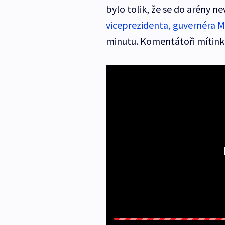
bylo tolik, že se do arény ne
viceprezidenta, guvernéra 
minutu. Komentátoři mítin