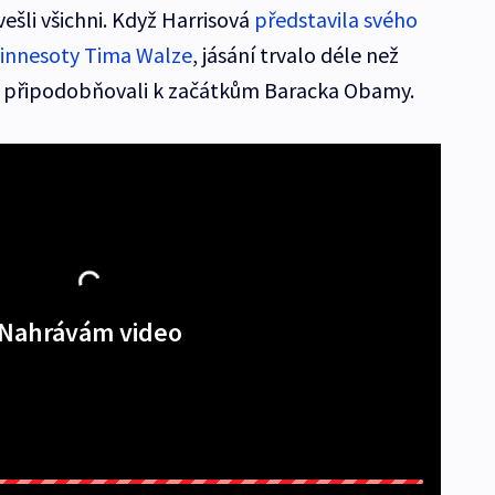
vešli všichni. Když Harrisová
představila svého
Minnesoty Tima Walze
, jásání trvalo déle než
k připodobňovali k začátkům Baracka Obamy.
Nahrávám video