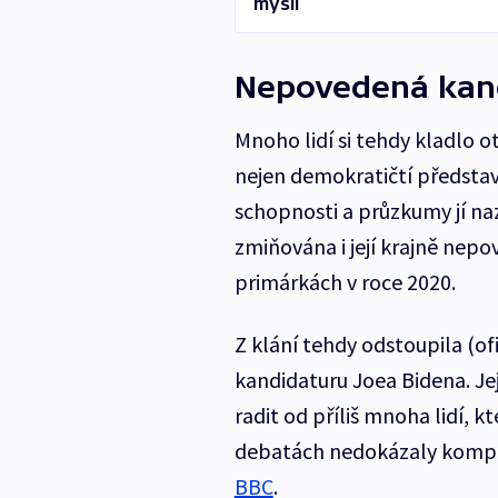
myslí
Nepovedená kan
Mnoho lidí si tehdy kladlo o
nejen demokratičtí představ
schopnosti a průzkumy jí na
zmiňována i její krajně nep
primárkách v roce 2020.
Z klání tehdy odstoupila (of
kandidaturu Joea Bidena. Jej
radit od příliš mnoha lidí, k
debatách nedokázaly kompe
BBC
.