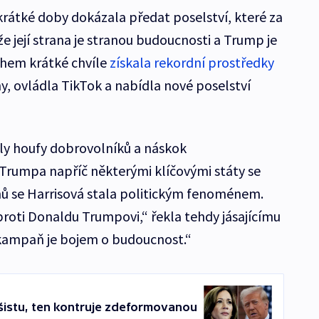
rátké doby dokázala předat poselství, které za
že její strana je stranou budoucnosti a Trump je
ěhem krátké chvíle
získala rekordní prostředky
ny, ovládla TikTok a nabídla nové poselství
ly houfy dobrovolníků a náskok
Trumpa napříč některými klíčovými státy se
ů se Harrisová stala politickým fenoménem.
roti Donaldu Trumpovi,“ řekla tehdy jásajícímu
 kampaň je bojem o budoucnost.“
šistu, ten kontruje zdeformovanou