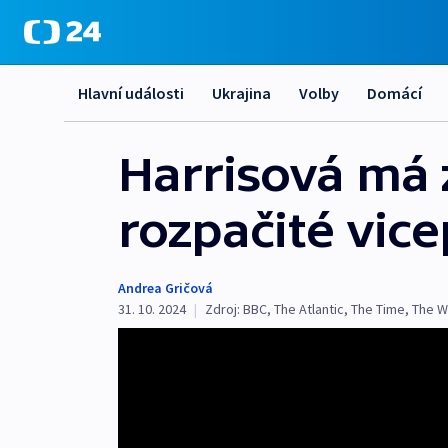
Hlavní události
Ukrajina
Volby
Domácí
Harrisová má 
rozpačité vice
Andrea Gričová
31. 10. 2024
|
Zdroj:
BBC
,
The Atlantic
,
The Time
,
The W