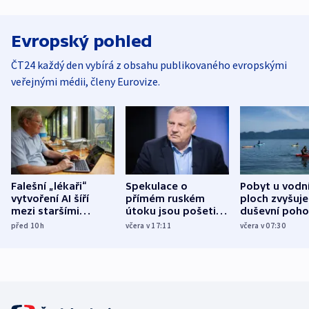
Evropský pohled
ČT24 každý den vybírá z obsahu publikovaného evropskými
veřejnými médii, členy Eurovize.
Falešní „lékaři“
Spekulace o
Pobyt u vodn
vytvoření AI šíří
přímém ruském
ploch zvyšuje
mezi staršími
útoku jsou pošetilé,
duševní poho
Poláky nebezpečné
míní estonský
ukázala
před 10
h
včera v 17:11
včera v 07:30
zdravotní rady
bezpečnostní
mezinárodní 
expert