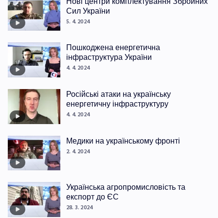
Нові центри комплектування Збройних
Сил України
5. 4. 2024
Пошкоджена енергетична
інфраструктура України
4. 4. 2024
Російські атаки на українську
енергетичну інфраструктуру
4. 4. 2024
Медики на українському фронті
2. 4. 2024
Українська агропромисловість та
експорт до ЄС
28. 3. 2024