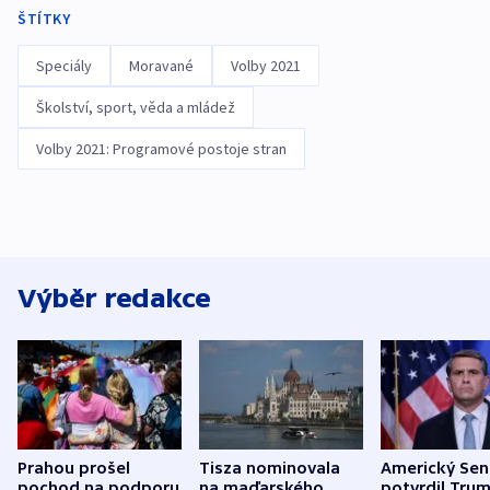
ŠTÍTKY
Speciály
Moravané
Volby 2021
Školství, sport, věda a mládež
Volby 2021: Programové postoje stran
Výběr redakce
Prahou prošel
Tisza nominovala
Americký Sen
pochod na podporu
na maďarského
potvrdil Tru