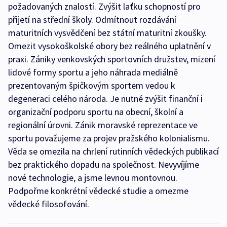
požadovaných znalostí. Zvýšit laťku schopností pro
přijetí na střední školy. Odmítnout rozdávání
maturitních vysvědčení bez státní maturitní zkoušky.
Omezit vysokoškolské obory bez reálného uplatnění v
praxi. Zániky venkovských sportovních družstev, mizení
lidové formy sportu a jeho náhrada mediálně
prezentovaným špičkovým sportem vedou k
degeneraci celého národa. Je nutné zvýšit finanční i
organizační podporu sportu na obecní, školní a
regionální úrovni. Zánik moravské reprezentace ve
sportu považujeme za projev pražského kolonialismu.
Věda se omezila na chrlení rutinních vědeckých publikací
bez praktického dopadu na společnost. Nevyvíjíme
nové technologie, a jsme levnou montovnou.
Podpořme konkrétní vědecké studie a omezme
vědecké filosofování.