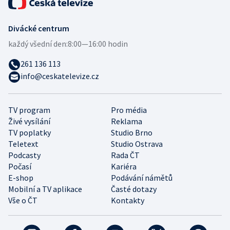
Divácké centrum
každý všední den:
8:00—16:00 hodin
261 136 113
info@ceskatelevize.cz
TV program
Pro média
Živé vysílání
Reklama
TV poplatky
Studio Brno
Teletext
Studio Ostrava
Podcasty
Rada ČT
Počasí
Kariéra
E-shop
Podávání námětů
Mobilní a TV aplikace
Časté dotazy
Vše o ČT
Kontakty