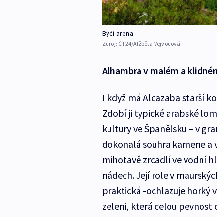
Býčí aréna
Zdroj:
ČT24/Alžběta Vejvodová
Alhambra v malém a klidné
I když má Alcazaba starší ko
Zdobí ji typické arabské l
kultury ve Španělsku – v gra
dokonalá souhra kamene a v
mihotavě zrcadlí ve vodní h
nádech. Její role v maurských
praktická -ochlazuje horký 
zeleni, která celou pevnost