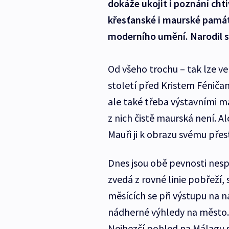
dokáže ukojit i poznání cht
křesťanské i maurské památ
moderního umění. Narodil se
Od všeho trochu – tak lze ve
století před Kristem Féniča
ale také třeba výstavními m
z nich čistě maurská není. 
Mauři ji k obrazu svému přesta
Dnes jsou obě pevnosti nes
zvedá z rovné linie pobřeží, 
měsících se při výstupu na
nádherné výhledy na město. 
Nejhezčí pohled na Málagu s