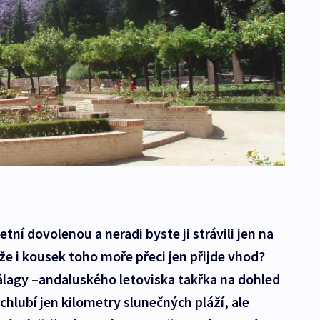
tní dovolenou a neradi byste ji strávili jen na
, že i kousek toho moře přeci jen přijde vhod?
lagy –andaluského letoviska takřka na dohled
echlubí jen kilometry slunečných pláží, ale