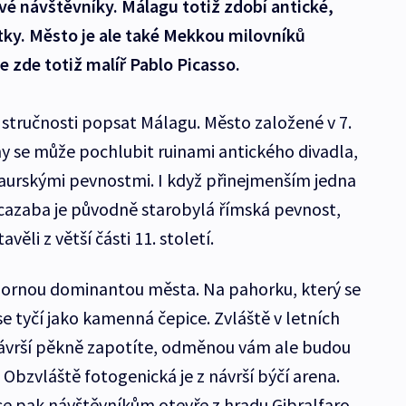
ivé návštěvníky. Málagu totiž zdobí antické,
ky. Město je ale také Mekkou milovníků
 zde totiž malíř Pablo Picasso.
 stručnosti popsat Málagu. Město založené v 7.
ny se může pochlubit ruinami antického divadla,
aurskými pevnostmi. I když přinejmenším jedna
Alcazaba je původně starobylá římská pevnost,
věli z větší části 11. století.
pornou dominantou města. Na pahorku, který se
se tyčí jako kamenná čepice. Zvláště v letních
 návrší pěkně zapotíte, odměnou vám ale budou
Obzvláště fotogenická je z návrší býčí arena.
e pak návštěvníkům otevře z hradu Gibralfaro,