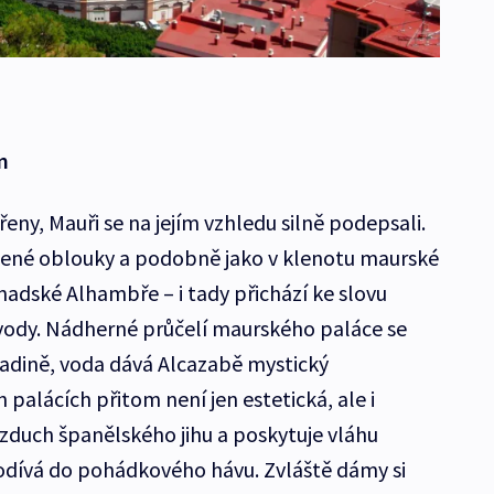
m
řeny, Mauři se na jejím vzhledu silně podepsali.
omené oblouky a podobně jako v klenotu maurské
nadské Alhambře – i tady přichází ke slovu
ody. Nádherné průčelí maurského paláce se
ladině, voda dává Alcazabě mystický
 palácích přitom není jen estetická, ale i
vzduch španělského jihu a poskytuje vláhu
 odívá do pohádkového hávu. Zvláště dámy si