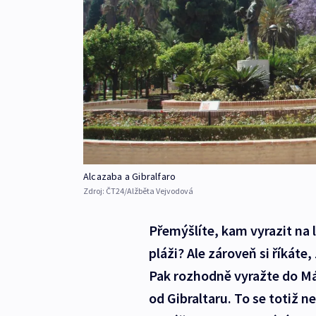
Alcazaba a Gibralfaro
Zdroj:
ČT24/Alžběta Vejvodová
Přemýšlíte, kam vyrazit na le
pláži? Ale zároveň si říkáte
Pak rozhodně vyražte do Má
od Gibraltaru. To se totiž n