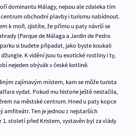
voří dominantu Málagy, nejsou ale zdaleka tím
 centrum obchodní plavby i turismu nabídnout.
m k moři, zjistíte, že přímo u paty návrší se
ahrady (Parque de Málaga a Jardin de Pedro
 parku si budete připadat, jako byste koukali
ngle. K vidění jsou tu exotické rostliny i ty,
obí nejeden obývák v české kotlině.
ediným zajímavým místem, kam se může turista
lfara vydat. Pokud mu historie ještě nestačila,
ěrem na městské centrum. Hned u paty kopce
ý amfiteátr. Ten je jednou z nejstarších
1. století před Kristem, vystavěn byl za vlády