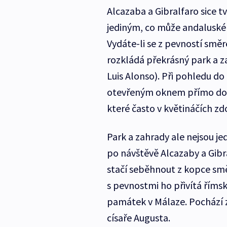
Alcazaba a Gibralfaro sice t
jediným, co může andaluské
Vydáte-li se z pevností směre
rozkládá překrásný park a z
Luis Alonso). Při pohledu do
otevřeným oknem přímo do džu
které často v květináčích zd
Park a zahrady ale nejsou j
po návštěvě Alcazaby a Gibra
stačí seběhnout z kopce sm
s pevnostmi ho přivítá římsk
památek v Málaze. Pochází z 
císaře Augusta.