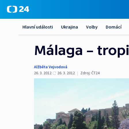
Hlavní události
Ukrajina
Volby
Domácí
Málaga – tropi
Alžběta Vejvodová
26. 3. 2012
26. 3. 2012
|
Zdroj:
ČT24