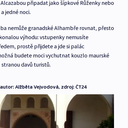
Alcazabou připadat jako šípkové Růženky nebo
a jedné noci.
azaba nemůže granadské Alhambře rovnat, přesto
konalou výhodu: vstupenky nemusíte
dem, prostě přijdete a jde si palác
 možná budete moci vychutnat kouzlo maurské
 stranou davů turistů.
autor: Alžběta Vejvodová, zdroj: ČT24