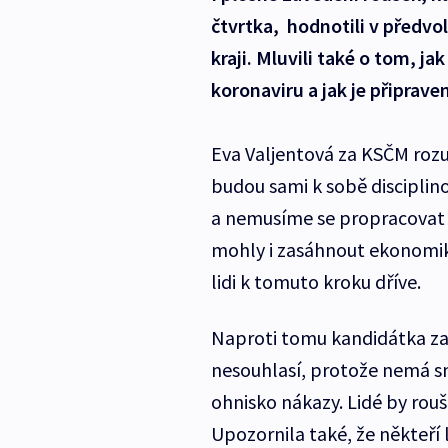
čtvrtka, hodnotili v předvo
kraji. Mluvili také o tom, j
koronaviru a jak je připraven 
Eva Valjentová za KSČM rozu
budou sami k sobě disciplino
a nemusíme se propracovat 
mohly i zasáhnout ekonomiku
lidi k tomuto kroku dříve.
Naproti tomu kandidátka z
nesouhlasí, protože nemá smy
ohnisko nákazy. Lidé by roušk
Upozornila také, že někteří 