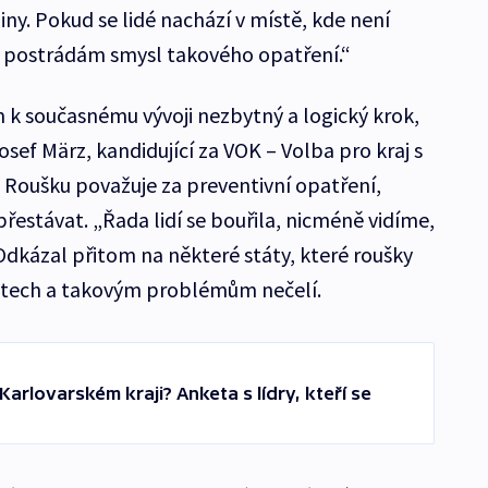
iny. Pokud se lidé nachází v místě, kde není
 postrádám smysl takového opatření.“
 k současnému vývoji nezbytný a logický krok,
 Josef März, kandidující za VOK – Volba pro kraj s
 Roušku považuje za preventivní opatření,
řestávat. „Řada lidí se bouřila, nicméně vidíme,
dkázal přitom na některé státy, které roušky
stech a takovým problémům nečelí.
 Karlovarském kraji? Anketa s lídry, kteří se