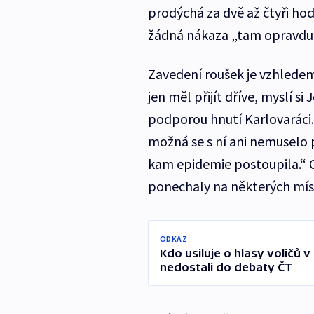
prodýchá za dvě až čtyři hod
žádná nákaza „tam opravdu
Zavedení roušek je vzhledem
jen měl přijít dříve, myslí si
podporou hnutí Karlovaráci.
možná se s ní ani nemuselo p
kam epidemie postoupila.“ O
ponechaly na některých mí
ODKAZ
Kdo usiluje o hlasy voličů v
nedostali do debaty ČT