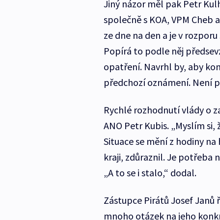
Jiný názor měl pak Petr Kul
společně s KOA, VPM Cheb a 
ze dne na den a je v rozporu
Popírá to podle něj předsevz
opatření. Navrhl by, aby ko
předchozí oznámení. Není pr
Rychlé rozhodnutí vlády o za
ANO Petr Kubis. „Myslím si, 
Situace se mění z hodiny na 
kraji, zdůraznil. Je potřeba 
„A to se i stalo,“ dodal.
Zástupce Pirátů Josef Janů ř
mnoho otázek na jeho konkré