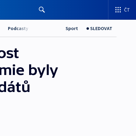
ČT
Podcasty
Sport
SLEDOVAT
ost
mie byly
dátů