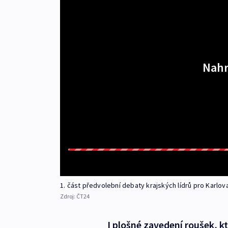
Nahr
1. část předvolební debaty krajských lídrů pro Karlov
Zdroj:
ČT24
I plošné zavedení roušek, kt