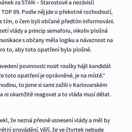
hánek za STAN – Starostové a nezávislí
TOP 09. Podle něj jde o překotné rozhodnutí,
 s tím, o čem byli občané předtím informováni.
etí vlády a princip semaforu, nikoliv plošná
munikace s občany měla logiku a návaznost na
o to, aby toto opatření bylo plošné.
vedení povinnosti nosit roušky hájil kandidát
že toto opatření je oprávněné, je na místě.“
hodinu, to jsme si sami zažili v Karlovarském
na ni okamžitě reagovat a to vláda musí dělat.
ekl, že nezná přesně usnesení vlády a měl by
tní provádění. Věří, že ve čtvrtek nebude