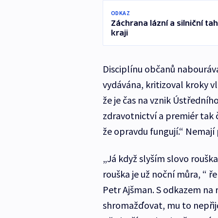
ODKAZ
Záchrana lázní a silniční t
kraji
Disciplínu občanů nabourává
vydávána, kritizoval kroky v
že je čas na vznik Ústředníh
zdravotnictví a premiér tak č
že opravdu fungují.“ Nemají
„Já když slyším slovo rouška
rouška je už noční můra, “ ř
Petr Ajšman. S odkazem na r
shromažďovat, mu to nepřijde