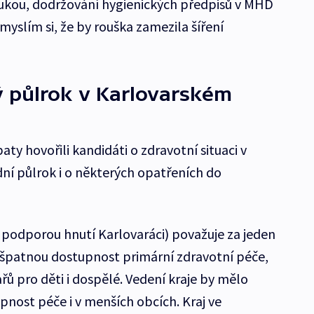
rukou, dodržování hygienických předpisů v MHD
myslím si, že by rouška zamezila šíření
ý půlrok v Karlovarském
aty hovořili kandidáti o zdravotní situaci v
dní půlrok i o některých opatřeních do
s podporou hnutí Karlovaráci) považuje za jeden
 špatnou dostupnost primární zdravotní péče,
ů pro děti i dospělé. Vedení kraje by mělo
nost péče i v menších obcích. Kraj ve