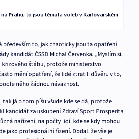
ah na Prahu, to jsou témata voleb v Karlovarském
 především to, jak chaoticky jsou ta opatření
lády kandidát ČSSD Michal Červenka. „Myslím si,
o krizového štábu, protože ministerstvo
asto mění opatření, že lidé ztratili důvěru v to,
 podle něho žádnou návaznost.
, tak já o tom píšu všude kde se dá, protože
ekl kandidát za uskupení Zdraví Sport Prosperita
ůzná nařízení, na počty lidí, kde se kdy mohou
 jako profesionální řízení. Dodal, že vše je