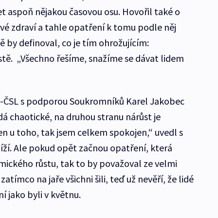
t aspoň nějakou časovou osu. Hovořil také o
é zdraví a tahle opatření k tomu podle něj
ě by definoval, co je tím ohrožujícím:
tě. „Všechno řešíme, snažíme se dávat lidem
U-ČSL s podporou Soukromníků Karel Jakobec
á chaotické, na druhou stranu nárůst je
en u toho, tak jsem celkem spokojen,“ uvedl s
íží. Ale pokud opět začnou opatření, která
ického růstu, tak to by považoval ze velmi
atímco na jaře všichni šili, teď už nevěří, že lidé
í jako byli v květnu.