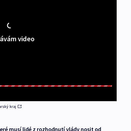
ávám video
arský kraj
eré musí lidé z rozhodnutí vlády nosit od