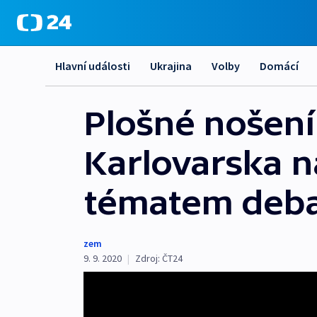
Hlavní události
Ukrajina
Volby
Domácí
Plošné nošení
Karlovarska n
tématem deba
zem
9. 9. 2020
|
Zdroj:
ČT24