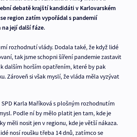
lební debatě krajští kandidáti v Karlovarském
ak se region zatím vypořádal s pandemií
na její další fáze.
mí rozhodnutí vlády. Dodala také, že když lidé
vaní, tak jsme schopni šíření pandemie zastavit
k dalším horším opatřením, které by pak
. Zároveň si však myslí, že vláda měla vyzývat
a SPD Karla Maříková s plošným rozhodnutím
sl. Podle ní by mělo platit jen tam, kde je
y měli nosit jen v regionu, kde je větší nákaza.
lidé nosí roušku třeba 14 dnů, zatímco se