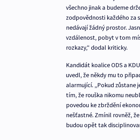
všechno jinak a budeme drže
zodpovědnosti každého za sv
nedávají žádný prostor. Jasn
vzdálenost, pobyt v tom mís
rozkazy,“ dodal kriticky.
Kandidát koalice ODS a KD
uvedl, že někdy mu to připad
alarmující. „Pokud zůstane j
tím, že rouška nikomu neubl
povedou ke zbrždění ekonom
nešťastné. Zmínil rovněž, že z
budou opět tak disciplinovan