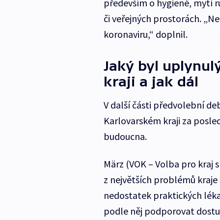
především o hygieně, mytí 
či veřejných prostorách. „Ne
koronaviru,“ doplnil.
Jaký byl uplynul
kraji a jak dál
V další části předvolební deb
Karlovarském kraji za posle
budoucna.
März (VOK – Volba pro kraj 
z největších problémů kraje
nedostatek praktických lékař
podle něj podporovat dostup