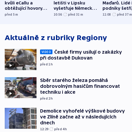
kvůli eCallu a
letišti v Lipsku
Maďarů. Lidé 
obtěžující hovory
vyšetřuje Německo
podniky šetří
zdržují záchranáře
jako úmyslný pokus
omezuje se d
před 5
m
10:56
před 31
m
12:08
před 37
o způsobení
i svícení
exploze
Aktuálně z rubriky
Regiony
České firmy usilují o zakázky
VIDEO
při dostavbě Dukovan
před 1
h
Sběr starého železa pomáhá
dobrovolným hasičům financovat
techniku i akce
před 2
h
Demolice vyhořelé výškové budovy
ve Zlíně začne až v následujících
dnech
12:29
před 4
h