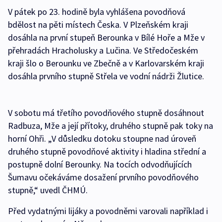
V pátek po 23. hodině byla vyhlášena povodňová
bdělost na pěti místech Česka. V Plzeňském kraji
dosáhla na první stupeň Berounka v Bílé Hoře a Mže v
přehradách Hracholusky a Lučina. Ve Středočeském
kraji šlo o Berounku ve Zbečně a v Karlovarském kraji
dosáhla prvního stupně Střela ve vodní nádrži Žlutice.
V sobotu má třetího povodňového stupně dosáhnout
Radbuza, Mže a její přítoky, druhého stupně pak toky na
horní Ohři. „V důsledku dotoku stoupne nad úroveň
druhého stupně povodňové aktivity i hladina střední a
postupně dolní Berounky. Na tocích odvodňujících
Šumavu očekáváme dosažení prvního povodňového
stupně,“ uvedl ČHMÚ.
Před vydatnými lijáky a povodněmi varovali například i