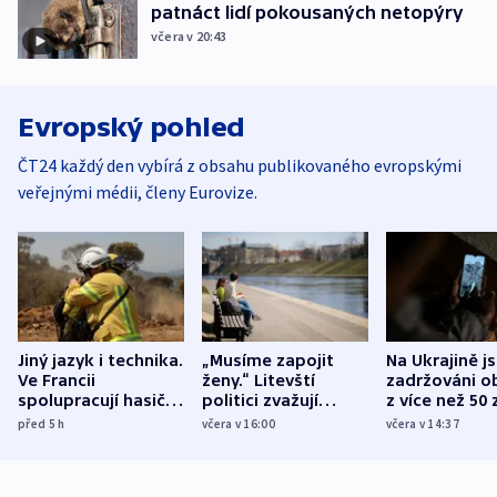
patnáct lidí pokousaných netopýry
včera v 20:43
Evropský pohled
ČT24 každý den vybírá z obsahu publikovaného evropskými
veřejnými médii, členy Eurovize.
Jiný jazyk i technika.
„Musíme zapojit
Na Ukrajině j
Ve Francii
ženy.“ Litevští
zadržováni o
spolupracují hasiči z
politici zvažují
z více než 50 
různých zemí
dohodu o
Bojovali na s
před 5
h
včera v 16:00
včera v 14:37
demografii
Ruska