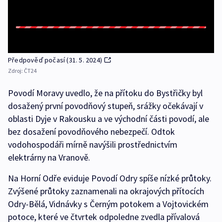
Předpověď počasí (31. 5. 2024)
Zdroj:
ČT24
Povodí Moravy uvedlo, že na přítoku do Bystřičky byl
dosažený první povodňový stupeň, srážky očekávají v
oblasti Dyje v Rakousku a ve východní části povodí, ale
bez dosažení povodňového nebezpečí. Odtok
vodohospodáři mírně navýšili prostřednictvím
elektrárny na Vranově.
Na Horní Odře eviduje Povodí Odry spíše nízké průtoky.
Zvýšené průtoky zaznamenali na okrajových přítocích
Odry-Bělá, Vidnávky s Černým potokem a Vojtovickém
potoce, které ve čtvrtek odpoledne zvedla přívalová