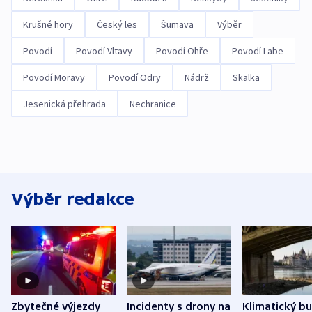
Krušné hory
Český les
Šumava
Výběr
Povodí
Povodí Vltavy
Povodí Ohře
Povodí Labe
Povodí Moravy
Povodí Odry
Nádrž
Skalka
Jesenická přehrada
Nechranice
Výběr redakce
Zbytečné výjezdy
Incidenty s drony na
Klimatický b