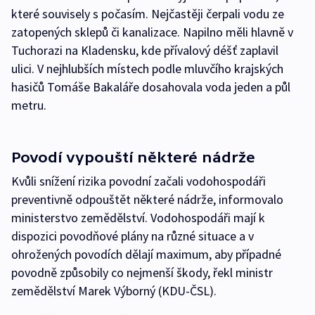
které souvisely s počasím. Nejčastěji čerpali vodu ze
zatopených sklepů či kanalizace. Napilno měli hlavně v
Tuchorazi na Kladensku, kde přívalový déšť zaplavil
ulici. V nejhlubších místech podle mluvčího krajských
hasičů Tomáše Bakaláře dosahovala voda jeden a půl
metru.
Povodí vypouští některé nádrže
Kvůli snížení rizika povodní začali vodohospodáři
preventivně odpouštět některé nádrže, informovalo
ministerstvo zemědělství. Vodohospodáři mají k
dispozici povodňové plány na různé situace a v
ohrožených povodích dělají maximum, aby případné
povodně způsobily co nejmenší škody, řekl ministr
zemědělství Marek Výborný (KDU-ČSL).