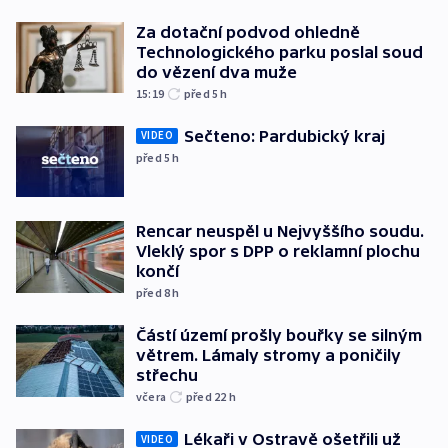
Za dotační podvod ohledně
Technologického parku poslal soud
do vězení dva muže
15:19
před 5
h
Sečteno: Pardubický kraj
VIDEO
před 5
h
Rencar neuspěl u Nejvyššího soudu.
Vleklý spor s DPP o reklamní plochu
končí
před 8
h
Částí území prošly bouřky se silným
větrem. Lámaly stromy a poničily
střechu
včera
před 22
h
Lékaři v Ostravě ošetřili už
VIDEO