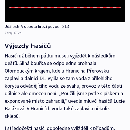
Události: V sobotu hrozí povodně
Zdroj:
ČT24
Výjezdy hasičů
Hasiči už během pátku museli vyjíždět k následkům
dešťů. Silná bouřka se odpoledne prohnala
Olomouckým krajem, kde u Hranic na Přerovsku
zaplavila dálnici D1. Vylila se tam voda z přilehlého
koryta odvádějícího vodu ze svahu, provoz v této části
dálnice ale omezen není. „Použili jsme pytle s pískem a
exponované místo zahradili,“ uvedla mluvčí hasičů Lucie
Balážová. V Hranicích voda také zaplavila několik
sklepů.
I středočeští hasiči odpoledne vyjížděli k případům,