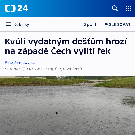
Sport
SLEDOVAT
Rubriky
Kvůli vydatným dešťům hrozí
na západě Čech vylití řek
ČT24
,
ČTK
,
den
,
ton
31. 5. 2024
31. 5. 2024
|
Zdroj:
ČTK
,
ČT24
,
ČHMÚ