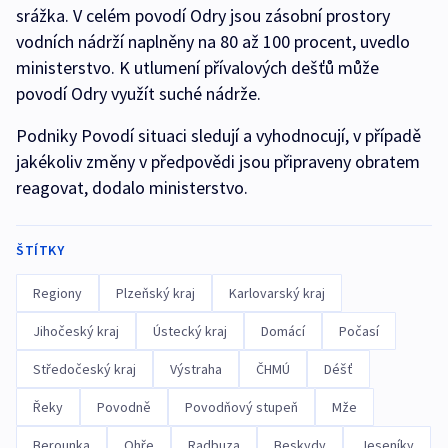
srážka. V celém povodí Odry jsou zásobní prostory
vodních nádrží naplněny na 80 až 100 procent, uvedlo
ministerstvo. K utlumení přívalových dešťů může
povodí Odry využít suché nádrže.
Podniky Povodí situaci sledují a vyhodnocují, v případě
jakékoliv změny v předpovědi jsou připraveny obratem
reagovat, dodalo ministerstvo.
ŠTÍTKY
Regiony
Plzeňský kraj
Karlovarský kraj
Jihočeský kraj
Ústecký kraj
Domácí
Počasí
Středočeský kraj
Výstraha
ČHMÚ
Déšť
Řeky
Povodně
Povodňový stupeň
Mže
Berounka
Ohře
Radbuza
Beskydy
Jeseníky