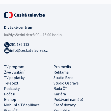
Divácké centrum
každý všední den:
8:00—16:00 hodin
261 136 113
info@ceskatelevize.cz
TV program
Pro média
Živé vysílání
Reklama
TV poplatky
Studio Brno
Teletext
Studio Ostrava
Podcasty
Rada ČT
Počasí
Kariéra
E-shop
Podávání námětů
Mobilní a TV aplikace
Časté dotazy
Vše o ČT
Kontakty