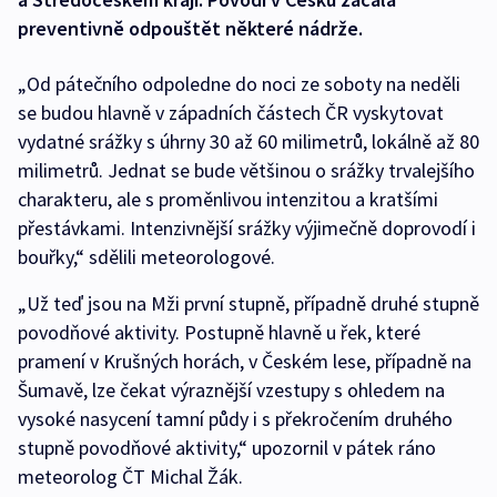
preventivně odpouštět některé nádrže.
„Od pátečního odpoledne do noci ze soboty na neděli
se budou hlavně v západních částech ČR vyskytovat
vydatné srážky s úhrny 30 až 60 milimetrů, lokálně až 80
milimetrů. Jednat se bude většinou o srážky trvalejšího
charakteru, ale s proměnlivou intenzitou a kratšími
přestávkami. Intenzivnější srážky výjimečně doprovodí i
bouřky,“ sdělili meteorologové.
„Už teď jsou na Mži první stupně, případně druhé stupně
povodňové aktivity. Postupně hlavně u řek, které
pramení v Krušných horách, v Českém lese, případně na
Šumavě, lze čekat výraznější vzestupy s ohledem na
vysoké nasycení tamní půdy i s překročením druhého
stupně povodňové aktivity,“ upozornil v pátek ráno
meteorolog ČT Michal Žák.