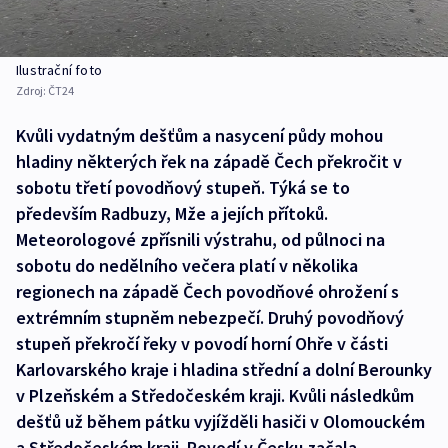
Ilustrační foto
Zdroj:
ČT24
Kvůli vydatným dešťům a nasycení půdy mohou
hladiny některých řek na západě Čech překročit v
sobotu třetí povodňový stupeň. Týká se to
především Radbuzy, Mže a jejích přítoků.
Meteorologové zpřísnili výstrahu, od půlnoci na
sobotu do nedělního večera platí v několika
regionech na západě Čech povodňové ohrožení s
extrémním stupněm nebezpečí. Druhý povodňový
stupeň překročí řeky v povodí horní Ohře v části
Karlovarského kraje i hladina střední a dolní Berounky
v Plzeňském a Středočeském kraji. Kvůli následkům
dešťů už během pátku vyjížděli hasiči v Olomouckém
a Středočeském kraji. Povodí v Česku začala