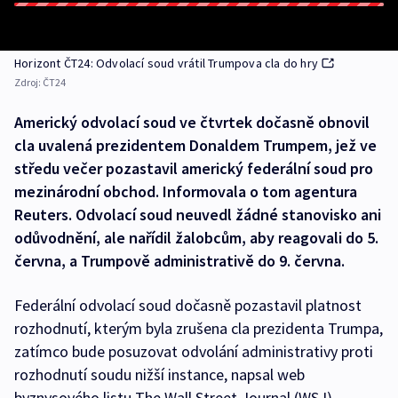
Horizont ČT24: Odvolací soud vrátil Trumpova cla do hry
Zdroj:
ČT24
Americký odvolací soud ve čtvrtek dočasně obnovil
cla uvalená prezidentem Donaldem Trumpem, jež ve
středu večer pozastavil americký federální soud pro
mezinárodní obchod. Informovala o tom agentura
Reuters. Odvolací soud neuvedl žádné stanovisko ani
odůvodnění, ale nařídil žalobcům, aby reagovali do 5.
června, a Trumpově administrativě do 9. června.
Federální odvolací soud dočasně pozastavil platnost
rozhodnutí, kterým byla zrušena cla prezidenta Trumpa,
zatímco bude posuzovat odvolání administrativy proti
rozhodnutí soudu nižší instance, napsal web
byznysového listu The Wall Street Journal (WSJ).