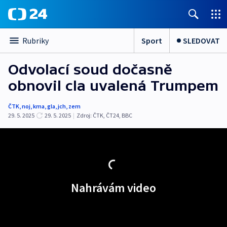
Sport
SLEDOVAT
Rubriky
Odvolací soud dočasně
obnovil cla uvalená Trumpem
ČTK
,
noj
,
kma
,
gla
,
jch
,
zem
29. 5. 2025
29. 5. 2025
|
Zdroj:
ČTK
,
ČT24
,
BBC
Nahrávám video