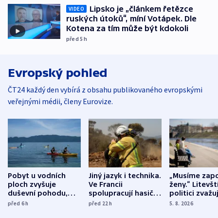
Lipsko je „článkem řetězce
VIDEO
ruských útoků“, míní Votápek. Dle
Kotena za tím může být kdokoli
před 5
h
Evropský pohled
ČT24 každý den vybírá z obsahu publikovaného evropskými
veřejnými médii, členy Eurovize.
Pobyt u vodních
Jiný jazyk i technika.
„Musíme zapo
ploch zvyšuje
Ve Francii
ženy.“ Litevšt
duševní pohodu,
spolupracují hasiči z
politici zvažuj
ukázala
různých zemí
dohodu o
před 6
h
před 22
h
5. 8. 2026
mezinárodní studie
demografii