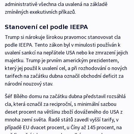
administrativě všechna cla uvalená na základě
zmíněných exekutivních příkazů.
Stanovení cel podle IEEPA
Trump si nárokuje širokou pravomoc stanovovat cla
podle IEEPA. Tento zákon byl v minulosti používán k
uvalení sankcí na nepřátele USA nebo ke zmrazení jejich
majetku. Trump je prvním americkým prezidentem,
který jej použil k uvalení cel, a při rozhodování o nových
tarifech na začátku dubna označil obchodní deficit za
národní nouzový stav.
Šéf Bílého domu na začátku dubna představil rozsáhlá
cla, která označil za reciproční, s minimální sazbou
deset procent na většinu zboží dováženého do USA z
mnoha zemí světa. Řadě států zavedl vyšší tarify, v
případě EU dvacet procent, u Číny až 145 procent, na