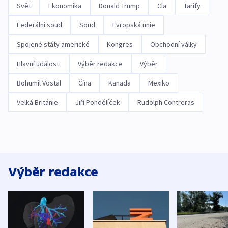
Svět
Ekonomika
Donald Trump
Cla
Tarify
Federální soud
Soud
Evropská unie
Spojené státy americké
Kongres
Obchodní války
Hlavní události
Výběr redakce
Výběr
Bohumil Vostal
Čína
Kanada
Mexiko
Velká Británie
Jiří Pondělíček
Rudolph Contreras
Výběr redakce