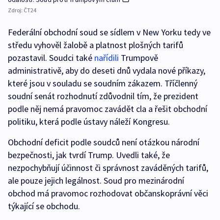
Zdroj:
ČT24
Federální obchodní soud se sídlem v New Yorku tedy ve
středu vyhověl žalobě a platnost plošných tarifů
pozastavil. Soudci také
nařídili
Trumpově
administrativě, aby do deseti dnů vydala nové příkazy,
které jsou v souladu se soudním zákazem. Tříčlenný
soudní senát rozhodnutí zdůvodnil tím, že prezident
podle něj nemá pravomoc zavádět cla a řešit obchodní
politiku, která podle ústavy náleží Kongresu.
Obchodní deficit podle soudců není otázkou národní
bezpečnosti, jak tvrdí Trump. Uvedli také, že
nezpochybňují účinnost či správnost zaváděných tarifů,
ale pouze jejich legálnost. Soud pro mezinárodní
obchod má pravomoc rozhodovat občanskoprávní věci
týkající se obchodu.