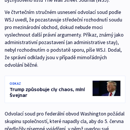
Ve čtvrtečním stručném usnesení odvolací soud podle
WSJ uvedl, že pozastavuje středeční rozhodnutí soudu
pro mezinárodní obchod, dokud nebude moci
vyslechnout další právní argumenty. Příkaz, známý jako
administrativní pozastavení (an administrative stay),
nebyl rozhodnutím o podstatě sporu, píše WSJ. Dodal,
že správní odklady jsou v případě mimořádných
odvolání běžné.
ODKAZ
Trump způsobuje cly chaos, míní
Švejnar
Odvolací soud pro federální obvod Washington požádal
skupinu společností, které napadly cla, aby do 5. června
předložily písemné vyjádření, v němž uvedou své