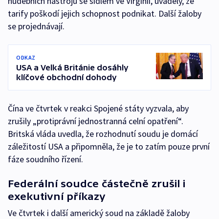
hudebních nástrojů se sídlem ve Virginii, uváděly, že
tarify poškodí jejich schopnost podnikat. Další žaloby
se projednávají.
ODKAZ
USA a Velká Británie dosáhly
klíčové obchodní dohody
Čína ve čtvrtek v reakci Spojené státy vyzvala, aby
zrušily „protiprávní jednostranná celní opatření“.
Britská vláda uvedla, že rozhodnutí soudu je domácí
záležitostí USA a připomněla, že je to zatím pouze první
fáze soudního řízení.
Federální soudce částečně zrušil i
exekutivní příkazy
Ve čtvrtek i další americký soud na základě žaloby