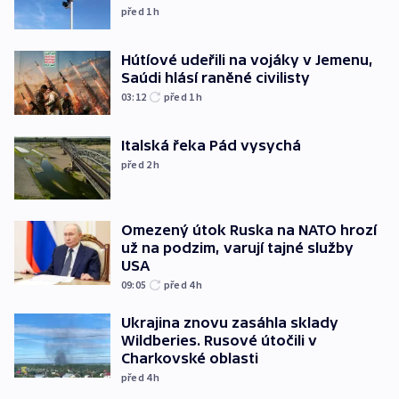
před 1
h
Hútíové udeřili na vojáky v Jemenu,
Saúdi hlásí raněné civilisty
03:12
před 1
h
Italská řeka Pád vysychá
před 2
h
Omezený útok Ruska na NATO hrozí
už na podzim, varují tajné služby
USA
09:05
před 4
h
Ukrajina znovu zasáhla sklady
Wildberies. Rusové útočili v
Charkovské oblasti
před 4
h