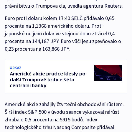
právní bitvu o Trumpova cla, uvedla agentura Reuters.
Euro proti dolaru kolem 17:40 SELČ přidávalo 0,65
procenta na 1,1368 amerického dolaru. Proti
japonskému jenu dolar ve stejnou dobu ztrácel 0,4
procenta na 144,187 JPY. Euro vůči jenu zpevňovalo o
0,23 procenta na 163,866 JPY.
ODKAZ
Americké akcie prudce klesly po
další Trumpově kritice šéfa
centrální banky
Americké akcie zahájily čtvrteční obchodování růstem.
Širší index S&P 500 v úvodu seance vykazoval nárůst
zhruba o 0,5 procenta na 5915 bodů. Index
technologického trhu Nasdaq Composite přidával