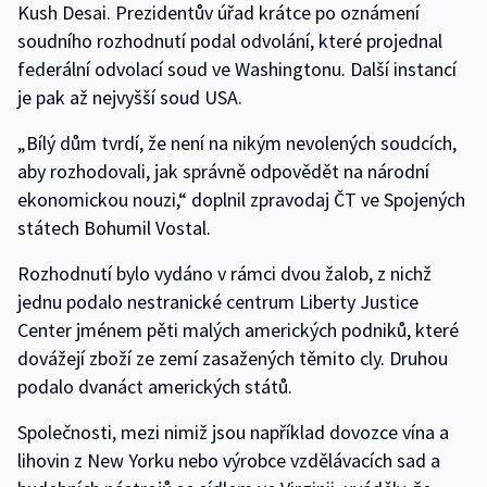
Kush Desai. Prezidentův úřad krátce po oznámení
soudního rozhodnutí podal odvolání, které projednal
federální odvolací soud ve Washingtonu. Další instancí
je pak až nejvyšší soud USA.
„Bílý dům tvrdí, že není na nikým nevolených soudcích,
aby rozhodovali, jak správně odpovědět na národní
ekonomickou nouzi,“ doplnil zpravodaj ČT ve Spojených
státech Bohumil Vostal.
Rozhodnutí bylo vydáno v rámci dvou žalob, z nichž
jednu podalo nestranické centrum Liberty Justice
Center jménem pěti malých amerických podniků, které
dovážejí zboží ze zemí zasažených těmito cly. Druhou
podalo dvanáct amerických států.
Společnosti, mezi nimiž jsou například dovozce vína a
lihovin z New Yorku nebo výrobce vzdělávacích sad a