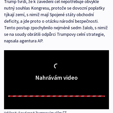
Trump tvrdí, že k zavedení cel nepotřebuje obvykle
nutný souhlas Kongresu, protože se dovozní poplatky
týkají zemí, s nimiž mají Spojené státy obchodní
deficity, a jde proto o otázku národní bezpečnosti.
Tento postup zpochybnilo nejméně sedm žalob, s nimiž
se na soudy obrátili odpůrci Trumpovy celní strategie,
napsala agentura AP.
Nahrávám video
Události: Soud proti Trumpovým clům