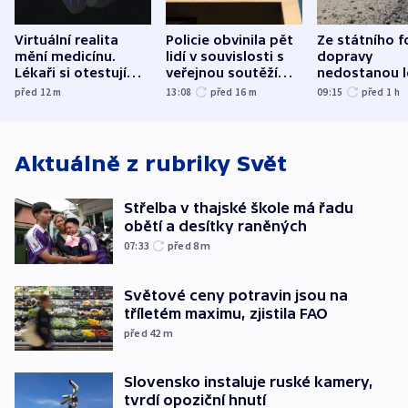
Virtuální realita
Policie obvinila pět
Ze státního 
mění medicínu.
lidí v souvislosti s
dopravy
Lékaři si otestují
veřejnou soutěží
nedostanou l
každý řez, říká
Správy železnic
kraje na silni
před 12
m
13:08
před 16
m
09:15
před 1
h
český expert
korunu, řekl 
Aktuálně z rubriky
Svět
Střelba v thajské škole má řadu
obětí a desítky raněných
07:33
před 8
m
Světové ceny potravin jsou na
tříletém maximu, zjistila FAO
před 42
m
Slovensko instaluje ruské kamery,
tvrdí opoziční hnutí