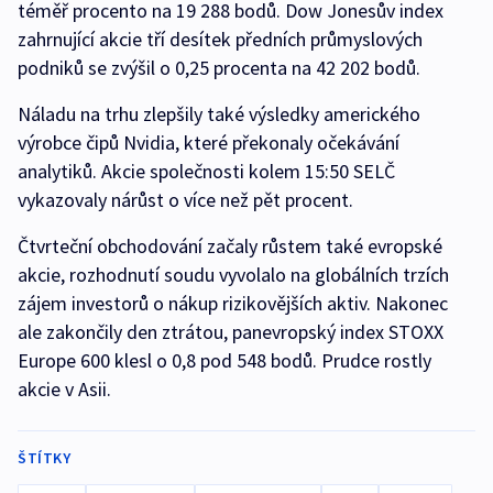
téměř procento na 19 288 bodů. Dow Jonesův index
zahrnující akcie tří desítek předních průmyslových
podniků se zvýšil o 0,25 procenta na 42 202 bodů.
Náladu na trhu zlepšily také výsledky amerického
výrobce čipů Nvidia, které překonaly očekávání
analytiků. Akcie společnosti kolem 15:50 SELČ
vykazovaly nárůst o více než pět procent.
Čtvrteční obchodování začaly růstem také evropské
akcie, rozhodnutí soudu vyvolalo na globálních trzích
zájem investorů o nákup rizikovějších aktiv. Nakonec
ale zakončily den ztrátou, panevropský index STOXX
Europe 600 klesl o 0,8 pod 548 bodů. Prudce rostly
akcie v Asii.
ŠTÍTKY