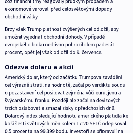
což finanční trhy reagovaly prudkým propadem a
ekonomové varovali před celosvětovými dopady
obchodní války.
Brzy však Trump platnost zvýšených cel odložil, aby
umožnil vyjednat obchodní dohody. V případě
evropského bloku nedávno pohrozil clem padesát
procent, opět jej však odložil do 9. července.
Odezva dolaru a akcií
Americký dolar, který od začátku Trumpova zavádění
cel výrazně ztratil na hodnotě, začal po verdiktu soudu
o pozastavení cel posilovat zejména vůči euru, jenu a
švýcarskému franku. Později ale začal na devizových
trzích oslabovat a smazal zisky z předchozích dnů.
Dolarový index sledující hodnotu amerického platidla ke
koši šesti světových měn kolem 17:20 SELČ odepisoval
0,5 procenta na 99,399 bodu. Investoři se připravují na