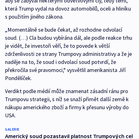
aby se zabýval některými odvětvovými cly, tedy těmi,
která Trump vydal na dovoz automobilů, oceli a hliníku
s použitím jiného zákona.
„Momentálně se bude čekat, až rozhodne odvolací
soud. (…) Cla budou vybírána dál, ale podle reakce trhu
je vidět, že investoři věří, že to povede k větší
zdrženlivosti ze strany Trumpovy administrativy a že je
naděje na to, že soud i odvolací soud potvrdí, že
překročila své pravomoci,“ vysvětlil amerikanista Jiří
Pondělíček.
Verdikt podle médií může znamenat zásadní ránu pro
Trumpovu strategii, s níž se snaží přimět další země k
nákupu amerického zboží a firmy k přesunu výroby do
USA.
GALERIE
Americký soud pozastavil platnost Trumpových cel