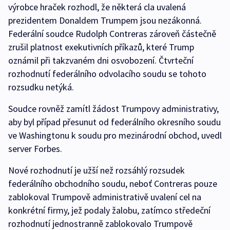
výrobce hraček rozhodl, že některá cla uvalená
prezidentem Donaldem Trumpem jsou nezákonná.
Federální soudce Rudolph Contreras zároveň částečně
zrušil platnost exekutivních příkazů, které Trump
oznámil při takzvaném dni osvobození. Čtvrteční
rozhodnutí federálního odvolacího soudu se tohoto
rozsudku netýká.
Soudce rovněž zamítl žádost Trumpovy administrativy,
aby byl případ přesunut od federálního okresního soudu
ve Washingtonu k soudu pro mezinárodní obchod, uvedl
server Forbes.
Nové rozhodnutí je užší než rozsáhlý rozsudek
federálního obchodního soudu, neboť Contreras pouze
zablokoval Trumpově administrativě uvalení cel na
konkrétní firmy, jež podaly žalobu, zatímco středeční
rozhodnutí jednostranně zablokovalo Trumpově