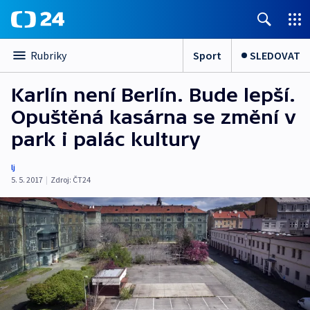
Sport
SLEDOVAT
Rubriky
Karlín není Berlín. Bude lepší.
Opuštěná kasárna se změní v
park i palác kultury
lj
5. 5. 2017
|
Zdroj:
ČT24