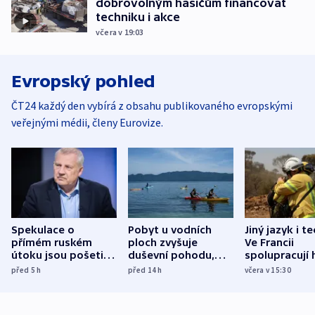
dobrovolným hasičům financovat
techniku i akce
včera v 19:03
Evropský pohled
ČT24 každý den vybírá z obsahu publikovaného evropskými
veřejnými médii, členy Eurovize.
Spekulace o
Pobyt u vodních
Jiný jazyk i t
přímém ruském
ploch zvyšuje
Ve Francii
útoku jsou pošetilé,
duševní pohodu,
spolupracují h
míní estonský
ukázala
různých zemí
před 5
h
před 14
h
včera v 15:30
bezpečnostní
mezinárodní studie
expert