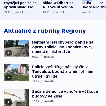
chybějící peníze na
sklad Wildberries,
letišti u Lips
opravu silnic. Jsou
Rusové útočili na
skoro kilo trh
nenárokové, namítá
trh, hasiče či
indicie ukazuj
09:15
před 1
h
09:02
před 1
h
před 2
h
ministerstvo
stadion
Rusko
Aktuálně z rubriky
Regiony
Hejtmani řeší chybějící peníze na
opravu silnic. Jsou nenárokové,
namítá ministerstvo
09:15
před 1
h
Policie vyšetřuje násilný čin v
Tanvaldu, bodná zranění při něm
utrpěli tři lidé
17:03
před 4
h
Začala demolice vyhořelé výškové
budovy ve Zlíně
10:53
před 4
h