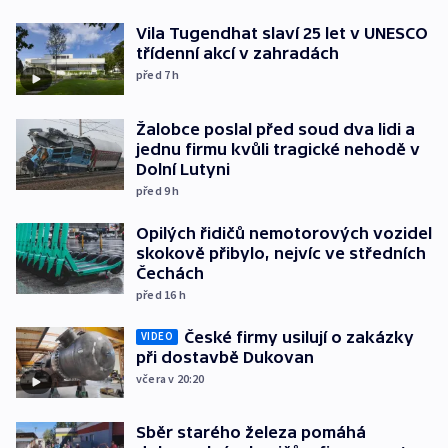
Vila Tugendhat slaví 25 let v UNESCO
třídenní akcí v zahradách
před 7
h
Žalobce poslal před soud dva lidi a
jednu firmu kvůli tragické nehodě v
Dolní Lutyni
před 9
h
Opilých řidičů nemotorových vozidel
skokově přibylo, nejvíc ve středních
Čechách
před 16
h
České firmy usilují o zakázky
VIDEO
při dostavbě Dukovan
včera v 20:20
Sběr starého železa pomáhá