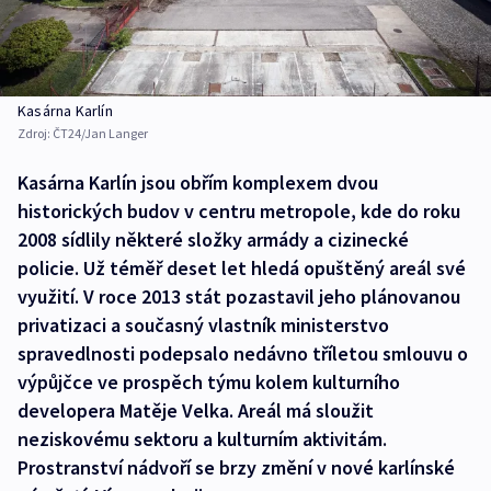
Kasárna Karlín
Zdroj:
ČT24/Jan Langer
Kasárna Karlín jsou obřím komplexem dvou
historických budov v centru metropole, kde do roku
2008 sídlily některé složky armády a cizinecké
policie. Už téměř deset let hledá opuštěný areál své
využití. V roce 2013 stát pozastavil jeho plánovanou
privatizaci a současný vlastník ministerstvo
spravedlnosti podepsalo nedávno tříletou smlouvu o
výpůjčce ve prospěch týmu kolem kulturního
developera Matěje Velka. Areál má sloužit
neziskovému sektoru a kulturním aktivitám.
Prostranství nádvoří se brzy změní v nové karlínské