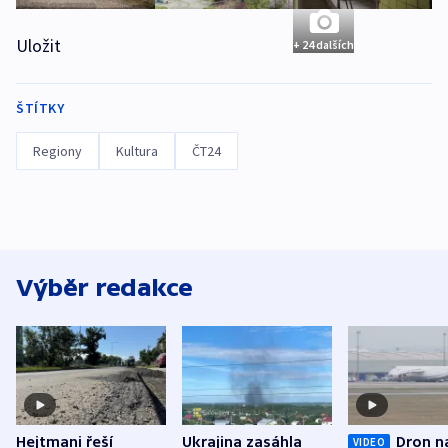
Uložit
+ 24 dalších
ŠTÍTKY
Regiony
Kultura
ČT24
Výběr redakce
Hejtmani řeší
Ukrajina zasáhla
Dron n
VIDEO