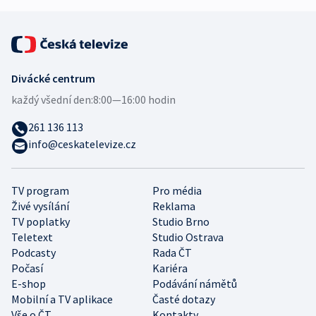
Divácké centrum
každý všední den:
8:00—16:00 hodin
261 136 113
info@ceskatelevize.cz
TV program
Pro média
Živé vysílání
Reklama
TV poplatky
Studio Brno
Teletext
Studio Ostrava
Podcasty
Rada ČT
Počasí
Kariéra
E-shop
Podávání námětů
Mobilní a TV aplikace
Časté dotazy
Vše o ČT
Kontakty