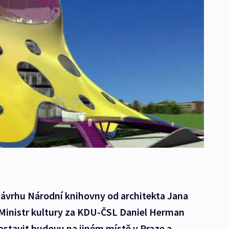
návrhu Národní knihovny od architekta Jana
Ministr kultury za KDU-ČSL Daniel Herman
ostavit budovu na jiném místě v Praze a