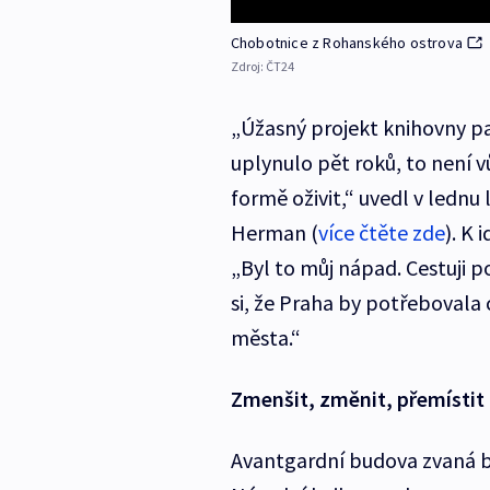
Chobotnice z Rohanského ostrova
Zdroj:
ČT24
„Úžasný projekt knihovny pa
uplynulo pět roků, to není v
formě oživit,“ uvedl v lednu
Herman (
více čtěte zde
). K 
„Byl to můj nápad. Cestuji 
si, že Praha by potřebovala
města.“
Zmenšit, změnit, přemístit
Avantgardní budova zvaná b