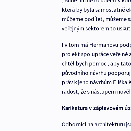
„Bude nutné to udělat v koo
která by byla samostatně e
můžeme podílet, můžeme sa
veřejným sektorem to uskuteč
I v tom má Hermanovu podpo
projekt spolupráce veřejné 
chtěl bych pomoci, aby tato
původního návrhu podporuje
práv k jeho návrhům Eliška 
radost, že s nástupem nového
Karikatura v záplavovém ú
Odborníci na architekturu js