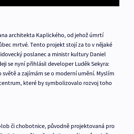
na architekta Kaplického, od jehož úmrtí
ůbec mrtvé. Tento projekt stojí za to v nějaké
 lidovecký poslanec a ministr kultury Daniel
ideji se nyní přihlásil developer Luděk Sekyra:
po světě a zajímám se o moderní umění. Myslím
 centrum, které by symbolizovalo rozvoj toho
lob či chobotnice, původně projektovaná pro