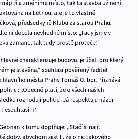
áplň a změníme místo, tak ta stavba už není
ektována na Letnou, ale je to vlastně
Bečková, předsedkyně Klubu za starou Prahu.
dle ní docela nevhodné místo: „Tady jsme v
eka zamane, tak tudy prostě proteče.“
hlavně charakterizuje budovu, je účel, pro který
erém je stavěná,“ souhlasí pověřený ředitel
je hlavního města Prahy Tomáš Ctibor. Přiznává
politici: „Obecně platí, že o všech našich
dku rozhodují politici. Já respektuju názor
 nesouhlasím.“
ebrian k tomu doplňuje: „Stačí si najít
té doby, abychom zjistili, že o nic takového