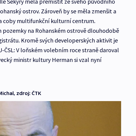
dle Sekyry měla přemístit ze svého původního
ohanský ostrov. Zároveň by se měla zmenšit a
a coby multifunkční kulturní centrum.
om pozemky na Rohanském ostrově dlouhodobě
strátu. Kromě svých developerských aktivit je
SL: V loňském volebním roce straně daroval
vecký ministr kultury Herman si vzal nyní
ichal, zdroj: ČTK