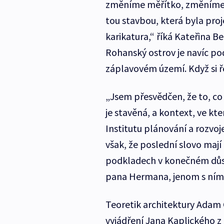
změníme měřítko, změníme n
tou stavbou, která byla proj
karikatura,“ říká Kateřina 
Rohanský ostrov je navíc po
záplavovém území. Když si ř
„Jsem přesvědčen, že to, co 
je stavěná, a kontext, ve kt
Institutu plánování a rozvo
však, že poslední slovo mají 
podkladech v konečném důsle
pana Hermana, jenom s ním
Teoretik architektury Adam G
vyjádření Jana Kaplického z 