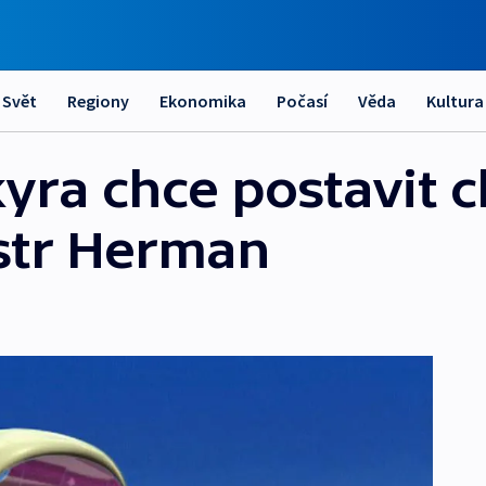
Svět
Regiony
Ekonomika
Počasí
Věda
Kultura
yra chce postavit c
istr Herman