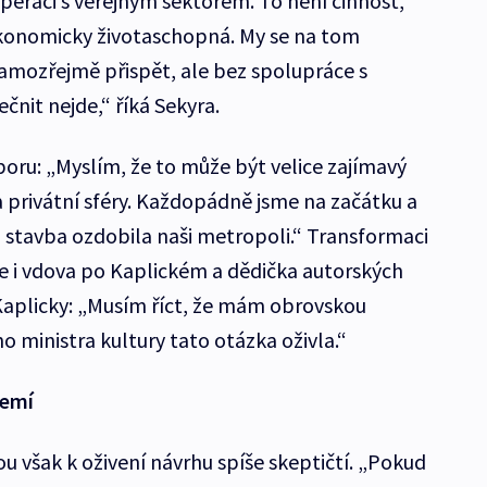
peraci s veřejným sektorem. To není činnost,
konomicky životaschopná. My se na tom
mozřejmě přispět, ale bez spolupráce s
nit nejde,“ říká Sekyra.
ru: „Myslím, že to může být velice zajímavý
a privátní sféry. Každopádně jsme na začátku a
 stavba ozdobila naši metropoli.“ Transformaci
 i vdova po Kaplickém a dědička autorských
Kaplicky: „Musím říct, že mám obrovskou
 ministra kultury tato otázka oživla.“
zemí
ou však k oživení návrhu spíše skeptičtí. „Pokud