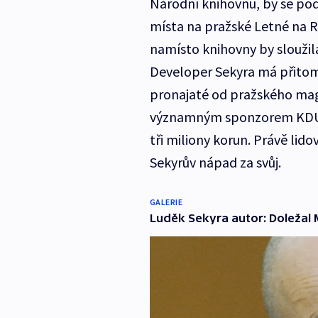
Národní knihovnu, by se po
místa na pražské Letné na R
namísto knihovny by sloužil
Developer Sekyra má přit
pronajaté od pražského magi
významným sponzorem KDU-Č
tři miliony korun. Právě lido
Sekyrův nápad za svůj.
GALERIE
Luděk Sekyra autor: Doležal M