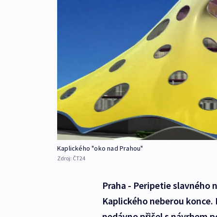
Kaplického "oko nad Prahou"
Zdroj:
ČT24
Praha - Peripetie slavného 
Kaplického neberou konce. 
nedávno přišel s návrhem p