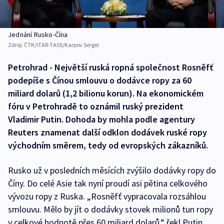
Jednání Rusko-Čína
Zdroj:
ČTK/ITAR-TASS/Karpov Sergei
Petrohrad - Největší ruská ropná společnost Rosněfť
podepíše s Čínou smlouvu o dodávce ropy za 60
miliard dolarů (1,2 bilionu korun). Na ekonomickém
fóru v Petrohradě to oznámil ruský prezident
Vladimir Putin. Dohoda by mohla podle agentury
Reuters znamenat další odklon dodávek ruské ropy
východním směrem, tedy od evropských zákazníků.
Rusko už v posledních měsících zvýšilo dodávky ropy do
Číny. Do celé Asie tak nyní proudí asi pětina celkového
vývozu ropy z Ruska. „Rosněfť vypracovala rozsáhlou
smlouvu. Mělo by jít o dodávky stovek milionů tun ropy
v celkové hodnotě přes 60 miliard dolarů,“ řekl Putin