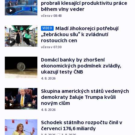
probrali klesající produktivitu práce
během vlny veder
včera v 08:48
Mladí Jihokorejci potřebují
VIDEO
„žebráckou sílu“ k zvládnutí
rostoucích cen
včera v 07:30
Domácí banky by zhoršení
ekonomických podmínek zvládly,
ukazují testy ČNB
4. 8. 2026
Skupina amerických států vedených
demokraty žaluje Trumpa kvůli
novým clům
4. 8. 2026
Schodek státního rozpočtu činil v
červenci 176,6 miliardy
3. 8. 2026
3. 8. 2026