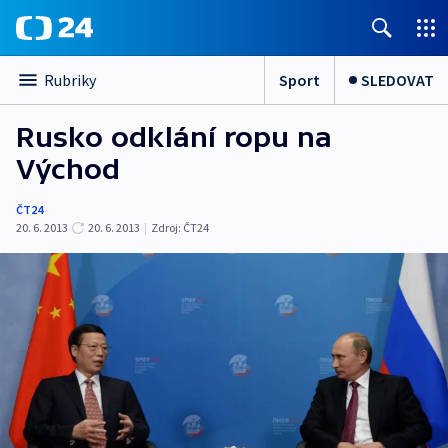
Sport
SLEDOVAT
Rubriky
Rusko odklání ropu na
Východ
ČT24
20. 6. 2013
20. 6. 2013
|
Zdroj:
ČT24