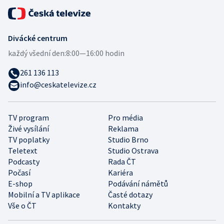
Divácké centrum
každý všední den:
8:00—16:00 hodin
261 136 113
info@ceskatelevize.cz
TV program
Pro média
Živé vysílání
Reklama
TV poplatky
Studio Brno
Teletext
Studio Ostrava
Podcasty
Rada ČT
Počasí
Kariéra
E-shop
Podávání námětů
Mobilní a TV aplikace
Časté dotazy
Vše o ČT
Kontakty