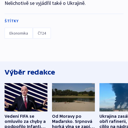
Nelichotivě se vyjádřil také o Ukrajině.
ŠTÍTKY
Ekonomika
ČT24
Výběr redakce
Vedení FIFA se
Od Moravy po
Ukrajina zasá
omluvilo za chyby a
Maďarsko. Srpnová
obří rafinerii
podpořilo Infantina.
horká vlna se zapíše
cílilo na nádra