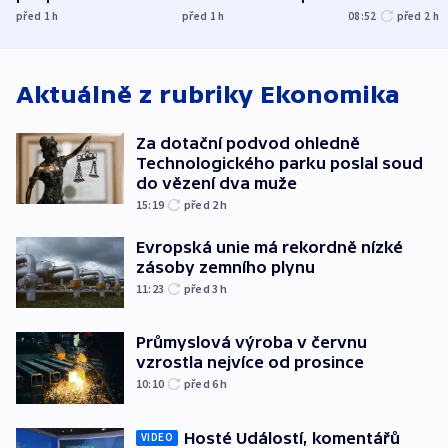
UEFA trvá na
do dějin
autobus
před 1
h
před 1
h
08:52
před 2
h
bojkotu
klimatologie
Aktuálně z rubriky
Ekonomika
Za dotační podvod ohledně
Technologického parku poslal soud
do vězení dva muže
15:19
před 2
h
Evropská unie má rekordně nízké
zásoby zemního plynu
11:23
před 3
h
Průmyslová výroba v červnu
vzrostla nejvíce od prosince
10:10
před 6
h
Hosté Událostí, komentářů
VIDEO