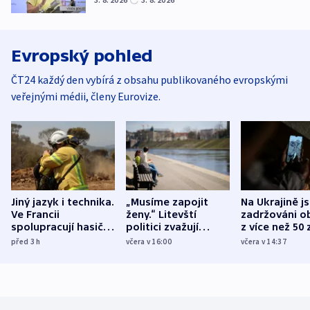
Evropský pohled
ČT24 každý den vybírá z obsahu publikovaného evropskými
veřejnými médii, členy Eurovize.
Jiný jazyk i technika.
„Musíme zapojit
Na Ukrajině j
Ve Francii
ženy.“ Litevští
zadržováni o
spolupracují hasiči z
politici zvažují
z více než 50 
různých zemí
dohodu o
Bojovali na s
před 3
h
včera v 16:00
včera v 14:37
demografii
Ruska