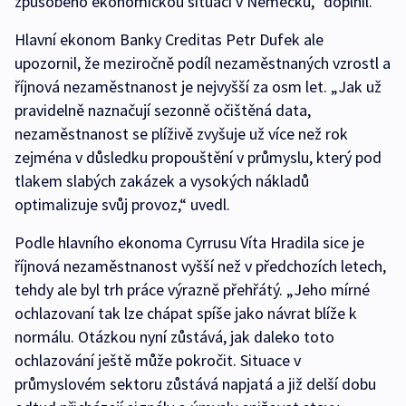
způsobeno ekonomickou situací v Německu,“ doplnil.
Hlavní ekonom Banky Creditas Petr Dufek ale
upozornil, že meziročně podíl nezaměstnaných vzrostl a
říjnová nezaměstnanost je nejvyšší za osm let. „Jak už
pravidelně naznačují sezonně očištěná data,
nezaměstnanost se plíživě zvyšuje už více než rok
zejména v důsledku propouštění v průmyslu, který pod
tlakem slabých zakázek a vysokých nákladů
optimalizuje svůj provoz,“ uvedl.
Podle hlavního ekonoma Cyrrusu Víta Hradila sice je
říjnová nezaměstnanost vyšší než v předchozích letech,
tehdy ale byl trh práce výrazně přehřátý. „Jeho mírné
ochlazovaní tak lze chápat spíše jako návrat blíže k
normálu. Otázkou nyní zůstává, jak daleko toto
ochlazování ještě může pokročit. Situace v
průmyslovém sektoru zůstává napjatá a již delší dobu