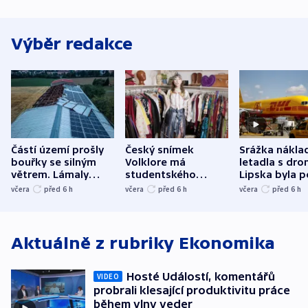
Výběr redakce
Částí území prošly
Český snímek
Srážka nákla
bouřky se silným
Volklore má
letadla s dr
větrem. Lámaly
studentského
Lipska byla p
stromy a poničily
Oscara, zabojuje o
německého mi
včera
před 6
h
včera
před 6
h
včera
před 6
h
střechu
cenu za krátký film
hybridní útok
Aktuálně z rubriky
Ekonomika
Hosté Událostí, komentářů
VIDEO
probrali klesající produktivitu práce
během vlny veder