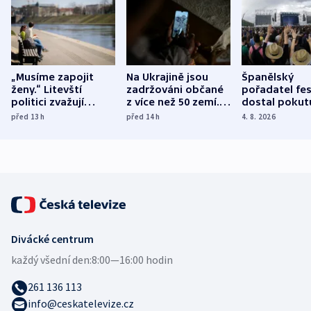
„Musíme zapojit
Na Ukrajině jsou
Španělský
ženy.“ Litevští
zadržováni občané
pořadatel fes
politici zvažují
z více než 50 zemí.
dostal pokut
dohodu o
Bojovali na straně
nekalé prakti
před 13
h
před 14
h
4. 8. 2026
demografii
Ruska
Divácké centrum
každý všední den:
8:00—16:00 hodin
261 136 113
info@ceskatelevize.cz