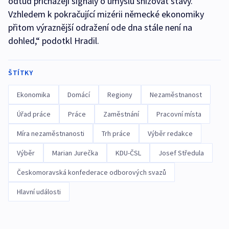
odtud přicházejí signály o úmyslu snižovat stavy.
Vzhledem k pokračující mizérii německé ekonomiky
přitom výraznější odražení ode dna stále není na
dohled,“ podotkl Hradil.
ŠTÍTKY
Ekonomika
Domácí
Regiony
Nezaměstnanost
Úřad práce
Práce
Zaměstnání
Pracovní místa
Míra nezaměstnanosti
Trh práce
Výběr redakce
Výběr
Marian Jurečka
KDU-ČSL
Josef Středula
Českomoravská konfederace odborových svazů
Hlavní události