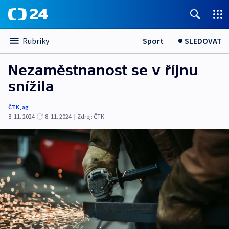
Sport
SLEDOVAT
Rubriky
Nezaměstnanost se v říjnu
snížila
ČTK
,
ag
8. 11. 2024
8. 11. 2024
|
Zdroj:
ČTK