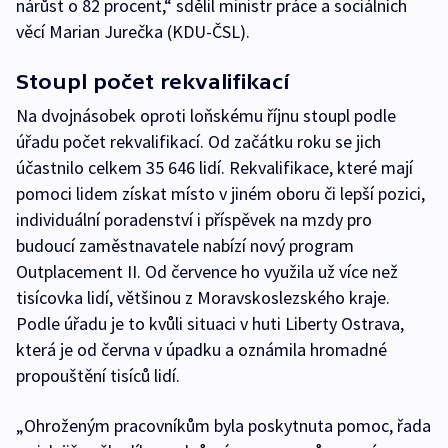
nárůst o 82 procent,“ sdělil ministr práce a sociálních
věcí Marian Jurečka (KDU-ČSL).
Stoupl počet rekvalifikací
Na dvojnásobek oproti loňskému říjnu stoupl podle
úřadu počet rekvalifikací. Od začátku roku se jich
účastnilo celkem 35 646 lidí. Rekvalifikace, které mají
pomoci lidem získat místo v jiném oboru či lepší pozici,
individuální poradenství i příspěvek na mzdy pro
budoucí zaměstnavatele nabízí nový program
Outplacement II. Od července ho využila už více než
tisícovka lidí, většinou z Moravskoslezského kraje.
Podle úřadu je to kvůli situaci v huti Liberty Ostrava,
která je od června v úpadku a oznámila hromadné
propouštění tisíců lidí.
„Ohroženým pracovníkům byla poskytnuta pomoc, řada