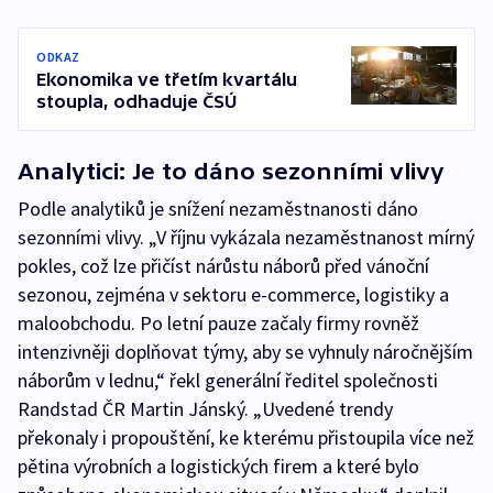
ODKAZ
Ekonomika ve třetím kvartálu
stoupla, odhaduje ČSÚ
Analytici: Je to dáno sezonními vlivy
Podle analytiků je snížení nezaměstnanosti dáno
sezonními vlivy. „V říjnu vykázala nezaměstnanost mírný
pokles, což lze přičíst nárůstu náborů před vánoční
sezonou, zejména v sektoru e-commerce, logistiky a
maloobchodu. Po letní pauze začaly firmy rovněž
intenzivněji doplňovat týmy, aby se vyhnuly náročnějším
náborům v lednu,“ řekl generální ředitel společnosti
Randstad ČR Martin Jánský. „Uvedené trendy
překonaly i propouštění, ke kterému přistoupila více než
pětina výrobních a logistických firem a které bylo