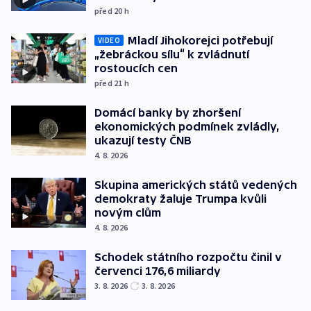
před 20
h
Mladí Jihokorejci potřebují
VIDEO
„žebráckou sílu“ k zvládnutí
rostoucích cen
před 21
h
Domácí banky by zhoršení
ekonomických podmínek zvládly,
ukazují testy ČNB
4. 8. 2026
Skupina amerických států vedených
demokraty žaluje Trumpa kvůli
novým clům
4. 8. 2026
Schodek státního rozpočtu činil v
červenci 176,6 miliardy
3. 8. 2026
3. 8. 2026