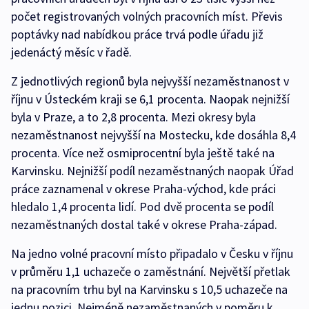
počet registrovaných volných pracovních míst. Převis
poptávky nad nabídkou práce trvá podle úřadu již
jedenáctý měsíc v řadě.
Z jednotlivých regionů byla nejvyšší nezaměstnanost v
říjnu v Ústeckém kraji se 6,1 procenta. Naopak nejnižší
byla v Praze, a to 2,8 procenta. Mezi okresy byla
nezaměstnanost nejvyšší na Mostecku, kde dosáhla 8,4
procenta. Více než osmiprocentní byla ještě také na
Karvinsku. Nejnižší podíl nezaměstnaných naopak Úřad
práce zaznamenal v okrese Praha-východ, kde práci
hledalo 1,4 procenta lidí. Pod dvě procenta se podíl
nezaměstnaných dostal také v okrese Praha-západ.
Na jedno volné pracovní místo připadalo v Česku v říjnu
v průměru 1,1 uchazeče o zaměstnání. Největší přetlak
na pracovním trhu byl na Karvinsku s 10,5 uchazeče na
jednu pozici. Nejméně nezaměstnaných v poměru k