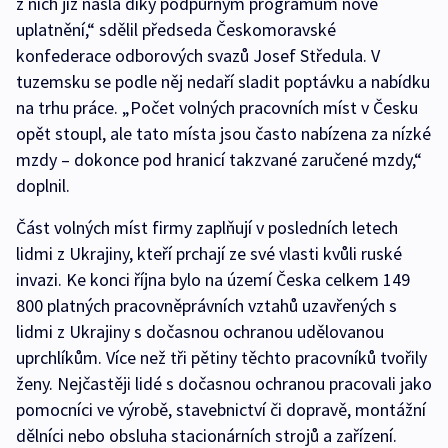
z nich již našla díky podpůrným programům nové
uplatnění,“ sdělil předseda Českomoravské
konfederace odborových svazů Josef Středula. V
tuzemsku se podle něj nedaří sladit poptávku a nabídku
na trhu práce. „Počet volných pracovních míst v Česku
opět stoupl, ale tato místa jsou často nabízena za nízké
mzdy – dokonce pod hranicí takzvané zaručené mzdy,“
doplnil.
Část volných míst firmy zaplňují v posledních letech
lidmi z Ukrajiny, kteří prchají ze své vlasti kvůli ruské
invazi. Ke konci října bylo na území Česka celkem 149
800 platných pracovněprávních vztahů uzavřených s
lidmi z Ukrajiny s dočasnou ochranou udělovanou
uprchlíkům. Více než tři pětiny těchto pracovníků tvořily
ženy. Nejčastěji lidé s dočasnou ochranou pracovali jako
pomocníci ve výrobě, stavebnictví či dopravě, montážní
dělníci nebo obsluha stacionárních strojů a zařízení.