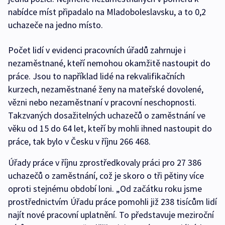
nabídce míst připadalo na Mladoboleslavsku, a to 0,2
uchazeče na jedno místo.
Počet lidí v evidenci pracovních úřadů zahrnuje i
nezaměstnané, kteří nemohou okamžitě nastoupit do
práce. Jsou to například lidé na rekvalifikačních
kurzech, nezaměstnané ženy na mateřské dovolené,
vězni nebo nezaměstnaní v pracovní neschopnosti.
Takzvaných dosažitelných uchazečů o zaměstnání ve
věku od 15 do 64 let, kteří by mohli ihned nastoupit do
práce, tak bylo v Česku v říjnu 266 468.
Úřady práce v říjnu zprostředkovaly práci pro 27 386
uchazečů o zaměstnání, což je skoro o tři pětiny více
oproti stejnému období loni. „Od začátku roku jsme
prostřednictvím Úřadu práce pomohli již 238 tisícům lidí
najít nové pracovní uplatnění. To představuje meziroční