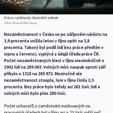
Práce v průmyslu. Ilustrační snímek
Zdroj:
Pexels/Kiefer Likens
Nezaměstnanost v Česku se po zářijovém nárůstu na
3,9 procenta snížila letos v říjnu opět na 3,8
procenta. Takový byl podíl lidí bez práce předtím v
srpnu a červenci, vyplývá z údajů Úřadu práce ČR.
Počet nezaměstnaných klesl v říjnu meziměsíčně o
1902 lidí na 289 003. Volných míst naopak oproti září
přibylo o 1318 na 265 972. Meziročně ale
nezaměstnanost stoupla, loni v říjnu činila 3,5
procenta. Bez práce bylo tehdy asi 261 tisíc lidí a
volných míst bylo přes 280 tisíc.
Počet uchazečů o zaměstnání evidovaných na
pracovních úřadech byl v říjnu asi o 23 tisíc vyšší než