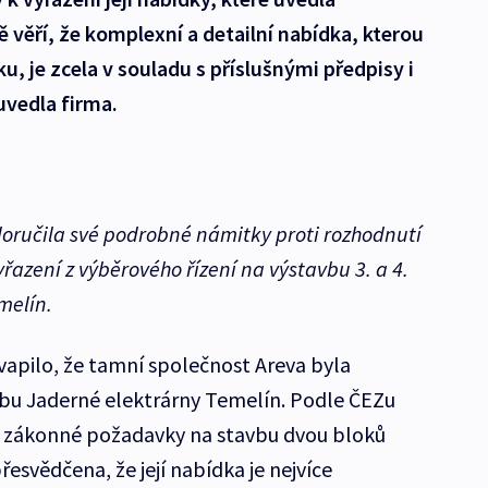
 věří, že komplexní a detailní nabídka, kterou
u, je zcela v souladu s příslušnými předpisy i
 uvedla firma.
doručila své podrobné námitky proti rozhodnutí
vyřazení z výběrového řízení na výstavbu 3. a 4.
melín.
kvapilo, že tamní společnost Areva byla
vbu Jaderné elektrárny Temelín. Podle ČEZu
e zákonné požadavky na stavbu dvou bloků
řesvědčena, že její nabídka je nejvíce