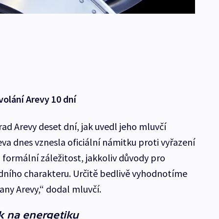
olání Arevy 10 dní
d Arevy deset dní, jak uvedl jeho mluvčí
reva dnes vznesla oficiální námitku proti vyřazení
formální záležitost, jakkoliv důvody pro
dního charakteru. Určitě bedlivě vyhodnotíme
any Arevy,“ dodal mluvčí.
k na energetiku