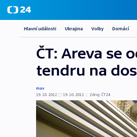
Hlavní události
Ukrajina
Volby
Domácí
ČT: Areva se o
tendru na do
mav
19. 10. 2012
19. 10. 2012
|
Zdroj:
ČT24