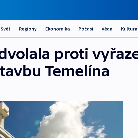
Svět
Regiony
Ekonomika
Počasí
Věda
Kultura
dvolala proti vyřaze
stavbu Temelína