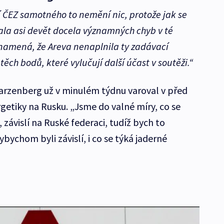
í ČEZ samotného to nemění nic, protože jak se
ala asi devět docela významných chyb v té
namená, že Areva nenaplnila ty zadávací
ěch bodů, které vylučují další účast v soutěži.“
warzenberg už v minulém týdnu varoval v před
rgetiky na Rusku. „Jsme do valné míry, co se
, závislí na Ruské federaci, tudíž bych to
bychom byli závislí, i co se týká jaderné