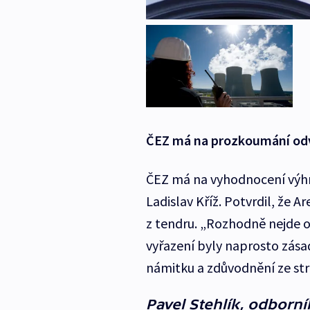
ČEZ má na prozkoumání odv
ČEZ má na vyhodnocení výhra
Ladislav Kříž. Potvrdil, že A
z tendru. „Rozhodně nejde o 
vyřazení byly naprosto zása
námitku a zdůvodnění ze str
Pavel Stehlík, odborní