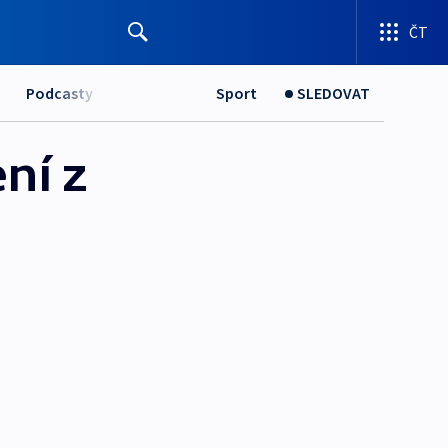
ČT
Podcasty
Sport
SLEDOVAT
ní z