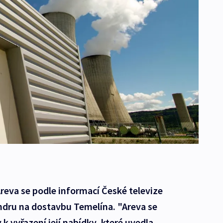
reva se podle informací České televize
endru na dostavbu Temelína. "Areva se
k vyřazení její nabídky, které uvedla