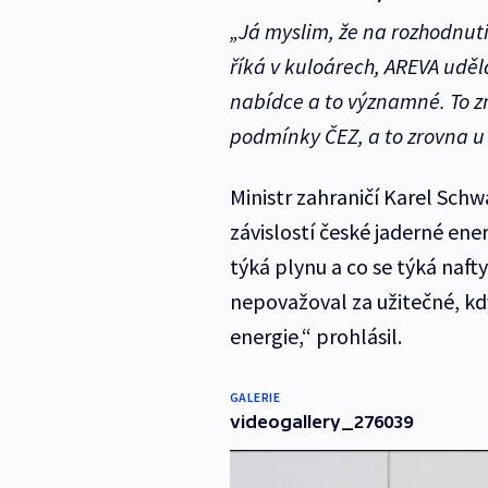
„Já myslim, že na rozhodnut
říká v kuloárech, AREVA uděl
nabídce a to významné. To z
podmínky ČEZ, a to zrovna u t
Ministr zahraničí Karel Sch
závislostí české jaderné ene
týká plynu a co se týká nafty
nepovažoval za užitečné, kdy
energie,“ prohlásil.
GALERIE
videogallery_276039