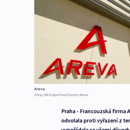
Areva
Zdroj:
ISIFA/Sipa Press/Fourmy Mario
Praha - Francouzská firma A
odvolala proti vyřazení z t
vypořádala se všemi důvody 