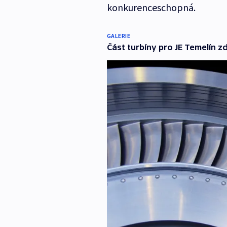
konkurenceschopná.
GALERIE
Část turbíny pro JE Temelín z