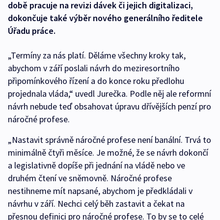
době pracuje na revizi dávek či jejich digitalizaci,
dokončuje také výběr nového generálního ředitele
Úřadu práce.
„Termíny za nás platí. Děláme všechny kroky tak,
abychom v září poslali návrh do meziresortního
připomínkového řízení a do konce roku předlohu
projednala vláda,“ uvedl Jurečka. Podle něj ale reformní
návrh nebude teď obsahovat úpravu dřívějších penzí pro
náročné profese.
„Nastavit správně náročné profese není banální. Trvá to
minimálně čtyři měsíce. Je možné, že se návrh dokončí
a legislativně dopíše při jednání na vládě nebo ve
druhém čtení ve sněmovně. Náročné profese
nestihneme mít napsané, abychom je předkládali v
návrhu v září. Nechci celý běh zastavit a čekat na
přesnou definici pro náročné profese. To by se to celé