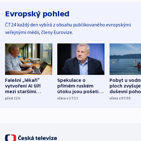
Evropský pohled
ČT24 každý den vybírá z obsahu publikovaného evropskými
veřejnými médii, členy Eurovize.
Falešní „lékaři“
Spekulace o
Pobyt u vodn
vytvoření AI šíří
přímém ruském
ploch zvyšuje
mezi staršími
útoku jsou pošetilé,
duševní poho
Poláky nebezpečné
míní estonský
ukázala
před 12
h
včera v 17:11
včera v 07:30
zdravotní rady
bezpečnostní
mezinárodní 
expert