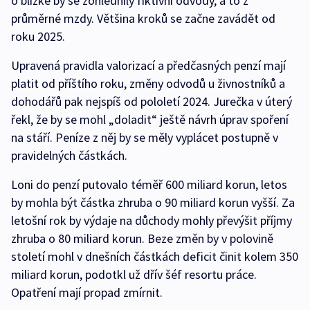
o blízké by se zohlednily fiktivní odvody, a to z
průměrné mzdy. Většina kroků se začne zavádět od
roku 2025.
Upravená pravidla valorizací a předčasných penzí mají
platit od příštího roku, změny odvodů u živnostníků a
dohodářů pak nejspíš od pololetí 2024. Jurečka v úterý
řekl, že by se mohl „doladit“ ještě návrh úprav spoření
na stáří. Peníze z něj by se měly vyplácet postupně v
pravidelných částkách.
Loni do penzí putovalo téměř 600 miliard korun, letos
by mohla být částka zhruba o 90 miliard korun vyšší. Za
letošní rok by výdaje na důchody mohly převýšit příjmy
zhruba o 80 miliard korun. Beze změn by v polovině
století mohl v dnešních částkách deficit činit kolem 350
miliard korun, podotkl už dřív šéf resortu práce.
Opatření mají propad zmírnit.