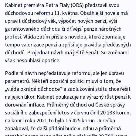
Kabinet premiéra Petra Fialy (ODS) představil svou
důchodovou reformu 11. května. Obsáhlejší novela má
upravit důchodový věk, výpočet nových penzí, výši
garantovaného důchodu či dřívější penze náročných
profesí. Vláda zatím přišla s novelou, která zpomaluje
tempo valorizace penzí a zpřísňuje pravidla předčasných
důchodů. Projednat návrh má ještě Senát. Se změnami
však nesouhlasí opozice.
Podle ní návrh nepředstavuje reformu, ale jen úpravu
parametrů. Někteří opoziční politici mluví o tom, že
„vláda okrádá důchodce“ a zadlužování státu chce řešit
na jejich úkor. Kabinet poukazuje na výrazný růst penzí k
dorovnání inflace. Průměrný důchod od České správy
sociálního zabezpečení letos v červnu činil 20 233 korun,
na konci roku 2021 to bylo 15 425 korun. Jurečka
zopakoval, že další přidání bude v lednu a průměrná