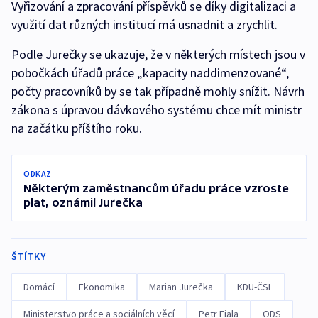
Vyřizování a zpracování příspěvků se díky digitalizaci a
využití dat různých institucí má usnadnit a zrychlit.
Podle Jurečky se ukazuje, že v některých místech jsou v
pobočkách úřadů práce „kapacity naddimenzované“,
počty pracovníků by se tak případně mohly snížit. Návrh
zákona s úpravou dávkového systému chce mít ministr
na začátku příštího roku.
ODKAZ
Některým zaměstnancům úřadu práce vzroste
plat, oznámil Jurečka
ŠTÍTKY
Domácí
Ekonomika
Marian Jurečka
KDU-ČSL
Ministerstvo práce a sociálních věcí
Petr Fiala
ODS