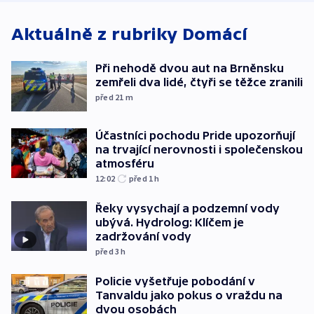
Aktuálně z rubriky
Domácí
Při nehodě dvou aut na Brněnsku
zemřeli dva lidé, čtyři se těžce zranili
před 21
m
Účastníci pochodu Pride upozorňují
na trvající nerovnosti i společenskou
atmosféru
12:02
před 1
h
Řeky vysychají a podzemní vody
ubývá. Hydrolog: Klíčem je
zadržování vody
před 3
h
Policie vyšetřuje pobodání v
Tanvaldu jako pokus o vraždu na
dvou osobách