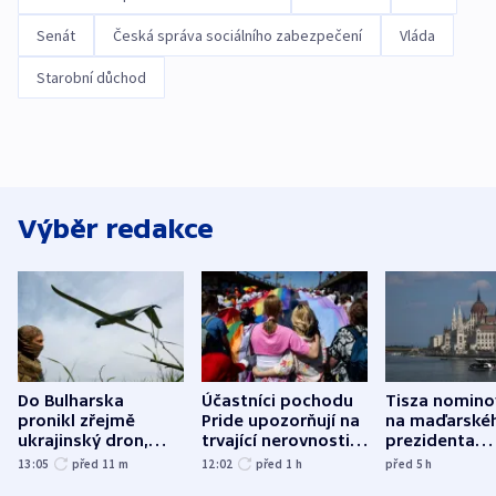
Senát
Česká správa sociálního zabezpečení
Vláda
Starobní důchod
Výběr redakce
Do Bulharska
Účastníci pochodu
Tisza nomino
pronikl zřejmě
Pride upozorňují na
na maďarské
ukrajinský dron,
trvající nerovnosti i
prezidenta
explodoval kilometr
společenskou
bývalého šéf
13:05
před 11
m
12:02
před 1
h
před 5
h
od plynovodu
atmosféru
nejvyššího s