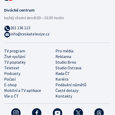
Divácké centrum
každý všední den:
8:00—16:00 hodin
261 136 113
info@ceskatelevize.cz
TV program
Pro média
Živé vysílání
Reklama
TV poplatky
Studio Brno
Teletext
Studio Ostrava
Podcasty
Rada ČT
Počasí
Kariéra
E-shop
Podávání námětů
Mobilní a TV aplikace
Časté dotazy
Vše o ČT
Kontakty