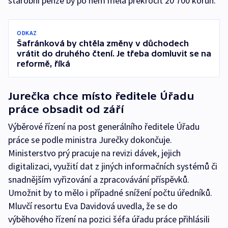
starobní penze by po něm měla překročit 20 700 korun.
ODKAZ
Šafránková by chtěla změny v důchodech
vrátit do druhého čtení. Je třeba domluvit se na
reformě, říká
Jurečka chce místo ředitele Úřadu
práce obsadit od září
Výběrové řízení na post generálního ředitele Úřadu
práce se podle ministra Jurečky dokončuje.
Ministerstvo prý pracuje na revizi dávek, jejich
digitalizaci, využití dat z jiných informačních systémů či
snadnějším vyřizování a zpracovávání příspěvků.
Umožnit by to mělo i případné snížení počtu úředníků.
Mluvčí resortu Eva Davidová uvedla, že se do
výběhového řízení na pozici šéfa úřadu práce přihlásili