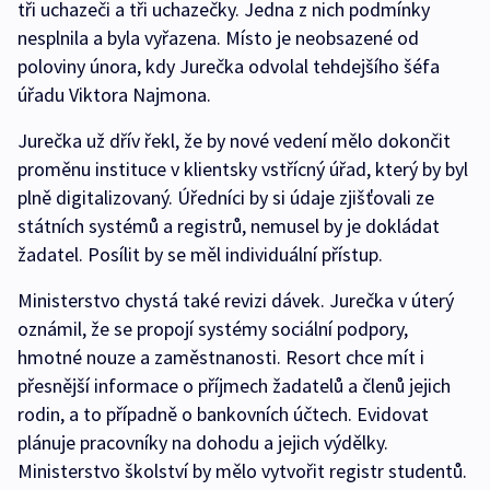
tři uchazeči a tři uchazečky. Jedna z nich podmínky
nesplnila a byla vyřazena. Místo je neobsazené od
poloviny února, kdy Jurečka odvolal tehdejšího šéfa
úřadu Viktora Najmona.
Jurečka už dřív řekl, že by nové vedení mělo dokončit
proměnu instituce v klientsky vstřícný úřad, který by byl
plně digitalizovaný. Úředníci by si údaje zjišťovali ze
státních systémů a registrů, nemusel by je dokládat
žadatel. Posílit by se měl individuální přístup.
Ministerstvo chystá také revizi dávek. Jurečka v úterý
oznámil, že se propojí systémy sociální podpory,
hmotné nouze a zaměstnanosti. Resort chce mít i
přesnější informace o příjmech žadatelů a členů jejich
rodin, a to případně o bankovních účtech. Evidovat
plánuje pracovníky na dohodu a jejich výdělky.
Ministerstvo školství by mělo vytvořit registr studentů.