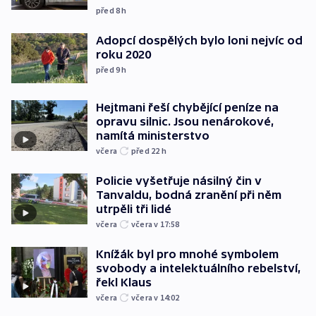
před 8
h
Adopcí dospělých bylo loni nejvíc od
roku 2020
před 9
h
Hejtmani řeší chybějící peníze na
opravu silnic. Jsou nenárokové,
namítá ministerstvo
včera
před 22
h
Policie vyšetřuje násilný čin v
Tanvaldu, bodná zranění při něm
utrpěli tři lidé
včera
včera v 17:58
Knížák byl pro mnohé symbolem
svobody a intelektuálního rebelství,
řekl Klaus
včera
včera v 14:02