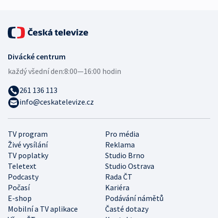
Divácké centrum
každý všední den:
8:00—16:00 hodin
261 136 113
info@ceskatelevize.cz
TV program
Pro média
Živé vysílání
Reklama
TV poplatky
Studio Brno
Teletext
Studio Ostrava
Podcasty
Rada ČT
Počasí
Kariéra
E-shop
Podávání námětů
Mobilní a TV aplikace
Časté dotazy