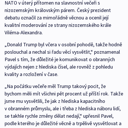
NATO v úterý přítomen na slavnostní večeři s
nizozemským královským párem. Český prezident
debatu označil za mimořádně věcnou a ocenil její
kvalitní moderování ze strany nizozemského krále
Viléma-Alexandra.
„Donald Trump byl včera v osobní pohodě, takže hodně
poslouchal a nechal si řadu věcí vysvětlit,“ poznamenal
Pavel s tím, že důležité je komunikovat o obranných
výdajích nejen z hlediska čísel, ale rovněž z pohledu
kvality a rozložení v čase.
„Na počátku večeře měl Trump takový pocit, že
bychom měli mít všichni pět procent už příští rok. Takže
jsme mu vysvětlili, že jak z hlediska kapacitního
v obranném průmyslu, ale i třeba z hlediska náboru lidí,
se takhle rychle změny dělat nedají,“ upřesnil Pavel,
podle kterého je důležité věcně a trpělivě vysvětlovat a