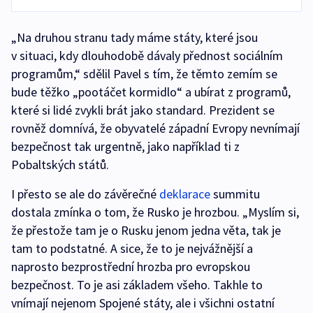
„Na druhou stranu tady máme státy, které jsou
v situaci, kdy dlouhodobě dávaly přednost sociálním
programům,“ sdělil Pavel s tím, že těmto zemím se
bude těžko „pootáčet kormidlo“ a ubírat z programů,
které si lidé zvykli brát jako standard. Prezident se
rovněž domnívá, že obyvatelé západní Evropy nevnímají
bezpečnost tak urgentně, jako například ti z
Pobaltských států.
I přesto se ale do závěrečné
deklarace
summitu
dostala zmínka o tom, že Rusko je hrozbou. „Myslím si,
že přestože tam je o Rusku jenom jedna věta, tak je
tam to podstatné. A sice, že to je nejvážnější a
naprosto bezprostřední hrozba pro evropskou
bezpečnost. To je asi základem všeho. Takhle to
vnímají nejenom Spojené státy, ale i všichni ostatní