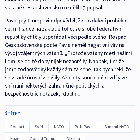
vlastně Československo rozdělilo,“ popsal.
Pavel prý Trumpovi odpověděl, že rozdělení proběhlo
velmi hladce na základě toho, že si obě federativní
republiky chtěly uspořádat věci podle svého. Rozpad
Československa podle Pavla neměl negativní vliv na
vývoj vzájemných vztahů. „Protože vztahy mezi našimi
lidmi se od té doby nijak nezhoršily. Naopak, tím že
jsme zodpovědný každý sám za sebe, tak bych řekl, že
se v řadě úrovní zlepšily. Až na ty současné rozdíly ve
vnímání některých zahraničně-politických a
bezpečnostních otázek,“ doplnil.
ŠTÍTKY
Domácí
Svět
NATO
Petr Pavel
Summit NATO
Haag
Donald Trump
Obrana