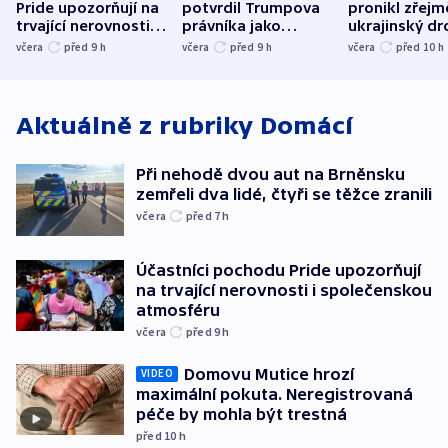
Pride upozorňují na
potvrdil Trumpova
pronikl zřejm
trvající nerovnosti i
právníka jako
ukrajinský dr
společenskou
ministra
explodoval k
včera
před 9
h
včera
před 9
h
včera
před 10
h
atmosféru
spravedlnosti
od plynovod
Aktuálně z rubriky
Domácí
Při nehodě dvou aut na Brněnsku
zemřeli dva lidé, čtyři se těžce zranili
včera
před 7
h
Účastníci pochodu Pride upozorňují
na trvající nerovnosti i společenskou
atmosféru
včera
před 9
h
Domovu Mutice hrozí
VIDEO
maximální pokuta. Neregistrovaná
péče by mohla být trestná
před 10
h