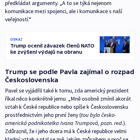
předkládat argumenty. „A to se týká nejenom
komunikace mezi spojenci, ale i komunikace s naší
veřejností.“
ODKAZ
Trump ocenil závazek členů NATO
ke zvýšení výdajů na obranu
Trump se podle Pavla zajímal o rozpad
Československa
Pavel se vyjádřil také k tomu, zda americký prezident
říkal něco konkrétně jemu. „Mně osobně zmínil akorát
vztah k České republice nebo spíše k Československu
prostřednictvím jeho první ženy (
tou byla česko-
americká podnikatelka Ivana Trumpová,
pozn. red.
).
Zdůraznil, že i jeho dcera má k České republice velmi
kladný vztah a ptal se mě, jakým způsobem a proč se