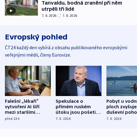
Tanvaldu, bodná zranění při něm
utrpěli tři lidé
7. 8. 2026
7. 8. 2026
Evropský pohled
ČT24 každý den vybírá z obsahu publikovaného evropskými
veřejnými médii, členy Eurovize.
Falešní „lékaři“
Spekulace o
Pobyt u vodn
vytvoření AI šíří
přímém ruském
ploch zvyšuje
mezi staršími
útoku jsou pošetilé,
duševní poho
Poláky nebezpečné
míní estonský
ukázala
před 23
h
7. 8. 2026
7. 8. 2026
zdravotní rady
bezpečnostní
mezinárodní 
expert