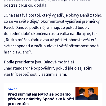
odstrašit Rusko, dodala.
„Ona zastává postoj, který vyjadřuje obavy Dánů z toho,
co se ve světě děje,“ okomentoval vyjádření premiérky
Pavel. Dánové podle něj vnímají, že pokud bude v
dohledné době ukončena ruská válka na Ukrajině, tak
„Rusko může v řádu dvou až pěti let obnovit veškeré
své schopnosti a začít budovat větší přítomnost podél
hranic s Aliancí“.
Podle prezidenta jsou Dánové možná až
„nadstandardně odpovědní“, pokud jde o zajištění
vlastní bezpečnosti vlastními silami.
ODKAZ
Před summitem NATO se podařilo
překonat námitky Španělska k pěti
procentům