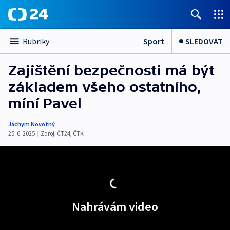
Sport
SLEDOVAT
Rubriky
Zajištění bezpečnosti má být
základem všeho ostatního,
míní Pavel
Jáchym Novotný
25. 6. 2025
|
Zdroj:
ČT24
,
ČTK
Nahrávám video