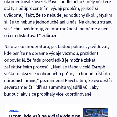
okomentoval závazek Pavel, podle něhož měly některé
státy s pětiprocentními výdaji problém, jelikož si
uvědomují fakt, že to nebude jednoduchý úkol. „Myslím
si, že to nebude jednoduché ani u nás. Na druhou stranu
si všichni uvědomují, že moc možností nemáme a není
o čem diskutovat,“ zdůraznil.
Na otázku moderátora, jak budou politici vysvětlovat,
kde peníze na obranné výdaje vezmou, prezident
odpověděl, že řadu prostředků je možné získat
zefektivněním procesů. „Nyní se třeba v celé Evropě
veškeré akvizice u obranného průmyslu hodně tříští do
národních hranic,“ poznamenal Pavel s tím, že evropští i
severoameričtí lídři na summitu vyjádřili vůli, aby
budoucí akvizice probíhaly více koordinovaně.
ODKAZ
O tom, kde vzít na vyšší výdaje na