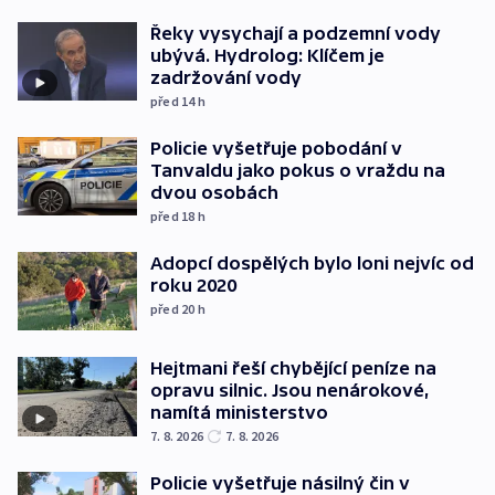
Řeky vysychají a podzemní vody
ubývá. Hydrolog: Klíčem je
zadržování vody
před 14
h
Policie vyšetřuje pobodání v
Tanvaldu jako pokus o vraždu na
dvou osobách
před 18
h
Adopcí dospělých bylo loni nejvíc od
roku 2020
před 20
h
Hejtmani řeší chybějící peníze na
opravu silnic. Jsou nenárokové,
namítá ministerstvo
7. 8. 2026
7. 8. 2026
Policie vyšetřuje násilný čin v