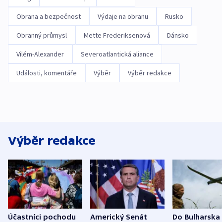
Obrana a bezpečnost
Výdaje na obranu
Rusko
Obranný průmysl
Mette Frederiksenová
Dánsko
Vilém-Alexander
Severoatlantická aliance
Události, komentáře
Výběr
Výběr redakce
Výběr redakce
Účastníci pochodu
Americký Senát
Do Bulharska