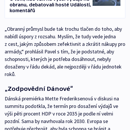
obranu, debatovali hosté Událostí,
komentářů
„Obranný průmysl bude tak trochu tlačen do toho, aby
nabídl úspory z rozsahu. Myslím, že tudy vede jedna
z cest, jakým způsobem zefektivnit a zkrátit nákupy pro
armády,“ prohlásil Pavel s tím, že je podstatné, aby
schopnosti, kterých je potřeba dosáhnout, nebyly
dosaženy v řádu dekád, ale nejpozději v řádu jednotek
roků.
„Zodpovědní Dánové“
Dánská premiérka Mette Frederiksenová v diskusi na
summitu podotkla, že termín pro dosažení výdajů ve
výši pěti procent HDP v roce 2035 je podle ní velmi
pozdní. Sama by navrhovala rok 2030. Evropa se
potřebuje přezbrojit, aby byla schopna se bránit a