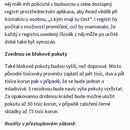
něj měli mít policisté v budoucnu u sebe dostupný
registr prostřednictvím aplikace, aby ihned věděli při
kontaktu s osobou, „s kým mají tu čest“. I registr by
počítal s možností promlčení, což by znamenalo, že
každý v registru uvedený člověk z něj může po určité
době také být vymazán.
Zvednou se blokové pokuty
Také blokové pokuty budou vyšší, než doposud. Místo
původní tisícovky provinilci zaplatí až pět tisíc, dva a půl
tisíce korun pak v případě, že se bude jednat o
mladistvé. S recidivou bude navíc výše pokuty vzrůstat.
Za opakovanou drobnou krádež bude možné uložit
pokutu až 30 tisíc korun, v případě založení černé
skládky až 75 tisíc korun.
Rozdíly v přestupkovém zákoně: