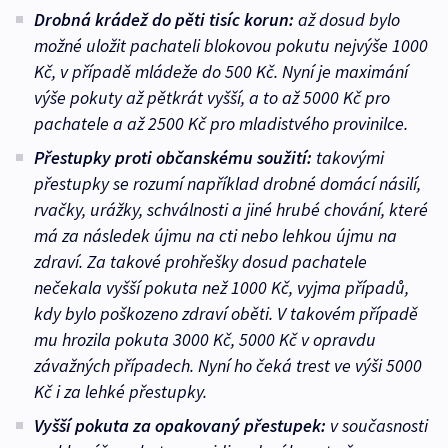
Drobná krádež do pěti tisíc korun:
až dosud bylo
možné uložit pachateli blokovou pokutu nejvýše 1000
Kč, v případě mládeže do 500 Kč. Nyní je maximání
výše pokuty až pětkrát vyšší, a to až 5000 Kč pro
pachatele a až 2500 Kč pro mladistvého provinilce.
Přestupky proti občanskému soužití:
takovými
přestupky se rozumí například drobné domácí násilí,
rvačky, urážky, schválnosti a jiné hrubé chování, které
má za následek újmu na cti nebo lehkou újmu na
zdraví. Za takové prohřešky dosud pachatele
nečekala vyšší pokuta než 1000 Kč, vyjma případů,
kdy bylo poškozeno zdraví oběti. V takovém případě
mu hrozila pokuta 3000 Kč, 5000 Kč v opravdu
závažných případech. Nyní ho čeká trest ve výši 5000
Kč i za lehké přestupky.
Vyšší pokuta za opakovaný přestupek:
v současnosti