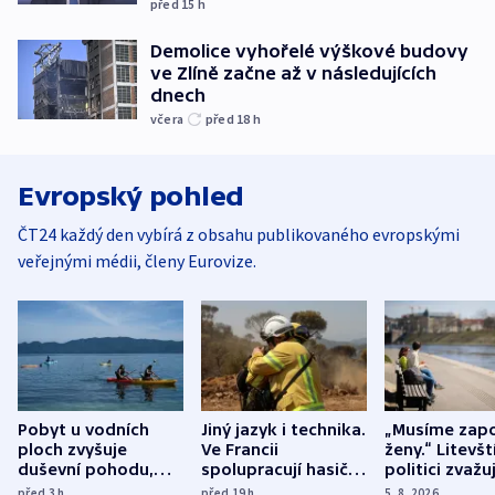
před 15
h
Demolice vyhořelé výškové budovy
ve Zlíně začne až v následujících
dnech
včera
před 18
h
Evropský pohled
ČT24 každý den vybírá z obsahu publikovaného evropskými
veřejnými médii, členy Eurovize.
Pobyt u vodních
Jiný jazyk i technika.
„Musíme zapo
ploch zvyšuje
Ve Francii
ženy.“ Litevšt
duševní pohodu,
spolupracují hasiči z
politici zvažuj
ukázala
různých zemí
dohodu o
před 3
h
před 19
h
5. 8. 2026