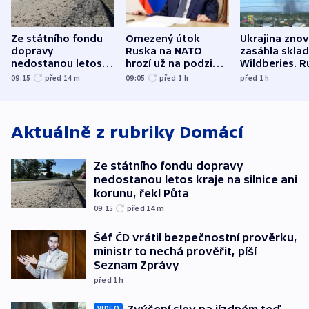
Ze státního fondu
Omezený útok
Ukrajina zno
dopravy
Ruska na NATO
zasáhla skla
nedostanou letos
hrozí už na podzim,
Wildberies. 
kraje na silnice ani
varují tajné služby
útočili v Cha
09:15
před 14
m
09:05
před 1
h
před 1
h
korunu, řekl Půta
USA
oblasti
Aktuálně z rubriky
Domácí
Ze státního fondu dopravy
nedostanou letos kraje na silnice ani
korunu, řekl Půta
09:15
před 14
m
Šéf ČD vrátil bezpečnostní prověrku,
ministr to nechá prověřit, píší
Seznam Zprávy
před 1
h
Zvýšení slev na jízdném teď
VIDEO