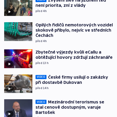
není priorita, zní z vlády
před 4
h
Opilých řidičů nemotorových vozidel
skokově přibylo, nejvíc ve středních
Čechách
před 4
h
Zbytečné výjezdy kvůli eCallu a
obtěžující hovory zdržují záchranáře
před 13
h
České firmy usilují o zakázky
VIDEO
při dostavbě Dukovan
před 14
h
Mezinárodní terorismus se
VIDEO
stal cenově dostupným, varuje
Bartošek