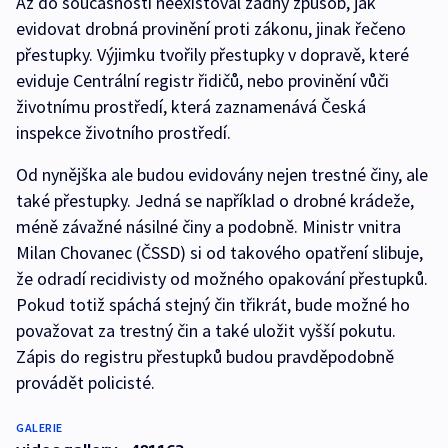
Až do současnosti neexistoval žádný způsob, jak
evidovat drobná provinění proti zákonu, jinak řečeno
přestupky. Výjimku tvořily přestupky v dopravě, které
eviduje Centrální registr řidičů, nebo provinění vůči
životnímu prostředí, která zaznamenává Česká
inspekce životního prostředí.
Od nynějška ale budou evidovány nejen trestné činy, ale
také přestupky. Jedná se například o drobné krádeže,
méně závažné násilné činy a podobně. Ministr vnitra
Milan Chovanec (ČSSD) si od takového opatření slibuje,
že odradí recidivisty od možného opakování přestupků.
Pokud totiž spáchá stejný čin třikrát, bude možné ho
považovat za trestný čin a také uložit vyšší pokutu.
Zápis do registru přestupků budou pravděpodobně
provádět policisté.
GALERIE