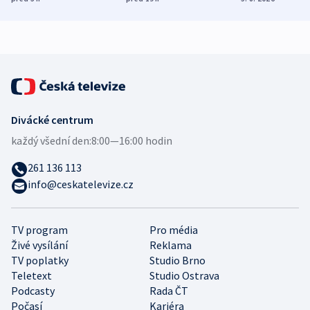
mezinárodní studie
demografii
Divácké centrum
každý všední den:
8:00—16:00 hodin
261 136 113
info@ceskatelevize.cz
TV program
Pro média
Živé vysílání
Reklama
TV poplatky
Studio Brno
Teletext
Studio Ostrava
Podcasty
Rada ČT
Počasí
Kariéra