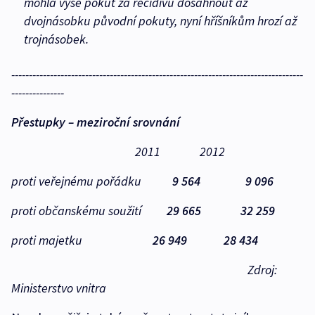
mohla výše pokut za recidivu dosáhnout až
dvojnásobku původní pokuty, nyní hříšníkům hrozí až
trojnásobek.
-----------------------------------------------------------------------------------
---------------
Přestupky – meziroční srovnání
2011
2012
proti veřejnému pořádku
9 564 9 096
proti občanskému soužití
29 665 32 259
proti majetku
26 949 28 434
Zdroj:
Ministerstvo vnitra