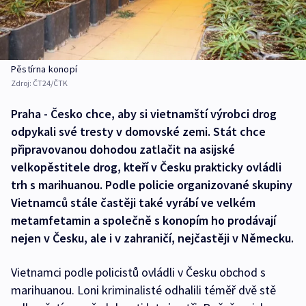
Pěstírna konopí
Zdroj:
ČT24/ČTK
Praha - Česko chce, aby si vietnamští výrobci drog
odpykali své tresty v domovské zemi. Stát chce
připravovanou dohodou zatlačit na asijské
velkopěstitele drog, kteří v Česku prakticky ovládli
trh s marihuanou. Podle policie organizované skupiny
Vietnamců stále častěji také vyrábí ve velkém
metamfetamin a společně s konopím ho prodávají
nejen v Česku, ale i v zahraničí, nejčastěji v Německu.
Vietnamci podle policistů ovládli v Česku obchod s
marihuanou. Loni kriminalisté odhalili téměř dvě stě