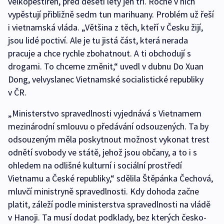
velkopěstíren, před deseti lety jen tři. Ročně v nich
vypěstují přibližně sedm tun marihuany. Problém už řeší
i vietnamská vláda. „Většina z těch, kteří v Česku žijí,
jsou lidé poctiví. Ale je tu jistá část, která nerada
pracuje a chce rychle zbohatnout. A ti obchodují s
drogami. To chceme změnit,“ uvedl v dubnu Do Xuan
Dong, velvyslanec Vietnamské socialistické republiky
v ČR.
„Ministerstvo spravedlnosti vyjednává s Vietnamem
mezinárodní smlouvu o předávání odsouzených. Ta by
odsouzeným měla poskytnout možnost vykonat trest
odnětí svobody ve státě, jehož jsou občany, a to i s
ohledem na odlišné kulturní i sociální prostředí
Vietnamu a České republiky,“ sdělila Štěpánka Čechová,
mluvčí ministryně spravedlnosti. Kdy dohoda začne
platit, záleží podle ministerstva spravedlnosti na vládě
v Hanoji. Ta musí dodat podklady, bez kterých česko-