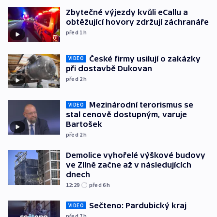
Zbytečné výjezdy kvůli eCallu a
obtěžující hovory zdržují záchranáře
před 1
h
České firmy usilují o zakázky
VIDEO
při dostavbě Dukovan
před 2
h
Mezinárodní terorismus se
VIDEO
stal cenově dostupným, varuje
Bartošek
před 2
h
Demolice vyhořelé výškové budovy
ve Zlíně začne až v následujících
dnech
12:29
před 6
h
Sečteno: Pardubický kraj
VIDEO
před 7
h