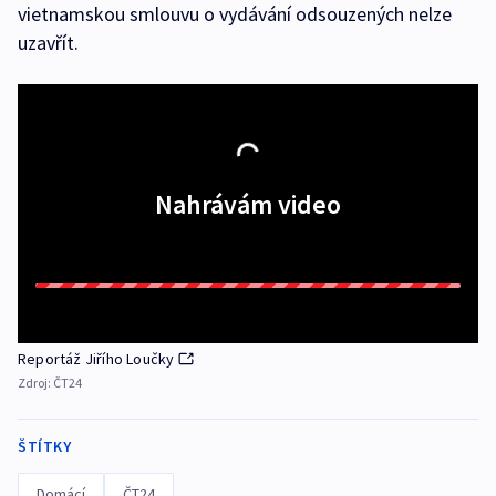
vietnamskou smlouvu o vydávání odsouzených nelze
uzavřít.
Nahrávám video
Reportáž Jiřího Loučky
Zdroj:
ČT24
ŠTÍTKY
Domácí
ČT24