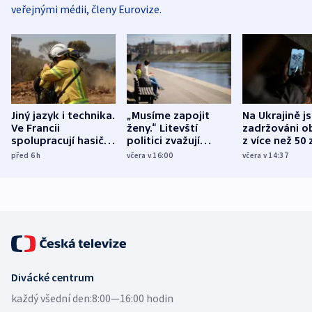
veřejnými médii, členy Eurovize.
Jiný jazyk i technika.
„Musíme zapojit
Na Ukrajině j
Ve Francii
ženy.“ Litevští
zadržováni o
spolupracují hasiči z
politici zvažují
z více než 50 
různých zemí
dohodu o
Bojovali na s
před 6
h
včera v 16:00
včera v 14:37
demografii
Ruska
Divácké centrum
každý všední den:
8:00—16:00 hodin