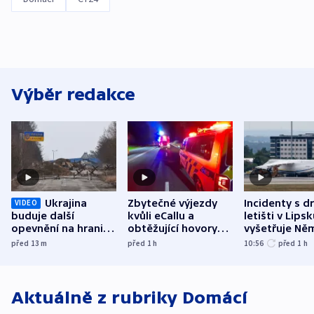
Výběr redakce
Ukrajina
Zbytečné výjezdy
Incidenty s d
VIDEO
buduje další
kvůli eCallu a
letišti v Lips
opevnění na hranici
obtěžující hovory
vyšetřuje Ně
s Běloruskem
zdržují záchranáře
jako úmyslný
před 13
m
před 1
h
10:56
před 1
h
o způsobení
exploze
Aktuálně z rubriky
Domácí