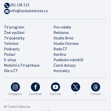
261 136 113
info@ceskatelevize.cz
TV program
Pro média
Živé vysílání
Reklama
TV poplatky
Studio Brno
Teletext
Studio Ostrava
Podcasty
Rada ČT
Počasí
Kariéra
E-shop
Podávání námětů
Mobilní a TV aplikace
Časté dotazy
Vše o ČT
Kontakty
Instagram
Facebook
YouTube
X
Threads
© Česká televize