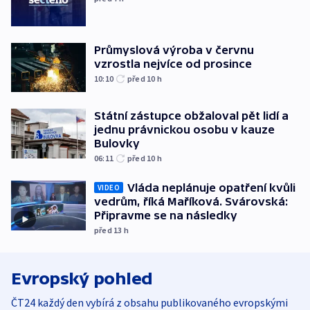
Průmyslová výroba v červnu
vzrostla nejvíce od prosince
10:10
před 10
h
Státní zástupce obžaloval pět lidí a
jednu právnickou osobu v kauze
Bulovky
06:11
před 10
h
Vláda neplánuje opatření kvůli
VIDEO
vedrům, říká Maříková. Svárovská:
Připravme se na následky
před 13
h
Evropský pohled
ČT24 každý den vybírá z obsahu publikovaného evropskými