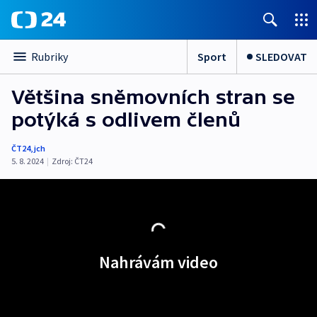
Sport
SLEDOVAT
Rubriky
Většina sněmovních stran se
potýká s odlivem členů
ČT24
,
jch
5. 8. 2024
|
Zdroj:
ČT24
Nahrávám video