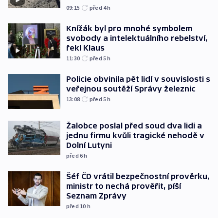
09:15
před 4
h
Knížák byl pro mnohé symbolem
svobody a intelektuálního rebelství,
řekl Klaus
11:30
před 5
h
Policie obvinila pět lidí v souvislosti s
veřejnou soutěží Správy železnic
13:08
před 5
h
Žalobce poslal před soud dva lidi a
jednu firmu kvůli tragické nehodě v
Dolní Lutyni
před 6
h
Šéf ČD vrátil bezpečnostní prověrku,
ministr to nechá prověřit, píší
Seznam Zprávy
před 10
h