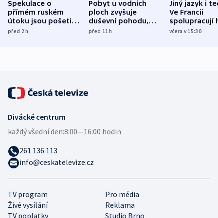
Spekulace o
Pobyt u vodních
Jiný jazyk i t
přímém ruském
ploch zvyšuje
Ve Francii
útoku jsou pošetilé,
duševní pohodu,
spolupracují h
míní estonský
ukázala
různých zemí
před 2
h
před 11
h
včera v 15:30
bezpečnostní
mezinárodní studie
expert
Divácké centrum
každý všední den:
8:00—16:00 hodin
261 136 113
info@ceskatelevize.cz
TV program
Pro média
Živé vysílání
Reklama
TV poplatky
Studio Brno