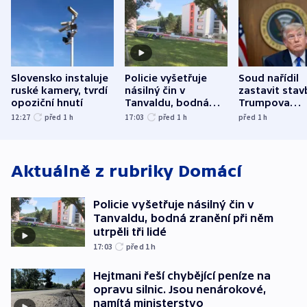
Slovensko instaluje
Policie vyšetřuje
Soud nařídil
ruské kamery, tvrdí
násilný čin v
zastavit stav
opoziční hnutí
Tanvaldu, bodná
Trumpova
zranění při něm
tanečního sá
12:27
před 1
h
17:03
před 1
h
před 1
h
utrpěli tři lidé
Aktuálně z rubriky
Domácí
Policie vyšetřuje násilný čin v
Tanvaldu, bodná zranění při něm
utrpěli tři lidé
17:03
před 1
h
Hejtmani řeší chybějící peníze na
opravu silnic. Jsou nenárokové,
namítá ministerstvo