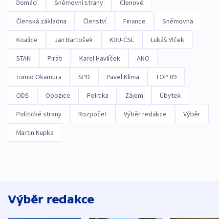
Domácí
Sněmovní strany
Členové
Členská základna
Členství
Finance
Sněmovna
Koalice
Jan Bartošek
KDU-ČSL
Lukáš Vlček
STAN
Piráti
Karel Havlíček
ANO
Tomio Okamura
SPD
Pavel Klíma
TOP 09
ODS
Opozice
Politika
Zájem
Úbytek
Politické strany
Rozpočet
Výběr redakce
Výběr
Martin Kupka
Výběr redakce