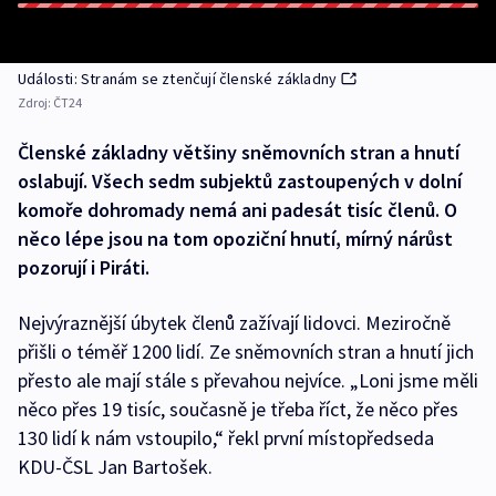
Události: Stranám se ztenčují členské základny
Zdroj:
ČT24
Členské základny většiny sněmovních stran a hnutí
oslabují. Všech sedm subjektů zastoupených v dolní
komoře dohromady nemá ani padesát tisíc členů. O
něco lépe jsou na tom opoziční hnutí, mírný nárůst
pozorují i Piráti.
Nejvýraznější úbytek členů zažívají lidovci. Meziročně
přišli o téměř 1200 lidí. Ze sněmovních stran a hnutí jich
přesto ale mají stále s převahou nejvíce. „Loni jsme měli
něco přes 19 tisíc, současně je třeba říct, že něco přes
130 lidí k nám vstoupilo,“ řekl první místopředseda
KDU-ČSL Jan Bartošek.