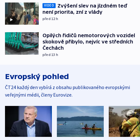
Zvýšení slev na jízdném teď
VIDEO
není priorita, zní z vlády
před 12
h
Opilých řidičů nemotorových vozidel
skokově přibylo, nejvíc ve středních
Čechách
před 13
h
Evropský pohled
ČT24 každý den vybírá z obsahu publikovaného evropskými
veřejnými médii, členy Eurovize.