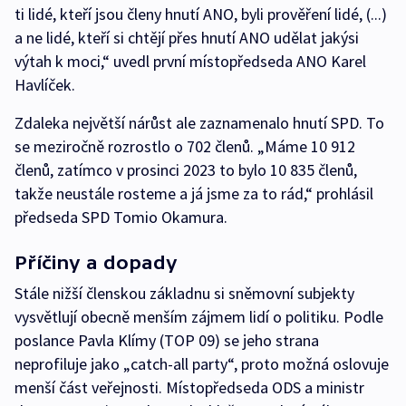
ti lidé, kteří jsou členy hnutí ANO, byli prověření lidé, (...)
a ne lidé, kteří si chtějí přes hnutí ANO udělat jakýsi
výtah k moci,“ uvedl první místopředseda ANO Karel
Havlíček.
Zdaleka největší nárůst ale zaznamenalo hnutí SPD. To
se meziročně rozrostlo o 702 členů. „Máme 10 912
členů, zatímco v prosinci 2023 to bylo 10 835 členů,
takže neustále rosteme a já jsme za to rád,“ prohlásil
předseda SPD Tomio Okamura.
Příčiny a dopady
Stále nižší členskou základnu si sněmovní subjekty
vysvětlují obecně menším zájmem lidí o politiku. Podle
poslance Pavla Klímy (TOP 09) se jeho strana
neprofiluje jako „catch-all party“, proto možná oslovuje
menší část veřejnosti. Místopředseda ODS a ministr