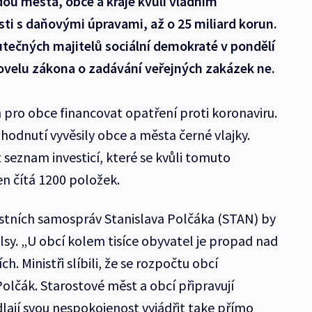
dou města, obce a kraje kvůli vládním
sti s daňovými úpravami, až o 25 miliard korun.
tečných majitelů sociální demokraté v pondělí
ovelu zákona o zadávání veřejných zakázek ne.
 pro obce financovat opatření proti koronaviru.
hodnutí vyvěsily obce a města černé vlajky.
 seznam investicí, které se kvůli tomuto
n čítá 1200 položek.
stních samospráv Stanislava Polčáka (STAN) by
sy. „U obcí kolem tisíce obyvatel je propad nad
h. Ministři slíbili, že se rozpočtu obcí
Polčák. Starostové měst a obcí připravují
ají svou nespokojenost vyjádřit take přímo