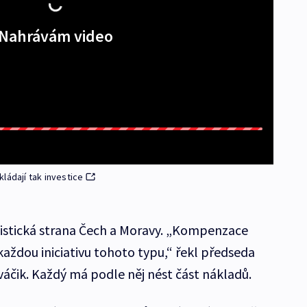
Nahrávám video
ládají tak investice
stická strana Čech a Moravy. „Kompenzace
ždou iniciativu tohoto typu,“ řekl předseda
čik. Každý má podle něj nést část nákladů.