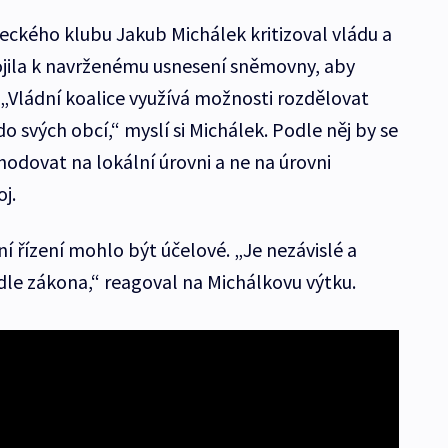
ckého klubu Jakub Michálek kritizoval vládu a
ojila k navrženému usnesení sněmovny, aby
 „Vládní koalice využívá možnosti rozdělovat
o svých obcí,“ myslí si Michálek. Podle něj by se
odovat na lokální úrovni a ne na úrovni
j.
í řízení mohlo být účelové. „Je nezávislé a
le zákona,“ reagoval na Michálkovu výtku.