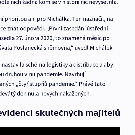
le nich žádná komise v historii nic nevyšetřila.
í prioritou ani pro Michálka. Ten naznačil, na
ice znát odpovědi. „První zasedání ústřední
asedla 27. února 2020, to znamená měsíc po
ývala Poslanecká sněmovna,“ uvedl Michálek.
 nastavila schéma logistiky a distribuce a aby
ou druhou vlnu pandemie. Navrhují
ných „čtyř stupňů pandemie.“ Právě tato
devátý den nula nových nakažených.
videnci skutečných majitelů