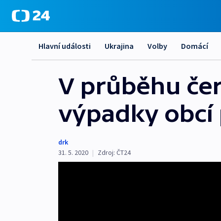
Hlavní události
Ukrajina
Volby
Domácí
V průběhu čer
výpadky obcí
drk
31. 5. 2020
|
Zdroj:
ČT24