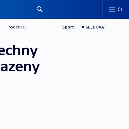
ČT
Podcasty
Sport
SLEDOVAT
šechny
razeny