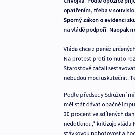
Chvojka. Podle opozice přij
opatřením, třeba v souvislo
Sporný zákon o evidenci sku
na vládě podpoří. Naopak n
Vláda chce z peněz určených
Na protest proti tomuto roz
Starostové začali sestavovat
nebudou moci uskutečnit. Te
Podle předsedy Sdružení mí
měl stát dávat opačné impul
30 procent ve sdílených daníc
nedotknou,“ kritizuje vládu 
stávkovou pohotovost a hodl