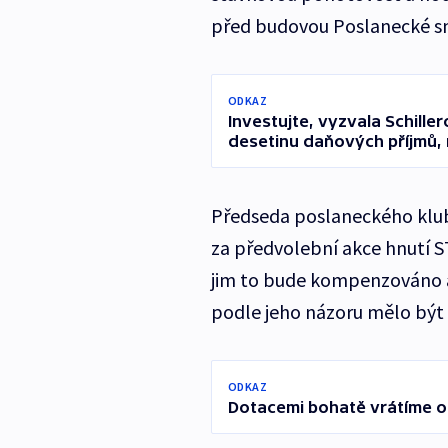
před budovou Poslanecké s
ODKAZ
Investujte, vyzvala Schill
desetinu daňových příjmů, 
Předseda poslaneckého klub
za předvolební akce hnutí ST
jim to bude kompenzováno a 
podle jeho názoru mělo být 
ODKAZ
Dotacemi bohatě vrátíme obc