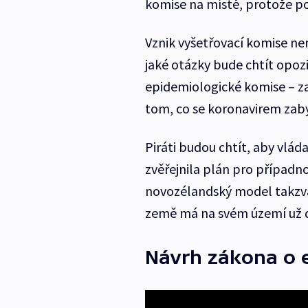
komise na místě, protože pod
Vznik vyšetřovací komise nen
jaké otázky bude chtít opoz
epidemiologické komise – z
tom, co se koronavirem zab
Piráti budou chtít, aby vláda
zvěřejnila plán pro případn
novozélandský model takzva
země má na svém území už 
Návrh zákona o e