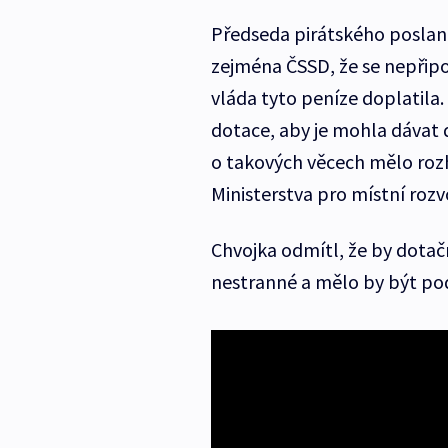
Předseda pirátského poslane
zejména ČSSD, že se nepřip
vláda tyto peníze doplatila.
dotace, aby je mohla dávat d
o takových věcech mělo rozh
Ministerstva pro místní rozvo
Chvojka odmítl, že by dotačn
nestranné a mělo by být pod