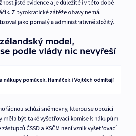
st jisté evidence a je důležité i v této době
váčik. Z byrokratické zátěže obavy nemá.
izoval jako pomalý a administrativně složitý.
vozélandský model,
se podle vlády nic nevyřeší
za nákupy pomůcek. Hamáček i Vojtěch odmítají
mořádnou schůzi sněmovny, kterou se opozici
y měla být také vyšetřovací komise k nákupům
zástupců ČSSD a KSČM není vznik vyšetřovací