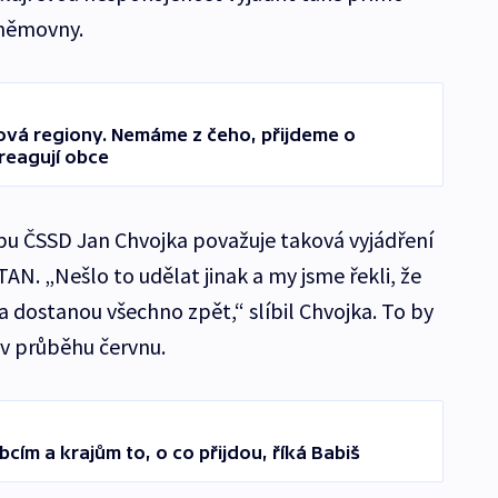
němovny.
erová regiony. Nemáme z čeho, přijdeme o
reagují obce
u ČSSD Jan Chvojka považuje taková vyjádření
AN. „Nešlo to udělat jinak a my jsme řekli, že
dostanou všechno zpět,“ slíbil Chvojka. To by
v průběhu červnu.
ím a krajům to, o co přijdou, říká Babiš