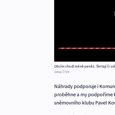
Obcím chodí méně peněz. Škrtají či odk
Zdroj:
ČT24
Náhrady podporuje i Komuni
proběhne a my podpoříme ka
sněmovního klubu Pavel Ková