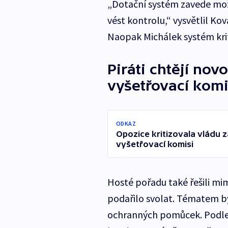
„Dotační systém zavede možno
vést kontrolu,“ vysvětlil Ko
Naopak Michálek systém krit
Piráti chtějí no
vyšetřovací komi
ODKAZ
Opozice kritizovala vládu 
vyšetřovací komisi
Hosté pořadu také řešili mi
podařilo svolat. Tématem b
ochranných pomůcek. Podle 