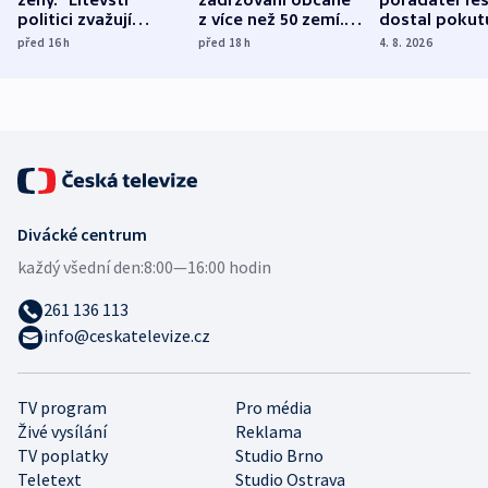
ženy.“ Litevští
zadržováni občané
pořadatel fes
politici zvažují
z více než 50 zemí.
dostal pokut
dohodu o
Bojovali na straně
nekalé prakti
před 16
h
před 18
h
4. 8. 2026
demografii
Ruska
Divácké centrum
každý všední den:
8:00—16:00 hodin
261 136 113
info@ceskatelevize.cz
TV program
Pro média
Živé vysílání
Reklama
TV poplatky
Studio Brno
Teletext
Studio Ostrava