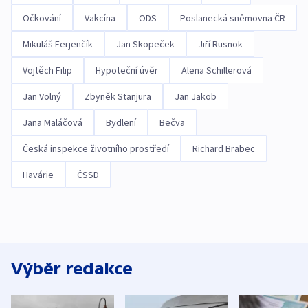
Očkování
Vakcína
ODS
Poslanecká sněmovna ČR
Mikuláš Ferjenčík
Jan Skopeček
Jiří Rusnok
Vojtěch Filip
Hypoteční úvěr
Alena Schillerová
Jan Volný
Zbyněk Stanjura
Jan Jakob
Jana Maláčová
Bydlení
Bečva
Česká inspekce životního prostředí
Richard Brabec
Havárie
ČSSD
Výběr redakce