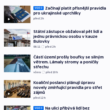
Začínají platit přísnější pravidla
VIDEO
pro ukrajinské uprchlíky
před 2
h
Státní zástupce obžaloval pět lidí a
jednu právnickou osobu v kauze
Bulovky
06:11
před 2
h
Částí území prošly bouřky se silným
větrem. Lámaly stromy a poničily
střechu
včera
před 10
h
Koaliční poslanci plánují úpravu
novely zmírňující pravidla pro střet
zájmů
před 12
h
Na ulici přibývá lidí bez
VIDEO