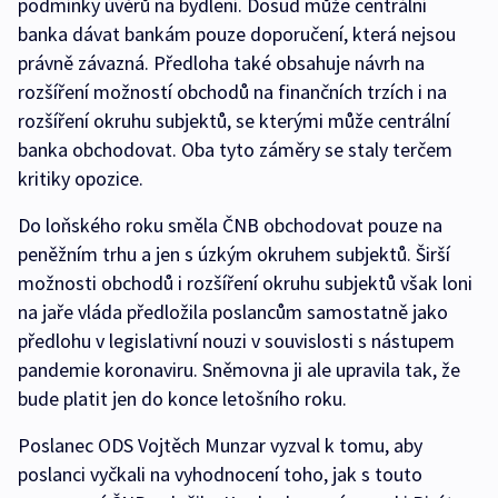
podmínky úvěrů na bydlení. Dosud může centrální
banka dávat bankám pouze doporučení, která nejsou
právně závazná. Předloha také obsahuje návrh na
rozšíření možností obchodů na finančních trzích i na
rozšíření okruhu subjektů, se kterými může centrální
banka obchodovat. Oba tyto záměry se staly terčem
kritiky opozice.
Do loňského roku směla ČNB obchodovat pouze na
peněžním trhu a jen s úzkým okruhem subjektů. Širší
možnosti obchodů i rozšíření okruhu subjektů však loni
na jaře vláda předložila poslancům samostatně jako
předlohu v legislativní nouzi v souvislosti s nástupem
pandemie koronaviru. Sněmovna ji ale upravila tak, že
bude platit jen do konce letošního roku.
Poslanec ODS Vojtěch Munzar vyzval k tomu, aby
poslanci vyčkali na vyhodnocení toho, jak s touto