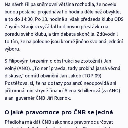
Na návrh Filipa sněmovní většina rozhodla, že novelu
budou poslanci projednávat o hodinu déle než obvykle,
a to do 14:00. Po 13. hodině si však předseda klubu ODS
Zbyněk Stanjura vyžádal hodinovou přestávku na
poradu svého klubu, a tím debata skončila. Zdůvodnil
to tím, že na poledne jsou kromě jiného svolaná jednání
výboru.
S Filipovým tvrzením o obstrukci se ztotožnil i Jan
Volný (ANO). „To není pravda, tady probíhá jasná věcná
diskuse,“ odmítl obvinění Jan Jakob (TOP 09).
Postěžoval si, že na dotazy poslanců neodpovídá ani
přítomná ministryně financí Alena Schillerová (za ANO)
a ani guvernér ČNB Jiří Rusnok.
O jaké pravomoce pro ČNB se jedná
Předloha má dát ČNB zákonnou pravomoc určovat