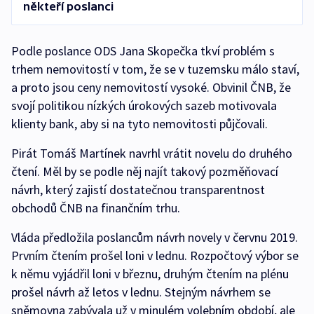
někteří poslanci
Podle poslance ODS Jana Skopečka tkví problém s
trhem nemovitostí v tom, že se v tuzemsku málo staví,
a proto jsou ceny nemovitostí vysoké. Obvinil ČNB, že
svojí politikou nízkých úrokových sazeb motivovala
klienty bank, aby si na tyto nemovitosti půjčovali.
Pirát Tomáš Martínek navrhl vrátit novelu do druhého
čtení. Měl by se podle něj najít takový pozměňovací
návrh, který zajistí dostatečnou transparentnost
obchodů ČNB na finančním trhu.
Vláda předložila poslancům návrh novely v červnu 2019.
Prvním čtením prošel loni v lednu. Rozpočtový výbor se
k němu vyjádřil loni v březnu, druhým čtením na plénu
prošel návrh až letos v lednu. Stejným návrhem se
sněmovna zabývala už v minulém volebním období, ale