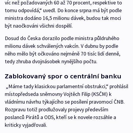
víc než požadovaných 60 až 70 procent, respektive to
tomu odpovídá,“ uvedl. Do konce srpna má být podle
ministra dodáno 16,5 milionu dávek, budou tak moci
být naočkováni všichni dospělí.
Dosud do Česka dorazilo podle ministra půldruhého
milionu dávek schválených vakcín. V dubnu by podle
něho mělo být očkováno nejméně 70 tisíc lidí denně,
tedy zhruba dvojnásobek nynějšího počtu.
Zablokovaný spor o centrální banku
„Máme tady klasickou parlamentní obstrukci,“ prohlásil
místopředseda sněmovny Vojtěch Filip (KSČM) k
vládnímu návrhu týkajícího se posílení pravomocí ČNB.
Rozpravu totiž prodlužovaly projevy především
poslanců Pirátů a ODS, kteří se k novele rozsáhle a
kriticky vyjadřovali.