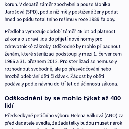
korun. V debatě záměr zpochybnila pouze Monika
Jarošová (SPD), podle níž měly postižené ženy podat
hned po pádu totalitního režimu v roce 1989 žaloby.
Předloha vymezuje období téměř 46 let od platnosti
zákona o zdraví lidu do přijetí nové normy pro
zdravotnické zákroky. Odškodné by mohlo připadnout
ženám, které sterilizaci podstoupily mezi 1. červencem
1966 a 31. březnem 2012. Pro sterilizaci se nemusely
rozhodnout svobodně, ale po přesvědčování nebo
hrozbě odebrání dětí či dávek. Žádost by oběti
podávaly podle návrhu do tří let od účinnosti zákona.
Odškodnění by se mohlo týkat až 400
lidí
Předsedkyně petičního výboru Helena Válková (ANO) za
předkladatele uvedla, že žadatelky budou muset nárok