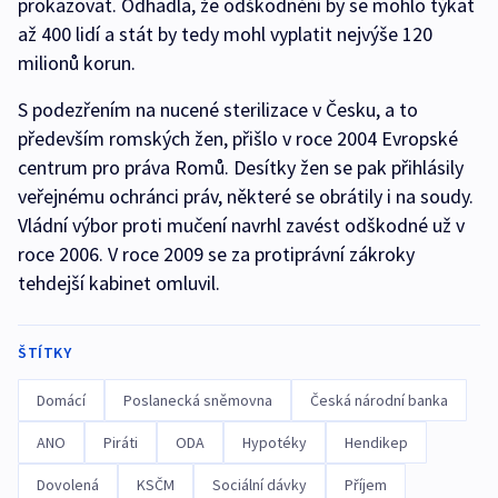
prokazovat. Odhadla, že odškodnění by se mohlo týkat
až 400 lidí a stát by tedy mohl vyplatit nejvýše 120
milionů korun.
S podezřením na nucené sterilizace v Česku, a to
především romských žen, přišlo v roce 2004 Evropské
centrum pro práva Romů. Desítky žen se pak přihlásily
veřejnému ochránci práv, některé se obrátily i na soudy.
Vládní výbor proti mučení navrhl zavést odškodné už v
roce 2006. V roce 2009 se za protiprávní zákroky
tehdejší kabinet omluvil.
ŠTÍTKY
Domácí
Poslanecká sněmovna
Česká národní banka
ANO
Piráti
ODA
Hypotéky
Hendikep
Dovolená
KSČM
Sociální dávky
Příjem