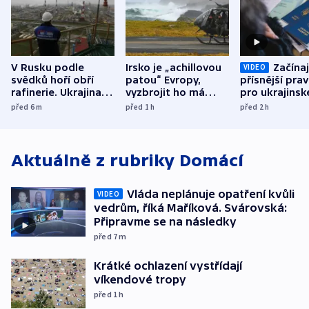
V Rusku podle
Irsko je „achillovou
Začínaj
VIDEO
svědků hoří obří
patou“ Evropy,
přísnější prav
rafinerie. Ukrajina
vyzbrojit ho má
pro ukrajinsk
hlásí oběti
Francie
uprchlíky
před 6
m
před 1
h
před 2
h
Aktuálně z rubriky
Domácí
Vláda neplánuje opatření kvůli
VIDEO
vedrům, říká Maříková. Svárovská:
Připravme se na následky
před 7
m
Krátké ochlazení vystřídají
víkendové tropy
před 1
h