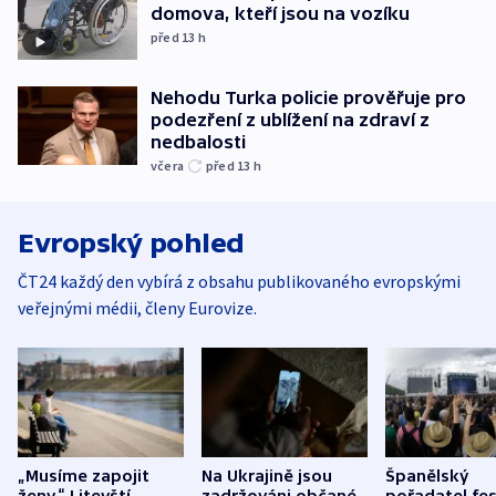
domova, kteří jsou na vozíku
před 13
h
Nehodu Turka policie prověřuje pro
podezření z ublížení na zdraví z
nedbalosti
včera
před 13
h
Evropský pohled
ČT24 každý den vybírá z obsahu publikovaného evropskými
veřejnými médii, členy Eurovize.
„Musíme zapojit
Na Ukrajině jsou
Španělský