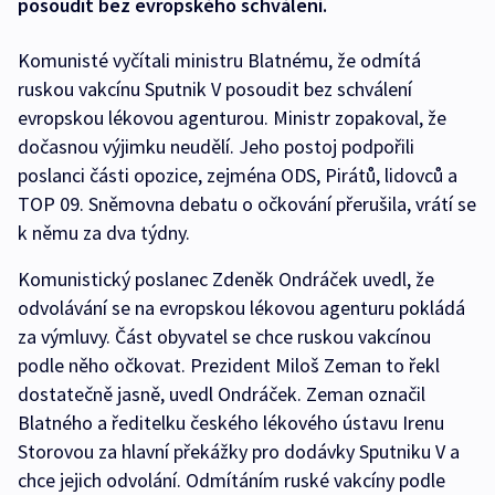
posoudit bez evropského schválení.
Komunisté vyčítali ministru Blatnému, že odmítá
ruskou vakcínu Sputnik V posoudit bez schválení
evropskou lékovou agenturou. Ministr zopakoval, že
dočasnou výjimku neudělí. Jeho postoj podpořili
poslanci části opozice, zejména ODS, Pirátů, lidovců a
TOP 09. Sněmovna debatu o očkování přerušila, vrátí se
k němu za dva týdny.
Komunistický poslanec Zdeněk Ondráček uvedl, že
odvolávání se na evropskou lékovou agenturu pokládá
za výmluvy. Část obyvatel se chce ruskou vakcínou
podle něho očkovat. Prezident Miloš Zeman to řekl
dostatečně jasně, uvedl Ondráček. Zeman označil
Blatného a ředitelku českého lékového ústavu Irenu
Storovou za hlavní překážky pro dodávky Sputniku V a
chce jejich odvolání. Odmítáním ruské vakcíny podle