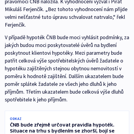
pravomocí ČNB naložila. K vyhodnocení vyzval i Pirát
Mikuláš Ferjenčík. „Bez tohoto vyhodnocení nám přijde
velmi nešťastné tuto úpravu schvalovat natrvalo,“ řekl
Ferjenčík.
V případě hypoték ČNB bude moci vyhlásit podmínky, za
jakých budou moci poskytovatelé úvěrů na bydlení
poskytnout klientovi hypotéky. Mezi parametry bude
patřit celková výše spotřebitelských úvěrů žadatele o
hypotéku zajištěných stejnou obytnou nemovitostí v
poměru k hodnotě zajištění. Dalším ukazatelem bude
poměr splátek žadatele ze všech jeho dluhů k jeho
příjmům. Třetím ukazatelem bude celková výše dluhů
spotřebitele k jeho příjmům.
ODKAZ
ČNB bude zřejmě určovat pravidla hypoték.
Situace na trhu s bydlením se zhorší, bojí se