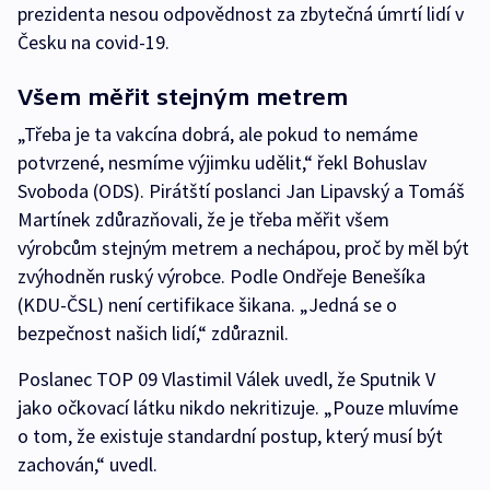
prezidenta nesou odpovědnost za zbytečná úmrtí lidí v
Česku na covid-19.
Všem měřit stejným metrem
„Třeba je ta vakcína dobrá, ale pokud to nemáme
potvrzené, nesmíme výjimku udělit,“ řekl Bohuslav
Svoboda (ODS). Pirátští poslanci Jan Lipavský a Tomáš
Martínek zdůrazňovali, že je třeba měřit všem
výrobcům stejným metrem a nechápou, proč by měl být
zvýhodněn ruský výrobce. Podle Ondřeje Benešíka
(KDU-ČSL) není certifikace šikana. „Jedná se o
bezpečnost našich lidí,“ zdůraznil.
Poslanec TOP 09 Vlastimil Válek uvedl, že Sputnik V
jako očkovací látku nikdo nekritizuje. „Pouze mluvíme
o tom, že existuje standardní postup, který musí být
zachován,“ uvedl.