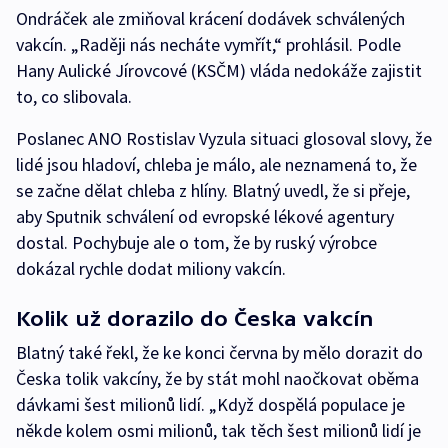
Ondráček ale zmiňoval krácení dodávek schválených
vakcín. „Raději nás necháte vymřít,“ prohlásil. Podle
Hany Aulické Jírovcové (KSČM) vláda nedokáže zajistit
to, co slibovala.
Poslanec ANO Rostislav Vyzula situaci glosoval slovy, že
lidé jsou hladoví, chleba je málo, ale neznamená to, že
se začne dělat chleba z hlíny. Blatný uvedl, že si přeje,
aby Sputnik schválení od evropské lékové agentury
dostal. Pochybuje ale o tom, že by ruský výrobce
dokázal rychle dodat miliony vakcín.
Kolik už dorazilo do Česka vakcín
Blatný také řekl, že ke konci června by mělo dorazit do
Česka tolik vakcíny, že by stát mohl naočkovat oběma
dávkami šest milionů lidí. „Když dospělá populace je
někde kolem osmi milionů, tak těch šest milionů lidí je