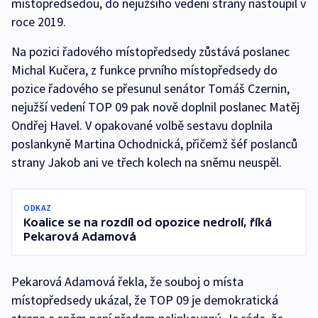
místopředsedou, do nejužšího vedení strany nastoupil v
roce 2019.
Na pozici řadového místopředsedy zůstává poslanec
Michal Kučera, z funkce prvního místopředsedy do
pozice řadového se přesunul senátor Tomáš Czernin,
nejužší vedení TOP 09 pak nově doplnil poslanec Matěj
Ondřej Havel. V opakované volbě sestavu doplnila
poslankyně Martina Ochodnická, přičemž šéf poslanců
strany Jakob ani ve třech kolech na sněmu neuspěl.
ODKAZ
Koalice se na rozdíl od opozice nedrolí, říká
Pekarová Adamová
Pekarová Adamová řekla, že souboj o místa
místopředsedy ukázal, že TOP 09 je demokratická