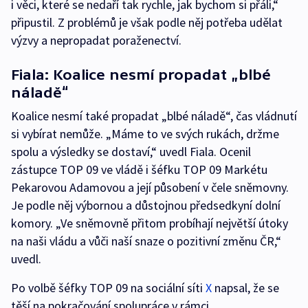
i věci, které se nedaří tak rychle, jak bychom si přáli,“
připustil. Z problémů je však podle něj potřeba udělat
výzvy a nepropadat poraženectví.
Fiala: Koalice nesmí propadat „blbé
náladě“
Koalice nesmí také propadat „blbé náladě“, čas vládnutí
si vybírat nemůže. „Máme to ve svých rukách, držme
spolu a výsledky se dostaví,“ uvedl Fiala. Ocenil
zástupce TOP 09 ve vládě i šéfku TOP 09 Markétu
Pekarovou Adamovou a její působení v čele sněmovny.
Je podle něj výbornou a důstojnou předsedkyní dolní
komory. „Ve sněmovně přitom probíhají největší útoky
na naši vládu a vůči naší snaze o pozitivní změnu ČR,“
uvedl.
Po volbě šéfky TOP 09 na sociální síti
X
napsal, že se
těší na pokračování spolupráce v rámci