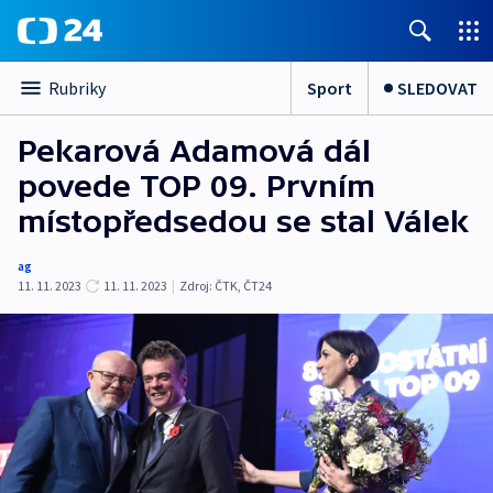
Sport
SLEDOVAT
Rubriky
Pekarová Adamová dál
povede TOP 09. Prvním
místopředsedou se stal Válek
ag
11. 11. 2023
11. 11. 2023
|
Zdroj:
ČTK
,
ČT24