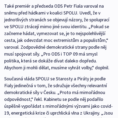
Také premiér a předseda ODS Petr Fiala varoval na
sněmu před hádkami v koalici SPOLU. Uvedl, že v
jednotlivých stranách se objevují názory, že spoluprací
ve SPOLU ztrácejí mimo jiné svou identitu. „Pokud se
začneme hádat, vymezovat se, je to nejspolehlivější
cesta, jak odevzdat moc extremistům a populistům,“
varoval. Zodpovědné demokratické strany podle něj
musí spojovat síly. „Pro ODS i TOP 09 má smysl
politika, která se dokáže dívat daleko dopředu.
Abychom ji mohli dělat, musíme vyhrát volby,“ doplnil.
Současná vláda SPOLU se Starosty a Piráty je podle
Fialy jedinečná v tom, že sdružuje všechny relevantní
demokratické síly v Česku. „Proto má mimořádnou
odpovědnost,“ řekl. Kabinetu se podle něj podařilo
úspěšně vypořádat s mimořádnými výzvami jako covid-
19, energetická krize či uprchlická vlna z Ukrajiny. „Jsou