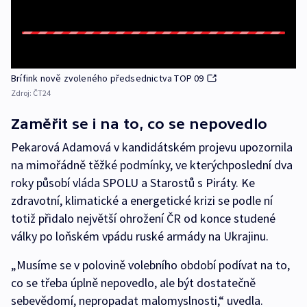
Brífink nově zvoleného předsednictva TOP 09
Zdroj:
ČT24
Zaměřit se i na to, co se nepovedlo
Pekarová Adamová v kandidátském projevu upozornila
na mimořádně těžké podmínky, ve kterýchposlední dva
roky působí vláda SPOLU a Starostů s Piráty. Ke
zdravotní, klimatické a energetické krizi se podle ní
totiž přidalo největší ohrožení ČR od konce studené
války po loňském vpádu ruské armády na Ukrajinu.
„Musíme se v polovině volebního období podívat na to,
co se třeba úplně nepovedlo, ale být dostatečně
sebevědomí, nepropadat malomyslnosti,“ uvedla.