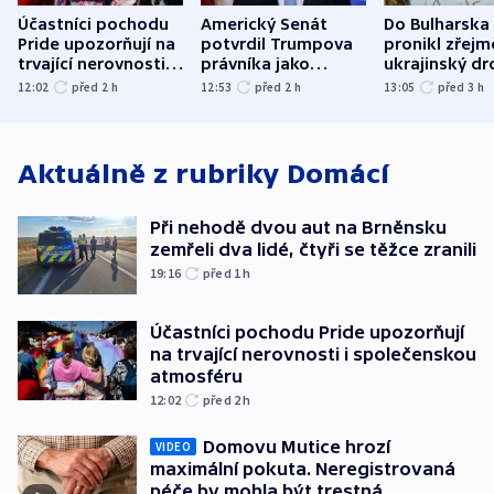
Účastníci pochodu
Americký Senát
Do Bulharska
Pride upozorňují na
potvrdil Trumpova
pronikl zřejm
trvající nerovnosti i
právníka jako
ukrajinský dr
společenskou
ministra
explodoval k
12:02
před 2
h
12:53
před 2
h
13:05
před 3
h
atmosféru
spravedlnosti
od plynovod
Aktuálně z rubriky
Domácí
Při nehodě dvou aut na Brněnsku
zemřeli dva lidé, čtyři se těžce zranili
19:16
před 1
h
Účastníci pochodu Pride upozorňují
na trvající nerovnosti i společenskou
atmosféru
12:02
před 2
h
Domovu Mutice hrozí
VIDEO
maximální pokuta. Neregistrovaná
péče by mohla být trestná