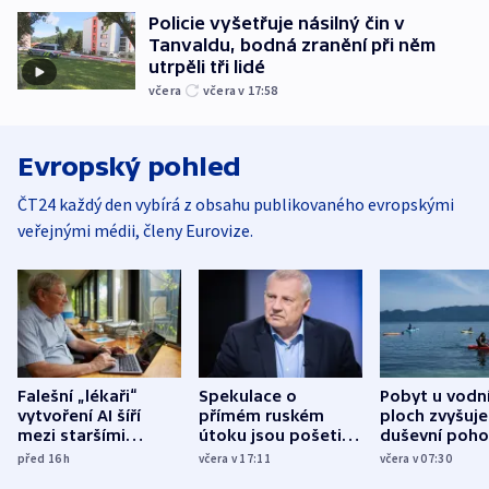
Policie vyšetřuje násilný čin v
Tanvaldu, bodná zranění při něm
utrpěli tři lidé
včera
včera v 17:58
Evropský pohled
ČT24 každý den vybírá z obsahu publikovaného evropskými
veřejnými médii, členy Eurovize.
Falešní „lékaři“
Spekulace o
Pobyt u vodn
vytvoření AI šíří
přímém ruském
ploch zvyšuje
mezi staršími
útoku jsou pošetilé,
duševní poho
Poláky nebezpečné
míní estonský
ukázala
před 16
h
včera v 17:11
včera v 07:30
zdravotní rady
bezpečnostní
mezinárodní 