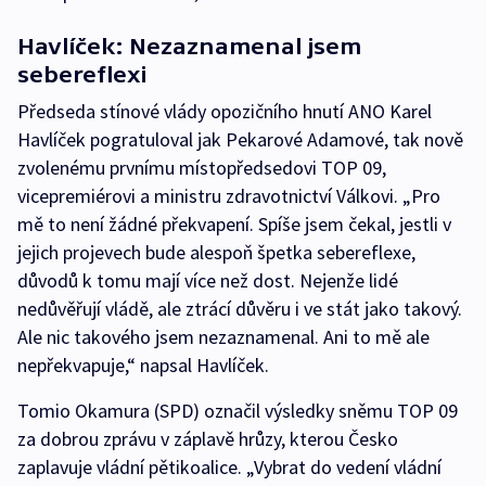
Havlíček: Nezaznamenal jsem
sebereflexi
Předseda stínové vlády opozičního hnutí ANO Karel
Havlíček pogratuloval jak Pekarové Adamové, tak nově
zvolenému prvnímu místopředsedovi TOP 09,
vicepremiérovi a ministru zdravotnictví Válkovi. „Pro
mě to není žádné překvapení. Spíše jsem čekal, jestli v
jejich projevech bude alespoň špetka sebereflexe,
důvodů k tomu mají více než dost. Nejenže lidé
nedůvěřují vládě, ale ztrácí důvěru i ve stát jako takový.
Ale nic takového jsem nezaznamenal. Ani to mě ale
nepřekvapuje,“ napsal Havlíček.
Tomio Okamura (SPD) označil výsledky sněmu TOP 09
za dobrou zprávu v záplavě hrůzy, kterou Česko
zaplavuje vládní pětikoalice. „Vybrat do vedení vládní