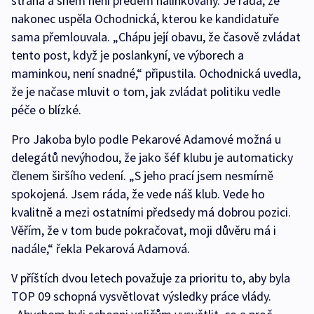
strana a sněm není předem nalinkovaný. Je ráda, že
nakonec uspěla Ochodnická, kterou ke kandidatuře
sama přemlouvala. „Chápu její obavu, že časově zvládat
tento post, když je poslankyní, ve výborech a
maminkou, není snadné,“ připustila. Ochodnická uvedla,
že je načase mluvit o tom, jak zvládat politiku vedle
péče o blízké.
Pro Jakoba bylo podle Pekarové Adamové možná u
delegátů nevýhodou, že jako šéf klubu je automaticky
členem širšího vedení. „S jeho prací jsem nesmírně
spokojená. Jsem ráda, že vede náš klub. Vede ho
kvalitně a mezi ostatními předsedy má dobrou pozici.
Věřím, že v tom bude pokračovat, moji důvěru má i
nadále,“ řekla Pekarová Adamová.
V příštích dvou letech považuje za prioritu to, aby byla
TOP 09 schopná vysvětlovat výsledky práce vlády.