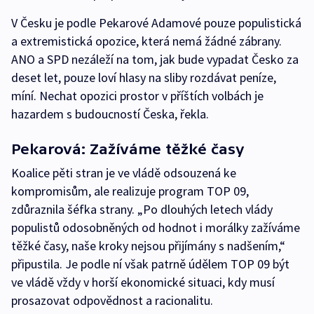
V Česku je podle Pekarové Adamové pouze populistická
a extremistická opozice, která nemá žádné zábrany.
ANO a SPD nezáleží na tom, jak bude vypadat Česko za
deset let, pouze loví hlasy na sliby rozdávat peníze,
míní. Nechat opozici prostor v příštích volbách je
hazardem s budoucností Česka, řekla.
Pekarová: Zažíváme těžké časy
Koalice pěti stran je ve vládě odsouzená ke
kompromisům, ale realizuje program TOP 09,
zdůraznila šéfka strany. „Po dlouhých letech vlády
populistů odosobněných od hodnot i morálky zažíváme
těžké časy, naše kroky nejsou přijímány s nadšením,“
připustila. Je podle ní však patrně údělem TOP 09 být
ve vládě vždy v horší ekonomické situaci, kdy musí
prosazovat odpovědnost a racionalitu.