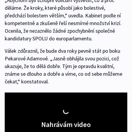
„Abychom byli schopni voličům vysvětlit, co a proč
děláme. Že kroky, které působí jako bolestivé,
předchází bolestem větším,“ uvedla. Kabinet podle ní
kompetentně a zkušeně řeší nesmírné množství krizí.
Ocenila, že nezaznělo žádné zpochybnění společné
kandidatury SPOLU do europarlamentu.
Válek zdůraznil, že bude dva roky pevně stát po boku
Pekarové Adamové. „Jasně obhájila svou pozici, což
ukazuje, že to dělá dobře. Tým je opravdu kvalitní,
známe se dlouho a dobře a víme, co od sebe můžeme
čekat,“ konstatoval.
Nahrávám video