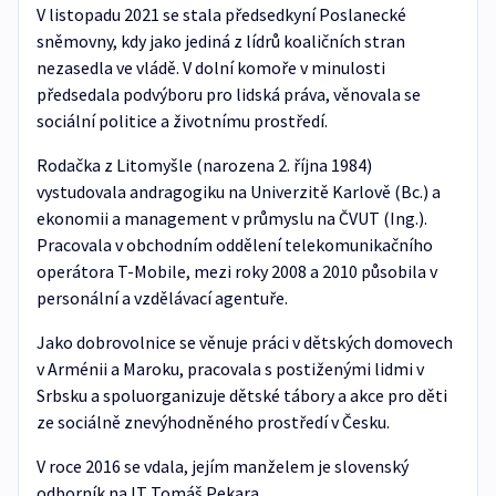
V listopadu 2021 se stala předsedkyní Poslanecké
sněmovny, kdy jako jediná z lídrů koaličních stran
nezasedla ve vládě. V dolní komoře v minulosti
předsedala podvýboru pro lidská práva, věnovala se
sociální politice a životnímu prostředí.
Rodačka z Litomyšle (narozena 2. října 1984)
vystudovala andragogiku na Univerzitě Karlově (Bc.) a
ekonomii a management v průmyslu na ČVUT (Ing.).
Pracovala v obchodním oddělení telekomunikačního
operátora T-Mobile, mezi roky 2008 a 2010 působila v
personální a vzdělávací agentuře.
Jako dobrovolnice se věnuje práci v dětských domovech
v Arménii a Maroku, pracovala s postiženými lidmi v
Srbsku a spoluorganizuje dětské tábory a akce pro děti
ze sociálně znevýhodněného prostředí v Česku.
V roce 2016 se vdala, jejím manželem je slovenský
odborník na IT Tomáš Pekara.