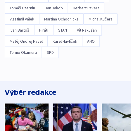
Tomáš Czernin
Jan Jakob
Herbert Pavera
Vlastimil Válek
Martina Ochodnická
Michal Kučera
Ivan Bartoš
Piráti
STAN
Vít Rakušan
Matěj Ondřej Havel
Karel Havlíček
ANO
Tomio Okamura
SPD
Výběr redakce