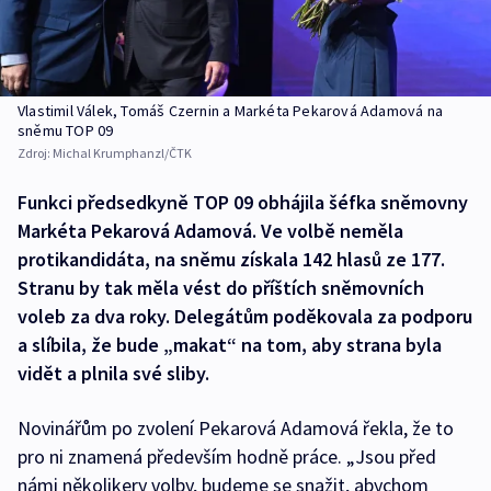
Vlastimil Válek, Tomáš Czernin a Markéta Pekarová Adamová na
sněmu TOP 09
Zdroj:
Michal Krumphanzl/ČTK
Funkci předsedkyně TOP 09 obhájila šéfka sněmovny
Markéta Pekarová Adamová. Ve volbě neměla
protikandidáta, na sněmu získala 142 hlasů ze 177.
Stranu by tak měla vést do příštích sněmovních
voleb za dva roky. Delegátům poděkovala za podporu
a slíbila, že bude „makat“ na tom, aby strana byla
vidět a plnila své sliby.
Novinářům po zvolení Pekarová Adamová řekla, že to
pro ni znamená především hodně práce. „Jsou před
námi několikery volby, budeme se snažit, abychom