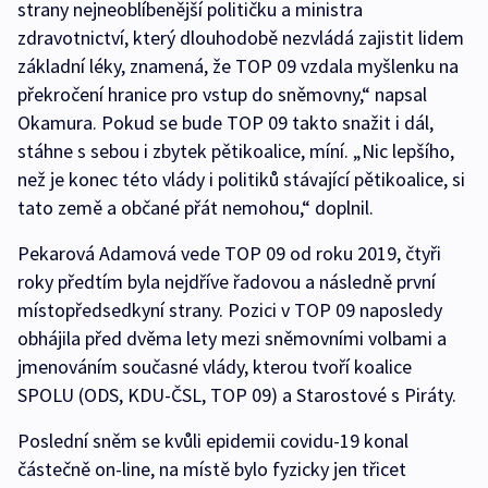
strany nejneoblíbenější političku a ministra
zdravotnictví, který dlouhodobě nezvládá zajistit lidem
základní léky, znamená, že TOP 09 vzdala myšlenku na
překročení hranice pro vstup do sněmovny,“ napsal
Okamura. Pokud se bude TOP 09 takto snažit i dál,
stáhne s sebou i zbytek pětikoalice, míní. „Nic lepšího,
než je konec této vlády i politiků stávající pětikoalice, si
tato země a občané přát nemohou,“ doplnil.
Pekarová Adamová vede TOP 09 od roku 2019, čtyři
roky předtím byla nejdříve řadovou a následně první
místopředsedkyní strany. Pozici v TOP 09 naposledy
obhájila před dvěma lety mezi sněmovními volbami a
jmenováním současné vlády, kterou tvoří koalice
SPOLU (ODS, KDU-ČSL, TOP 09) a Starostové s Piráty.
Poslední sněm se kvůli epidemii covidu-19 konal
částečně on-line, na místě bylo fyzicky jen třicet