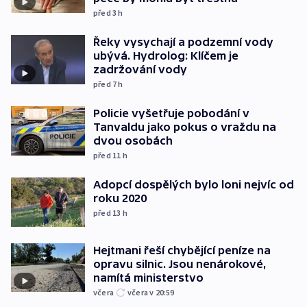
před 3
h
Řeky vysychají a podzemní vody
ubývá. Hydrolog: Klíčem je
zadržování vody
před 7
h
Policie vyšetřuje pobodání v
Tanvaldu jako pokus o vraždu na
dvou osobách
před 11
h
Adopcí dospělých bylo loni nejvíc od
roku 2020
před 13
h
Hejtmani řeší chybějící peníze na
opravu silnic. Jsou nenárokové,
namítá ministerstvo
včera
včera v 20:59