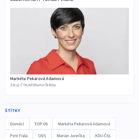
Markéta Pekarová Adamová
Zdroj:
ČTK/AP/Martin Štěrba
ŠTÍTKY
Domácí
TOP 09
Markéta Pekarová Adamová
Petr Fiala
ODS
Marian Jurečka
KDU-ČSL