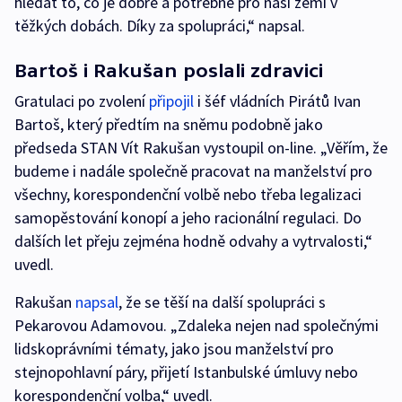
hledat to, co je dobré a potřebné pro naši zemi v
těžkých dobách. Díky za spolupráci,“ napsal.
Bartoš i Rakušan poslali zdravici
Gratulaci po zvolení
připojil
i šéf vládních Pirátů Ivan
Bartoš, který předtím na sněmu podobně jako
předseda STAN Vít Rakušan vystoupil on-line. „Věřím, že
budeme i nadále společně pracovat na manželství pro
všechny, korespondenční volbě nebo třeba legalizaci
samopěstování konopí a jeho racionální regulaci. Do
dalších let přeju zejména hodně odvahy a vytrvalosti,“
uvedl.
Rakušan
napsal
, že se těší na další spolupráci s
Pekarovou Adamovou. „Zdaleka nejen nad společnými
lidskoprávními tématy, jako jsou manželství pro
stejnopohlavní páry, přijetí Istanbulské úmluvy nebo
korespondenční volba,“ uvedl.