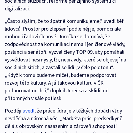
sociálních službách, reformě penzijního systému či
digitalizaci.
„Často slyším, že to špatně komunikujeme,“ uvedl šéf
lidovců. Prostor pro zlepšení podle něj je, pomoci ale
mohou i řadoví členové. Jurečka se domnívá, že
zodpovědnost za komunikaci nemají jen členové vlády,
poslanci a senátoři. Vyzval členy TOP 09, aby pomáhali
vysvětlovat nesmysly, lži, nepravdy, které se objevují na
sociálních sítích, a zastali se lidí „v čele pelotonu“.
„Když k tomu budeme mlčet, budeme podporovat
rozvoj této kultury. A já takovou kulturu v ČR
podporovat nechci,“ doplnil Jurečka a sklidil od
přítomných v sále potlesk.
Později
uvedl
, že práce lídra je v těžkých dobách vždy
nevděčná a náročná věc. „Markéta práci předsedkyně
dělá s obrovským nasazením a zároveň schopností