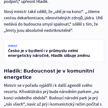
podpoří,“ upřesnil Hladík.
Nový ministr také sdělil, že „uhlí je na konci“. „Jdeme
cestou dekarbonizace, obnovitelných zdrojů, jádra. Uhlí
nedává do budoucna smysl spalovat,“ sdělil s tím, že
„limity jsou absolutně nedotknutelné“.
ODKAZ
Česko je v bydlení i v průmyslu velmi
energeticky náročné, Hladík slibuje změnu
Hladík: Budoucnost je v komunitní
energetice
Ministr se v pořadu vyjádřil i k další agendě svého
resortu. Křivoklátsko prý bude národním parkem „na
konci volebního období“. Budoucí národní park je prý
„nás všech“, navíc už prý i komunistický režim počítal s