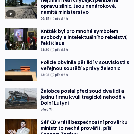
Hejtmani řeší chybějící peníze na
opravu silnic. Jsou nenárokové,
namítá ministerstvo
09:15
před 4
h
Knížák byl pro mnohé symbolem
svobody a intelektuálního rebelství,
řekl Klaus
11:30
před 5
h
Policie obvinila pět lidí v souvislosti s
veřejnou soutěží Správy železnic
13:08
před 6
h
Žalobce poslal před soud dva lidi a
jednu firmu kvůli tragické nehodě v
Dolní Lutyni
před 7
h
Šéf ČD vrátil bezpečnostní prověrku,
ministr to nechá prověřit, píší
Seznam Zprávy