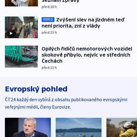
před 10
h
Zvýšení slev na jízdném teď
VIDEO
není priorita, zní z vlády
před 13
h
Opilých řidičů nemotorových vozidel
skokově přibylo, nejvíc ve středních
Čechách
před 13
h
Evropský pohled
ČT24 každý den vybírá z obsahu publikovaného evropskými
veřejnými médii, členy Eurovize.