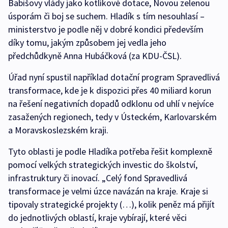
Babišovy vlády jako kotlíkové dotace, Novou zelenou
úsporám či boj se suchem. Hladík s tím nesouhlasí –
ministerstvo je podle něj v dobré kondici především
díky tomu, jakým způsobem jej vedla jeho
předchůdkyně Anna Hubáčková (za KDU-ČSL).
Úřad nyní spustil například dotační program Spravedlivá
transformace, kde je k dispozici přes 40 miliard korun
na řešení negativních dopadů odklonu od uhlí v nejvíce
zasažených regionech, tedy v Ústeckém, Karlovarském
a Moravskoslezském kraji.
Tyto oblasti je podle Hladíka potřeba řešit komplexně
pomocí velkých strategických investic do školství,
infrastruktury či inovací. „Celý fond Spravedlivá
transformace je velmi úzce navázán na kraje. Kraje si
tipovaly strategické projekty (…), kolik peněz má přijít
do jednotlivých oblastí, kraje vybírají, které věci