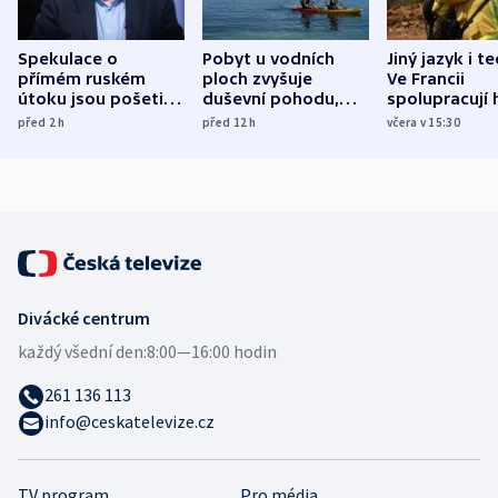
Spekulace o
Pobyt u vodních
Jiný jazyk i t
přímém ruském
ploch zvyšuje
Ve Francii
útoku jsou pošetilé,
duševní pohodu,
spolupracují h
míní estonský
ukázala
různých zemí
před 2
h
před 12
h
včera v 15:30
bezpečnostní
mezinárodní studie
expert
Divácké centrum
každý všední den:
8:00—16:00 hodin
261 136 113
info@ceskatelevize.cz
TV program
Pro média