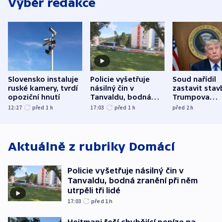
Výběr redakce
Slovensko instaluje
Policie vyšetřuje
Soud nařídil
ruské kamery, tvrdí
násilný čin v
zastavit stav
opoziční hnutí
Tanvaldu, bodná
Trumpova
zranění při něm
tanečního sá
12:27
před 1
h
17:03
před 1
h
před 2
h
utrpěli tři lidé
Aktuálně z rubriky
Domácí
Policie vyšetřuje násilný čin v
Tanvaldu, bodná zranění při něm
utrpěli tři lidé
17:03
před 1
h