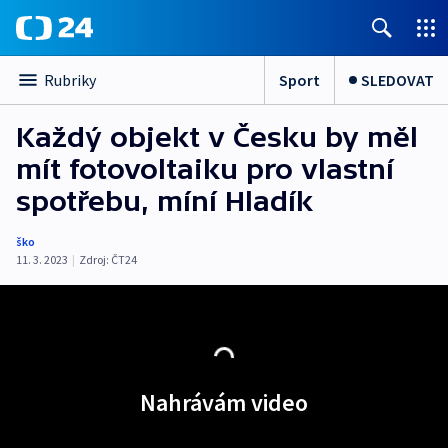
Sport
SLEDOVAT
Rubriky
Každý objekt v Česku by měl
mít fotovoltaiku pro vlastní
spotřebu, míní Hladík
ško
11. 3. 2023
|
Zdroj:
ČT24
Nahrávám video