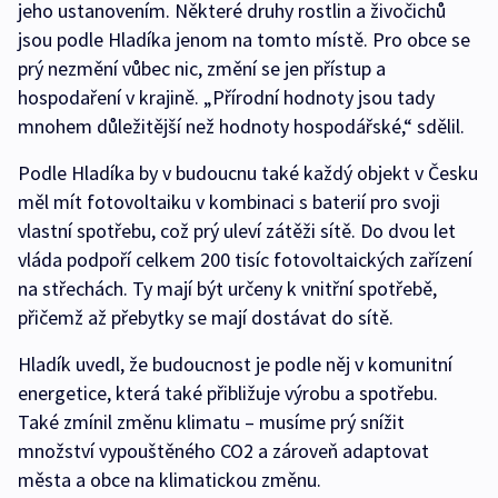
jeho ustanovením. Některé druhy rostlin a živočichů
jsou podle Hladíka jenom na tomto místě. Pro obce se
prý nezmění vůbec nic, změní se jen přístup a
hospodaření v krajině. „Přírodní hodnoty jsou tady
mnohem důležitější než hodnoty hospodářské,“ sdělil.
Podle Hladíka by v budoucnu také každý objekt v Česku
měl mít fotovoltaiku v kombinaci s baterií pro svoji
vlastní spotřebu, což prý uleví zátěži sítě. Do dvou let
vláda podpoří celkem 200 tisíc fotovoltaických zařízení
na střechách. Ty mají být určeny k vnitřní spotřebě,
přičemž až přebytky se mají dostávat do sítě.
Hladík uvedl, že budoucnost je podle něj v komunitní
energetice, která také přibližuje výrobu a spotřebu.
Také zmínil změnu klimatu – musíme prý snížit
množství vypouštěného CO2 a zároveň adaptovat
města a obce na klimatickou změnu.