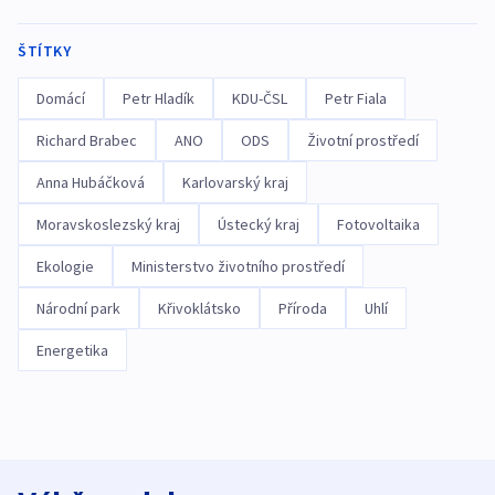
ŠTÍTKY
Domácí
Petr Hladík
KDU-ČSL
Petr Fiala
Richard Brabec
ANO
ODS
Životní prostředí
Anna Hubáčková
Karlovarský kraj
Moravskoslezský kraj
Ústecký kraj
Fotovoltaika
Ekologie
Ministerstvo životního prostředí
Národní park
Křivoklátsko
Příroda
Uhlí
Energetika