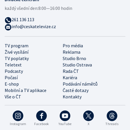
každý všední den:
8:00—16:00 hodin
261 136 113
info@ceskatelevize.cz
TV program
Pro média
Živé vysílání
Reklama
TV poplatky
Studio Brno
Teletext
Studio Ostrava
Podcasty
Rada ČT
Počasí
Kariéra
E-shop
Podávání námětů
Mobilní a TV aplikace
Časté dotazy
Vše o ČT
Kontakty
Instagram
Facebook
YouTube
X
Threads