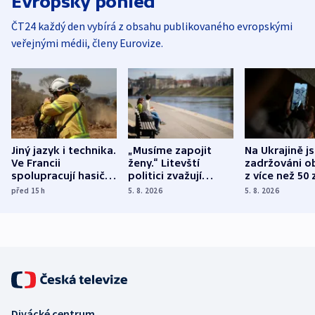
Evropský pohled
ČT24 každý den vybírá z obsahu publikovaného evropskými
veřejnými médii, členy Eurovize.
Jiný jazyk i technika.
„Musíme zapojit
Na Ukrajině j
Ve Francii
ženy.“ Litevští
zadržováni o
spolupracují hasiči z
politici zvažují
z více než 50 
různých zemí
dohodu o
Bojovali na s
před 15
h
5. 8. 2026
5. 8. 2026
demografii
Ruska
Divácké centrum