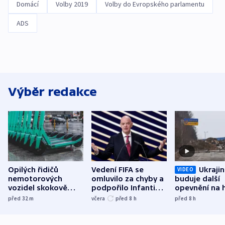
Domácí
Volby 2019
Volby do Evropského parlamentu
ADS
Výběr redakce
Opilých řidičů
Vedení FIFA se
Ukraji
VIDEO
nemotorových
omluvilo za chyby a
buduje další
vozidel skokově
podpořilo Infantina.
opevnění na h
přibylo, nejvíc ve
UEFA trvá na
s Běloruskem
před 32
m
včera
před 8
h
před 8
h
středních Čechách
bojkotu