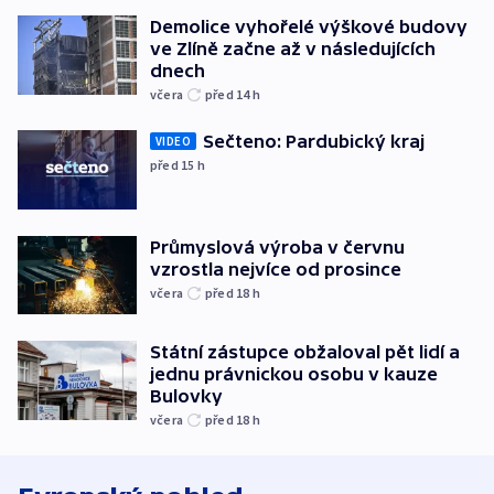
Demolice vyhořelé výškové budovy
ve Zlíně začne až v následujících
dnech
včera
před 14
h
Sečteno: Pardubický kraj
VIDEO
před 15
h
Průmyslová výroba v červnu
vzrostla nejvíce od prosince
včera
před 18
h
Státní zástupce obžaloval pět lidí a
jednu právnickou osobu v kauze
Bulovky
včera
před 18
h