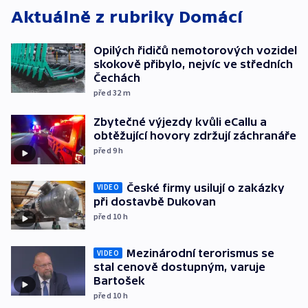
Aktuálně z rubriky
Domácí
Opilých řidičů nemotorových vozidel
skokově přibylo, nejvíc ve středních
Čechách
před 32
m
Zbytečné výjezdy kvůli eCallu a
obtěžující hovory zdržují záchranáře
před 9
h
České firmy usilují o zakázky
VIDEO
při dostavbě Dukovan
před 10
h
Mezinárodní terorismus se
VIDEO
stal cenově dostupným, varuje
Bartošek
před 10
h