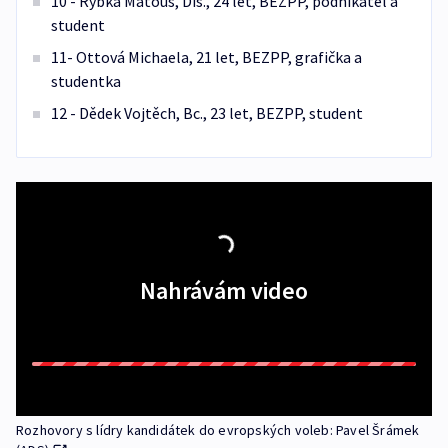
10 - Rybka Matouš, Dis., 24 let, BEZPP, podnikatel a
student
11- Ottová Michaela, 21 let, BEZPP, grafička a
studentka
12 - Dědek Vojtěch, Bc., 23 let, BEZPP, student
Nahrávám video
Rozhovory s lídry kandidátek do evropských voleb: Pavel Šrámek