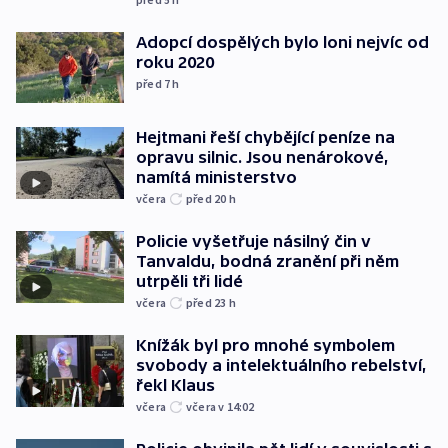
Adopcí dospělých bylo loni nejvíc od
roku 2020
před 7
h
Hejtmani řeší chybějící peníze na
opravu silnic. Jsou nenárokové,
namítá ministerstvo
včera
před 20
h
Policie vyšetřuje násilný čin v
Tanvaldu, bodná zranění při něm
utrpěli tři lidé
včera
před 23
h
Knížák byl pro mnohé symbolem
svobody a intelektuálního rebelství,
řekl Klaus
včera
včera v 14:02