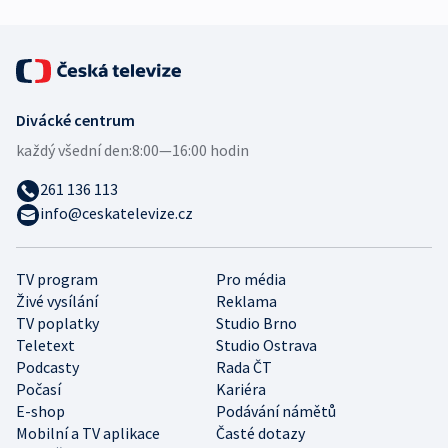
Divácké centrum
každý všední den:
8:00—16:00 hodin
261 136 113
info@ceskatelevize.cz
TV program
Pro média
Živé vysílání
Reklama
TV poplatky
Studio Brno
Teletext
Studio Ostrava
Podcasty
Rada ČT
Počasí
Kariéra
E-shop
Podávání námětů
Mobilní a TV aplikace
Časté dotazy