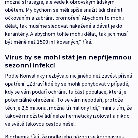
možná strategie, ale vede k obrovským lidským
obětem. My bychom se měli spíše snažit lidi chránit
očkováním a zabránit promoření. Abychom to mohli
dělat, tak musíme sledovat nakažené a dávat je do
karantény. A abychom tohle mohli dělat, tak jich musí
být méně než 1500 infikovaných,“ říká.
Virus by se mohl stát jen nepříjemnou
sezonní infekcí
Podle Konvalinky nezbývalo nic jiného než zavést přísná
opatření. „Zdraví lidé by se mohli pohybovat v případě,
kdy se vám podaří ochránit tu část populace, která je
potenciálně ohrožená. To se vám nepodaří, protože
těch je 2,5 milionu, možná tři miliony lidí,“ míní s tím, že
takové množství lidí nelze hermeticky izolovat a nikdo
ve světě takovou cestou nešel.
Biochemik říká, že podle jeho názoru se koronavirus