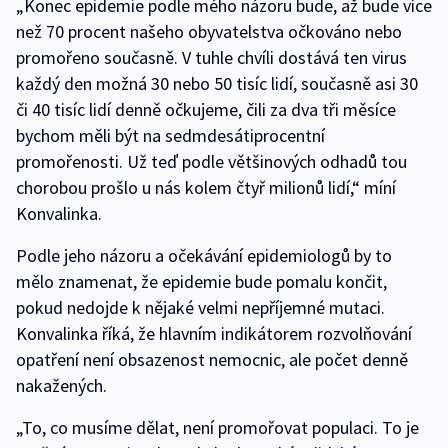
„Konec epidemie podle mého názoru bude, až bude více
než 70 procent našeho obyvatelstva očkováno nebo
promořeno současně. V tuhle chvíli dostává ten virus
každý den možná 30 nebo 50 tisíc lidí, současně asi 30
či 40 tisíc lidí denně očkujeme, čili za dva tři měsíce
bychom měli být na sedmdesátiprocentní
promořenosti. Už teď podle většinových odhadů tou
chorobou prošlo u nás kolem čtyř milionů lidí,“ míní
Konvalinka.
Podle jeho názoru a očekávání epidemiologů by to
mělo znamenat, že epidemie bude pomalu končit,
pokud nedojde k nějaké velmi nepříjemné mutaci.
Konvalinka říká, že hlavním indikátorem rozvolňování
opatření není obsazenost nemocnic, ale počet denně
nakažených.
„To, co musíme dělat, není promořovat populaci. To je