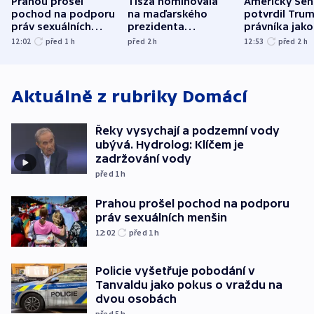
Prahou prošel
Tisza nominovala
Americký Sen
pochod na podporu
na maďarského
potvrdil Tru
práv sexuálních
prezidenta
právníka jako
menšin
bývalého šéfa
ministra
12:02
před 1
h
před 2
h
12:53
před 2
h
nejvyššího soudu
spravedlnost
Aktuálně z rubriky
Domácí
Řeky vysychají a podzemní vody
ubývá. Hydrolog: Klíčem je
zadržování vody
před 1
h
Prahou prošel pochod na podporu
práv sexuálních menšin
12:02
před 1
h
Policie vyšetřuje pobodání v
Tanvaldu jako pokus o vraždu na
dvou osobách
před 5
h