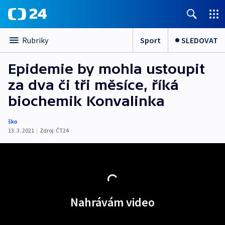
Sport
SLEDOVAT
Rubriky
Epidemie by mohla ustoupit
za dva či tři měsíce, říká
biochemik Konvalinka
ško
13. 3. 2021
|
Zdroj:
ČT24
Nahrávám video