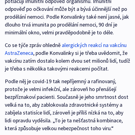
potlačují imunitní odpověď organismu. Imunitní
odpověď po očkování může být a bývá účinnější než po
prodělání nemoci. Podle Konvalinky také není jasné, jak
dlouho trvá imunita po prodělání nemoci, 90 dní je
minimální okno, velmi pravděpodobně je to déle.
Co se týče zpráv ohledně
alergických reakcí na vakcínu
AstraZeneca
, podle Konvalinky si je třeba uvědomit, že
vakcínu zatím dostalo kolem dvou set milionů lidí, tudíž
je třeba s několika takovými reakcemi počítat.
Podle něj je covid-19 tak nepříjemný a rafinovaný,
protože je velmi infekční, ale zároveň ho přenášejí
bezpříznakoví pacienti. Současně je jeho smrtnost dost
velká na to, aby zablokovala zdravotnické systémy a
zabíjela statisíce lidí, zároveň je příliš nízká na to, aby
lidi opravdu vyděsila. „To je ta nešťastná kombinace,
která způsobuje velkou nebezpečnost toho viru.“