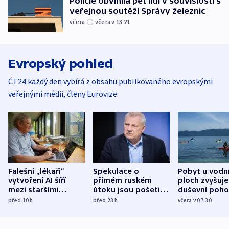
Policie obvinila pět lidí v souvislosti s
veřejnou soutěží Správy železnic
včera
včera v 13:21
Evropský pohled
ČT24 každý den vybírá z obsahu publikovaného evropskými
veřejnými médii, členy Eurovize.
Falešní „lékaři“
Spekulace o
Pobyt u vodn
vytvoření AI šíří
přímém ruském
ploch zvyšuje
mezi staršími
útoku jsou pošetilé,
duševní poho
Poláky nebezpečné
míní estonský
ukázala
před 10
h
před 23
h
včera v 07:30
zdravotní rady
bezpečnostní
mezinárodní 
expert