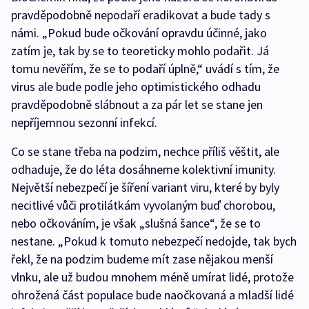
pravděpodobně nepodaří eradikovat a bude tady s
námi. „Pokud bude očkování opravdu účinné, jako
zatím je, tak by se to teoreticky mohlo podařit. Já
tomu nevěřím, že se to podaří úplně,“ uvádí s tím, že
virus ale bude podle jeho optimistického odhadu
pravděpodobně slábnout a za pár let se stane jen
nepříjemnou sezonní infekcí.
Co se stane třeba na podzim, nechce příliš věštit, ale
odhaduje, že do léta dosáhneme kolektivní imunity.
Největší nebezpečí je šíření variant viru, které by byly
necitlivé vůči protilátkám vyvolaným buď chorobou,
nebo očkováním, je však „slušná šance“, že se to
nestane. „Pokud k tomuto nebezpečí nedojde, tak bych
řekl, že na podzim budeme mít zase nějakou menší
vlnku, ale už budou mnohem méně umírat lidé, protože
ohrožená část populace bude naočkovaná a mladší lidé