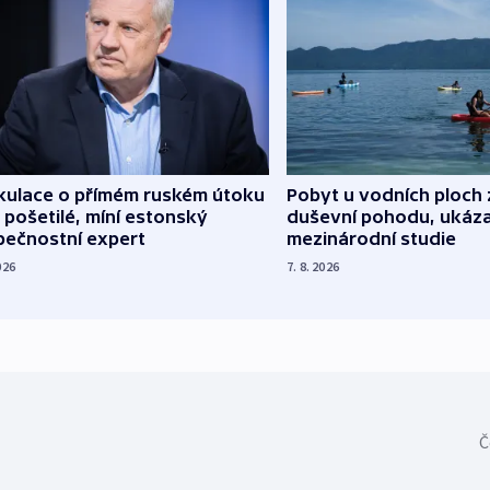
kulace o přímém ruském útoku
Pobyt u vodních ploch 
 pošetilé, míní estonský
duševní pohodu, ukáza
pečnostní expert
mezinárodní studie
026
7. 8. 2026
Č