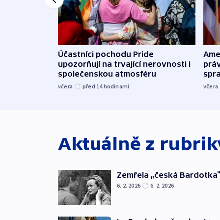
Účastníci pochodu Pride
Ame
upozorňují na trvající nerovnosti i
práv
společenskou atmosféru
spr
včera
před 14
hodinami
včera
Aktuálně z rubri
Zemřela „česká Bardotka“
6. 2. 2026
6. 2. 2026