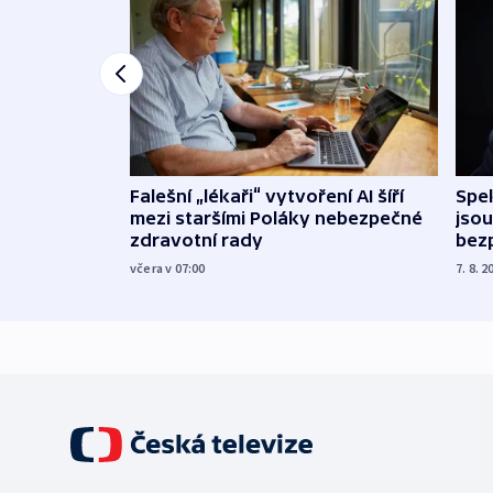
Falešní „lékaři“ vytvoření AI šíří
Spe
mezi staršími Poláky nebezpečné
jsou
zdravotní rady
bez
včera v 07:00
7. 8. 2