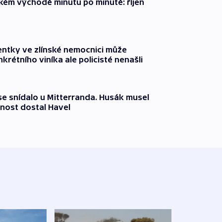
zkém východě minutu po minutě: říjen
entky ve zlínské nemocnici může
krétního viníka ale policisté nenašli
 se snídalo u Mitterranda. Husák musel
nost dostal Havel