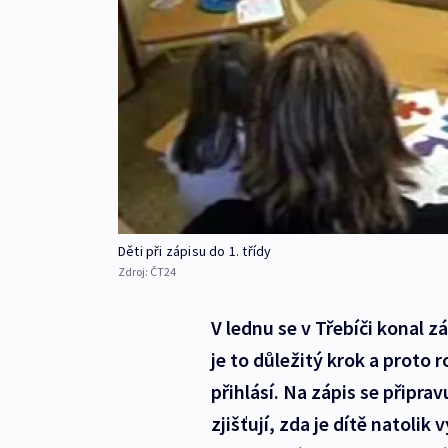
Děti při zápisu do 1. třídy
Zdroj:
ČT24
V lednu se v Třebíči konal zá
je to důležitý krok a proto r
přihlásí. Na zápis se připravu
zjišťují, zda je dítě natolik