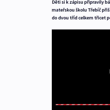
Děti si k zápisu připravily 
mateřskou školu Třebíč přišl
do dvou tříd celkem třicet p