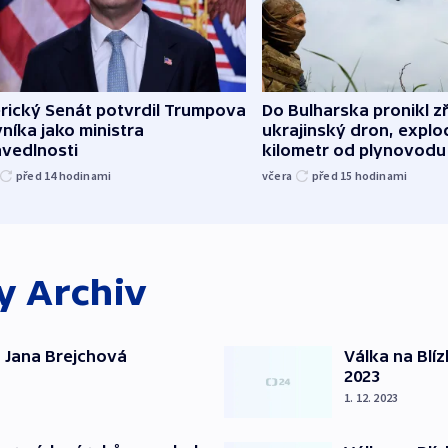
rický Senát potvrdil Trumpova
Do Bulharska pronikl z
níka jako ministra
ukrajinský dron, explo
avedlnosti
kilometr od plynovodu
před 14
hodinami
včera
před 15
hodinami
ky
Archiv
 Jana Brejchová
Válka na Blí
2023
1. 12. 2023