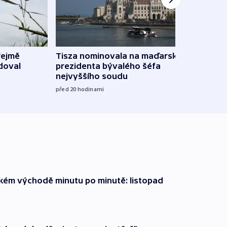
řejmě
Tisza nominovala na maďarského
Ruský
doval
prezidenta bývalého šéfa
čtyři 
nejvyššího soudu
včera
před 20
hodinami
zkém východě minutu po minutě: listopad