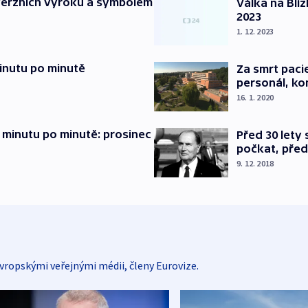
verzních výroků a symbolem
Válka na Blí
2023
1. 12. 2023
inutu po minutě
Za smrt paci
personál, kon
16. 1. 2020
 minutu po minutě: prosinec
Před 30 lety
počkat, před
9. 12. 2018
vropskými veřejnými médii, členy Eurovize.