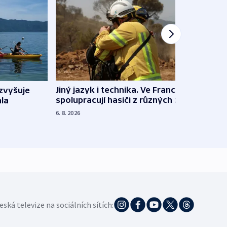
Jiný jazyk i technika. Ve Francii
zvyšuje
„Musí
spolupracují hasiči z různých zemí
la
polit
demo
6. 8. 2026
5. 8. 20
eská televize na sociálních sítích: