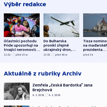
Výběr redakce
Účastníci pochodu
Do Bulharska
Tisza nomino
Pride upozorňují na
pronikl zřejmě
na maďarské
trvající nerovnosti i
ukrajinský dron,
prezidenta
společenskou
explodoval kilometr
bývalého šéf
12:02
před 33
m
13:05
před 46
m
před 3
h
atmosféru
od plynovodu
nejvyššího s
Aktuálně z rubriky
Archiv
Zemřela „česká Bardotka“ Jana
Brejchová
6. 2. 2026
6. 2. 2026