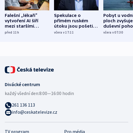
Falešní „lékaři“
Spekulace o
Pobyt u vodn
vytvoření AI šíří
přímém ruském
ploch zvyšuje
mezi staršími
útoku jsou pošetilé,
duševní poho
Poláky nebezpečné
míní estonský
ukázala
před 11
h
včera v 17:11
včera v 07:30
zdravotní rady
bezpečnostní
mezinárodní 
expert
Divácké centrum
každý všední den:
8:00—16:00 hodin
261 136 113
info@ceskatelevize.cz
TV program
Pro média