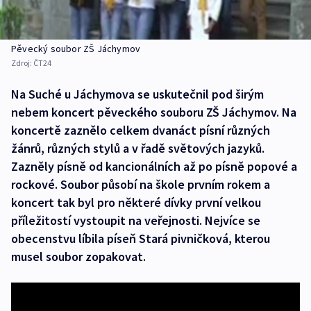
Pěvecký soubor ZŠ Jáchymov
Zdroj:
ČT24
Na Suché u Jáchymova se uskutečnil pod širým
nebem koncert pěveckého souboru ZŠ Jáchymov. Na
koncertě zaznělo celkem dvanáct písní různých
žánrů, různých stylů a v řadě světových jazyků.
Zazněly písně od kancionálních až po písně popové a
rockové. Soubor působí na škole prvním rokem a
koncert tak byl pro některé dívky první velkou
příležitostí vystoupit na veřejnosti. Nejvíce se
obecenstvu líbila píseň Stará pivničková, kterou
musel soubor zopakovat.