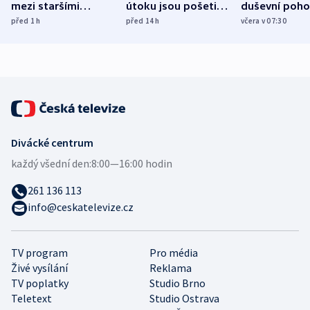
mezi staršími
útoku jsou pošetilé,
duševní poho
Poláky nebezpečné
míní estonský
ukázala
před 1
h
před 14
h
včera v 07:30
zdravotní rady
bezpečnostní
mezinárodní 
expert
Divácké centrum
každý všední den:
8:00—16:00 hodin
261 136 113
info@ceskatelevize.cz
TV program
Pro média
Živé vysílání
Reklama
TV poplatky
Studio Brno
Teletext
Studio Ostrava