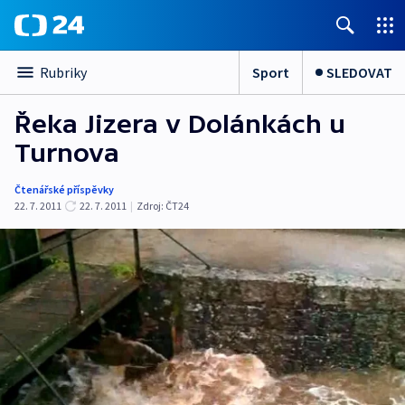
Sport
SLEDOVAT
Rubriky
Řeka Jizera v Dolánkách u
Turnova
Čtenářské příspěvky
22. 7. 2011
22. 7. 2011
|
Zdroj:
ČT24