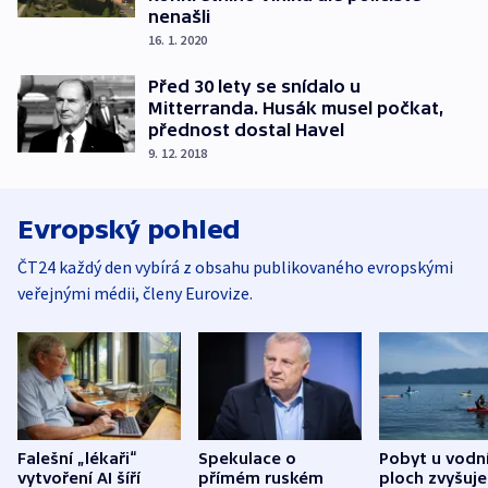
nenašli
16. 1. 2020
Před 30 lety se snídalo u
Mitterranda. Husák musel počkat,
přednost dostal Havel
9. 12. 2018
Evropský pohled
ČT24 každý den vybírá z obsahu publikovaného evropskými
veřejnými médii, členy Eurovize.
Falešní „lékaři“
Spekulace o
Pobyt u vodn
vytvoření AI šíří
přímém ruském
ploch zvyšuje