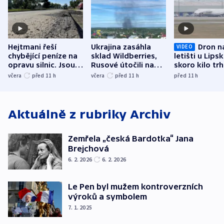
Hejtmani řeší
Ukrajina zasáhla
Dron n
VIDEO
chybějící peníze na
sklad Wildberries,
letišti u Lips
opravu silnic. Jsou
Rusové útočili na
skoro kilo trh
nenárokové, namítá
trh, hasiče či
indicie ukazuj
včera
před 11
h
včera
před 11
h
před 11
h
ministerstvo
stadion
Rusko
Aktuálně z rubriky
Archiv
Zemřela „česká Bardotka“ Jana
Brejchová
6. 2. 2026
6. 2. 2026
Le Pen byl mužem kontroverzních
výroků a symbolem
7. 1. 2025