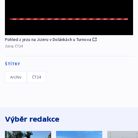
Pohled z jezu na Jizeru v Dolánkách u Turnova
Zdroj:
ČT24
ŠTÍTKY
Archiv
ČT24
Výběr redakce