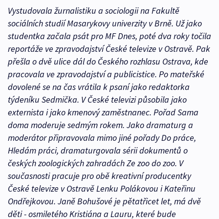
Vystudovala žurnalistiku a sociologii na Fakultě
sociálních studií Masarykovy univerzity v Brně. Už jako
studentka začala psát pro MF Dnes, poté dva roky točila
reportáže ve zpravodajství České televize v Ostravě. Pak
přešla o dvě ulice dál do Českého rozhlasu Ostrava, kde
pracovala ve zpravodajství a publicistice. Po mateřské
dovolené se na čas vrátila k psaní jako redaktorka
týdeníku Sedmička. V České televizi působila jako
externista i jako kmenový zaměstnanec. Pořad Sama
doma moderuje sedmým rokem. Jako dramaturg a
moderátor připravovala mimo jiné pořady Do práce,
Hledám práci, dramaturgovala sérii dokumentů o
českých zoologických zahradách Ze zoo do zoo. V
současnosti pracuje pro obě kreativní producentky
České televize v Ostravě Lenku Polákovou i Kateřinu
Ondřejkovou. Janě Bohušové je pětatřicet let, má dvě
děti - osmiletého Kristiána a Lauru, které bude