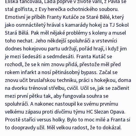
Eliška tancovala, Láďa poprvé v životě vařil, z Pavla se
stal golfista, z Evy herečka ochotnického souboru.
Emotivní je příběh Franty Kutáče ze Staré Bělé, který
jako osmnáctiletý hrával s kamarády hokej za TJ Sokol
Stará Bělá. Pak měl nějaké problémy s koleny a musel
toho nechat. Jeho někdejší spoluhráči a vrstevníci
dodnes hokejovou partu udržují, pořád hrají, i když jim
je mezi šedesáti a sedmdesáti. Franta Kutáč se
rozhodl, že se k nim znovu přidá, přestože měl před
rokem infarkt a nosí pětinásobný bypass. Začal se
znovu učit bruslařskou techniku, práci s hokejkou, doma
na dvorku trénoval střelbu, cvičil. Učil se, jak se začlenit
mezi první pětku tak, aby fungovala souhra se
spoluhráči. A nakonec nastoupil ke svému prvnímu
velkému zápasu proti dívčímu týmu HC Slezan Opava.
Prostě staříci versus holky. Bylo to moc milé a Franta si
to doopravdy užil. Měl velkou radost, že to dokázal.