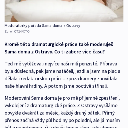
Moderátorky pořadu Sama doma z Ostravy
Zdroj:
ČT24/ČTO
Kromě této dramaturgické práce také moderuješ
Sama doma z Ostravy. Co ti zabere více času?
Teď mě vytěžovali nejvíce naši milí penzisté. Příprava
byla důsledná, pak jsme natáčeli, jezdila jsem na plac a
dělala i redaktorskou práci – zpoza kamery zpovídala
naše hlavní hrdiny. A potom jsme poctivě stříhali.
Moderování Sama doma je pro mě příjemné zpestření,
vykolejení z dramaturgické práce. Z Ostravy vysíláme
obvykle dvakrát za měsíc, každý druhý pátek. Přímý
přenos začíná vždy půl hodiny po poledni, ale já musím
být v pohotovosti už v devět hodin ráno, kdy jdeme s