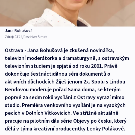
Jana Bohušová
Zdroj:
ČT24/Rostislav Šimek
Ostrava - Jana Bohušová je zkušená novinářka,
televizní moderátorka a dramaturgyně, s ostravským
televizním studiem je spjatá od roku 2001. Právě
dokončuje šestnáctidílnou sérii dokumentů o
aktivních důchodcích Žiješ jenom 2x. Spolu s Lindou
Bendovou moderuje pořad Sama doma, se kterým
poprvé za sedm roků vysílání z Ostravy vyrazí mimo
studio. Premiéra venkovního vysílání je na vysokých
pecích v Dolních Vítkovicích. Ve střižně aktuálně
pracuje na pilotním dílu série Objevy po česku, který
dělá v týmu kreativní producentky Lenky Polákové.