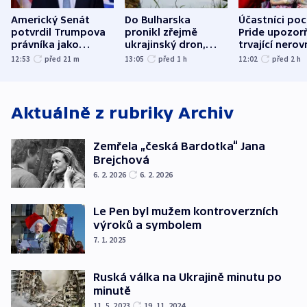
Americký Senát
Do Bulharska
Účastníci po
potvrdil Trumpova
pronikl zřejmě
Pride upozorň
právníka jako
ukrajinský dron,
trvající nerov
ministra
explodoval kilometr
společensko
12:53
před 21
m
13:05
před 1
h
12:02
před 2
h
spravedlnosti
od plynovodu
atmosféru
Aktuálně z rubriky
Archiv
Zemřela „česká Bardotka“ Jana
Brejchová
6. 2. 2026
6. 2. 2026
Le Pen byl mužem kontroverzních
výroků a symbolem
7. 1. 2025
Ruská válka na Ukrajině minutu po
minutě
11. 5. 2023
19. 11. 2024