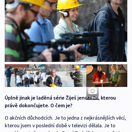
Úplně jinak je laděná série Žiješ jenom 2x, kterou
+ 3 další
právě dokončujete. O čem je?
O akčních důchodcích. Je to jedna z nejkrásnějších věcí,
kterou jsem v poslední době v televizi dělala. Je to