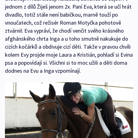
jednom z dílů Žiješ jenom 2x. Paní Eva, která se učí hrát
divadlo, totiž stále není babičkou, marně touží po
vnoučatech, což režisér Roman Motyčka pohotově
ztvárnil: Eva vypráví, že chodí venčit svého krásného
afghánského chrta Inga a u toho smutně nakukuje do
cizích kočárků a obdivuje cizí děti. Takže v pravou chvíli
kolem Evy projde moje Laura a Kristián, pohladí si Evina
psa a popovídají si. Všichni si to moc užili a děti doma
dodnes na Evu a Inga vzpomínají.