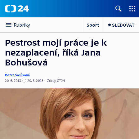
Sport
SLEDOVAT
Rubriky
Pestrost mojí práce je k
nezaplacení, říká Jana
Bohušová
Petra Sasínová
20. 6. 2013
20. 6. 2013
|
Zdroj:
ČT24