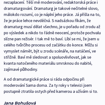
nezaplacení. Těší mě moderování, redaktorská práce i
dramaturgování. Dramaturg je takové nečitelné slovo,
málokdo rozumí, co je náplní jeho práce. Já přišla na to,
že je práce lehce nevděčná. S nadsázkou říkám, že
dramaturg musí dělat všechno, je u pořadu od zrodu až
po výsledek a nikdo to řádně neocení, protože pochvalu
slízne pan režisér. I tak mě to baví. Líbí se mi, že jsem u
celého tvůrčího procesu od začátku do konce. Můžu si
vymyslet námět, být u zrodu scénáře, na natáčení, ve
střižně. Baví mě sledovat a spoluovlivňovat, jak se
kvanta natočeného materiálu smrsknou do nabité,
zajímavé půlhodiny.
A od dramaturgické práce si ráda odpočinu při
moderování Sama doma. Za ty roky v televizi jsem
postupně ztratila ostych před kamerou a užívám si to.
Jana Bohušová