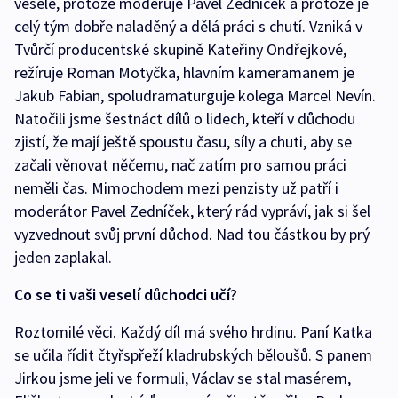
veselé, protože moderuje Pavel Zedníček a protože je
celý tým dobře naladěný a dělá práci s chutí. Vzniká v
Tvůrčí producentské skupině Kateřiny Ondřejkové,
režíruje Roman Motyčka, hlavním kameramanem je
Jakub Fabian, spoludramaturguje kolega Marcel Nevín.
Natočili jsme šestnáct dílů o lidech, kteří v důchodu
zjistí, že mají ještě spoustu času, síly a chuti, aby se
začali věnovat něčemu, nač zatím pro samou práci
neměli čas. Mimochodem mezi penzisty už patří i
moderátor Pavel Zedníček, který rád vypráví, jak si šel
vyzvednout svůj první důchod. Nad tou částkou by prý
jeden zaplakal.
Co se ti vaši veselí důchodci učí?
Roztomilé věci. Každý díl má svého hrdinu. Paní Katka
se učila řídit čtyřspřeží kladrubských běloušů. S panem
Jirkou jsme jeli ve formuli, Václav se stal masérem,