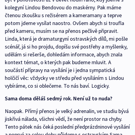
kolegyní Lindou Bendovou do maskérny. Pak máme
čtenou zkoušku s režisérem a kameramany a teprve
potom jdeme vysílat naostro. Ovšem abych si troufla
před kameru, musím se na přenos pečlivě připravit.
Linda, která je dramaturgyní ostravských dílů, mi pošle
scénář, já si ho projdu, dopíšu své postřehy a myšlenky,
udělám si rešerše, dohledám informace, abych znala
kontext témat, o kterých pak budeme mluvit. A
součástí přípravy na vysílání je i jedna sympatická
holčičí věc: vždycky ve středu před vysíláním s Lindou
vybíráme, co si oblečeme. To nás baví. Logicky.
Sama doma děláš sedmý rok. Není už to nuda?
Naopak. Přímý přenos je velký adrenalin, ve studiu bývá
jiskřivá nálada, všichni vědí, že není prostor na chyby.
Tento pátek nás čeká poslední předprázdninové vysílání
a poprvé za celou dobu půjdeme s ostravským Sama