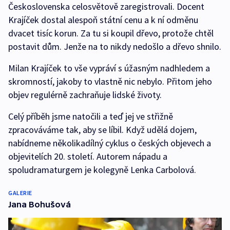
Československa celosvětově zaregistrovali. Docent
Krajíček dostal alespoň státní cenu a k ní odměnu
dvacet tisíc korun. Za tu si koupil dřevo, protože chtěl
postavit dům. Jenže na to nikdy nedošlo a dřevo shnilo.
Milan Krajíček to vše vypráví s úžasným nadhledem a
skromností, jakoby to vlastně nic nebylo. Přitom jeho
objev regulérně zachraňuje lidské životy.
Celý příběh jsme natočili a teď jej ve střižně
zpracováváme tak, aby se líbil. Když udělá dojem,
nabídneme několikadílný cyklus o českých objevech a
objevitelích 20. století. Autorem nápadu a
spoludramaturgem je kolegyně Lenka Carbolová.
GALERIE
Jana Bohušová