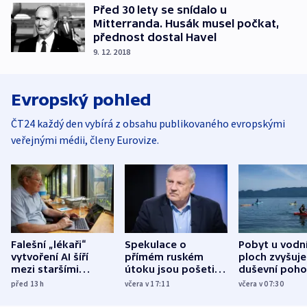
Před 30 lety se snídalo u
Mitterranda. Husák musel počkat,
přednost dostal Havel
9. 12. 2018
Evropský pohled
ČT24 každý den vybírá z obsahu publikovaného evropskými
veřejnými médii, členy Eurovize.
Falešní „lékaři“
Spekulace o
Pobyt u vodn
vytvoření AI šíří
přímém ruském
ploch zvyšuje
mezi staršími
útoku jsou pošetilé,
duševní poho
Poláky nebezpečné
míní estonský
ukázala
před 13
h
včera v 17:11
včera v 07:30
zdravotní rady
bezpečnostní
mezinárodní 
expert