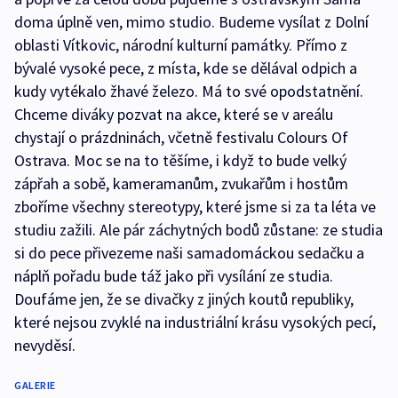
doma úplně ven, mimo studio. Budeme vysílat z Dolní
oblasti Vítkovic, národní kulturní památky. Přímo z
bývalé vysoké pece, z místa, kde se dělával odpich a
kudy vytékalo žhavé železo. Má to své opodstatnění.
Chceme diváky pozvat na akce, které se v areálu
chystají o prázdninách, včetně festivalu Colours Of
Ostrava. Moc se na to těšíme, i když to bude velký
zápřah a sobě, kameramanům, zvukařům i hostům
zboříme všechny stereotypy, které jsme si za ta léta ve
studiu zažili. Ale pár záchytných bodů zůstane: ze studia
si do pece přivezeme naši samadomáckou sedačku a
náplň pořadu bude táž jako při vysílání ze studia.
Doufáme jen, že se divačky z jiných koutů republiky,
které nejsou zvyklé na industriální krásu vysokých pecí,
nevyděsí.
GALERIE