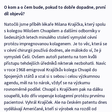
O kom a o čem bude, pokud to dobře dopadne, první
díl objevů?
Natočili jsme příběh lékaře Milana Krajíčka, který spolu
s kolegou Milošem Chvapilem a dalšími odborníky v
šedesátých letech minulého století vymyslel cévní
protézu impregnovanou kolagenem. Je to věc, která se
v cévní chirurgii používá dodnes, ale málokdo ví, že ji
vymysleli Češi. Ovšem autoři patentu na tom kvůli
přístupu tehdejších úředníků nikterak nezbohatli. Navíc
v roce 1968 emigroval Krajíčkův kolega Chvapil do
Spojených států a vzal si s sebou i celou výzkumnou
agendu, měl na to nárok, vždyť se na výzkumu
rovnoměrně podílel. Chvapil s Krajíčkem pak na dálku
soupeřili, kdo dřív voperuje kolagenní protézu prvnímu
pacientovi. Vyhrál Krajíček. Ale na českém patentu dnes
vydělávají Američané, kteří si výrobek na rozdíl od