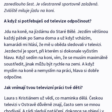
zanedlouho šest. Je všestranně sportovně založená.
Zvláště miluje jízdu na koni.
A když si potřebuješ od televize odpočinout?
Jdu na koně, na jízdárnu do Staré Bělé. Jezdím většinou
každý pátek po Sama doma a už když vcházím,
kamarádi mi hlásí, že mě u oběda sledovali v televizi.
Jezdectví je sport, při kterém si dokonale vyčistím
hlavu. Když sedím na koni, vím, že se musím maximálně
soustředit, jinak můžu být rychle na zemi. A když
myslím na koně a nemyslím na práci, hlava si dobře
odpočine.
Jak vnímají tvou televizní práci tvé děti?
Laura s Kristiánem už vědí, co maminka dělá. Českou
televizi v Ostravě důvěrně znají, často sem se mnou
chodívají. A rádi sledují natáčení, dokonce se objeví i v