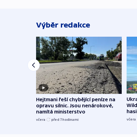
Výběr redakce
Ukra
Hejtmani řeší chybějící peníze na
Wild
opravu silnic. Jsou nenárokové,
hasi
namítá ministerstvo
včera
včera
před 7
hodinami