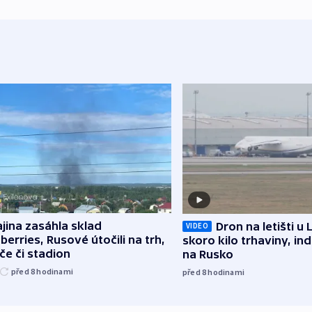
jina zasáhla sklad
Dron na letišti u 
VIDEO
berries, Rusové útočili na trh,
skoro kilo trhaviny, ind
če či stadion
na Rusko
před 8
hodinami
před 8
hodinami