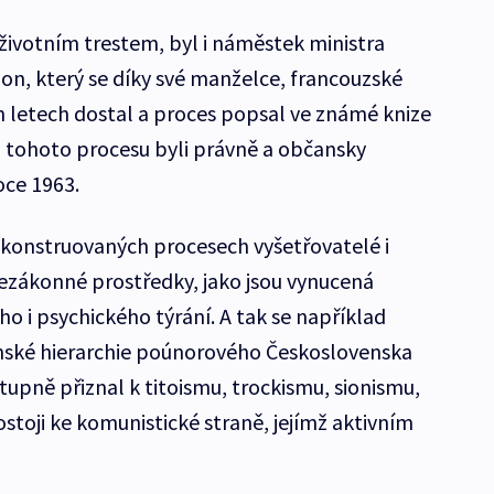
doživotním trestem, byl i náměstek ministra
don, který se díky své manželce, francouzské
h letech dostal a proces popsal ve známé knize
z tohoto procesu byli právně a občansky
roce 1963.
ykonstruovaných procesech vyšetřovatelé i
ezákonné prostředky, jako jsou vynucená
ho i psychického týrání. A tak se například
ské hierarchie poúnorového Československa
upně přiznal k titoismu, trockismu, sionismu,
stoji ke komunistické straně, jejímž aktivním