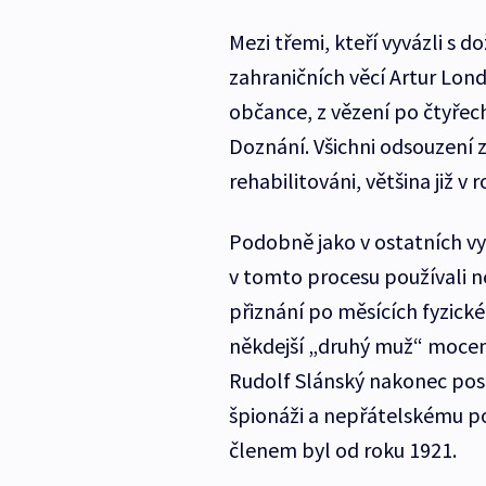
Mezi třemi, kteří vyvázli s 
zahraničních věcí Artur Lon
občance, z vězení po čtyřec
Doznání. Všichni odsouzení 
rehabilitováni, většina již v 
Podobně jako v ostatních v
v tomto procesu používali n
přiznání po měsících fyzické
někdejší „druhý muž“ mocen
Rudolf Slánský nakonec post
špionáži a nepřátelskému po
členem byl od roku 1921.