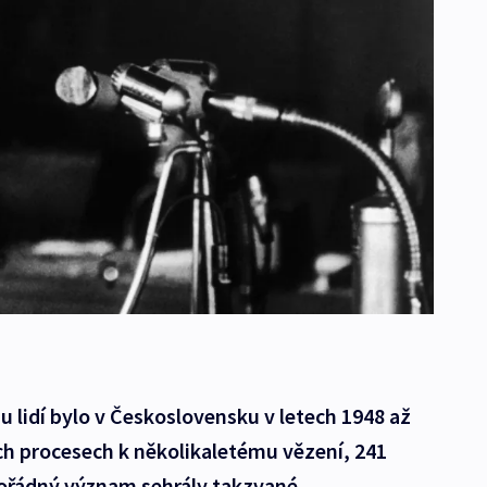
nu lidí bylo v Československu v letech 1948 až
ch procesech k několikaletému vězení, 241
ořádný význam sehrály takzvané