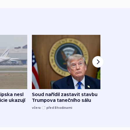
Lipska nesl
Soud nařídil zastavit stavbu
Žido
icie ukazují
Trumpova tanečního sálu
břehu
kriti
včera
před 8
hodinami
před 8