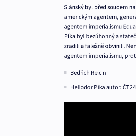
Slánský byl před soudem nap
americkým agentem, generál
agentem imperialismu Eduar
Píka byl bezúhonný a stateč
zradili a falešně obvinili. N
agentem imperialismu, proto
Bedřich Reicin
Heliodor Píka autor: ČT24