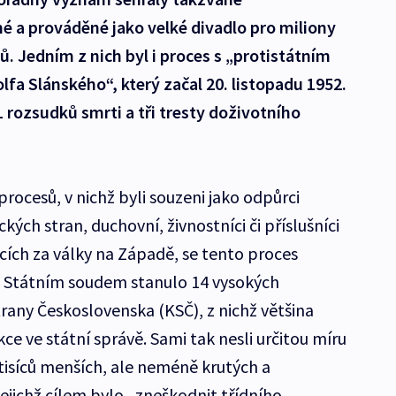
é a prováděné jako velké divadlo pro miliony
ů. Jedním z nich byl i proces s „protistátním
a Slánského“, který začal 20. listopadu 1952.
1 rozsudků smrti a tři tresty doživotního
rocesů, v nichž byli souzeni jako odpůrci
ých stran, duchovní, živnostníci či příslušníci
cích za války na Západě, se tento proces
d Státním soudem stanulo 14 vysokých
rany Československa (KSČ), z nichž většina
ce ve státní správě. Sami tak nesli určitou míru
isíců menších, ale neméně krutých a
ejichž cílem bylo „zneškodnit třídního