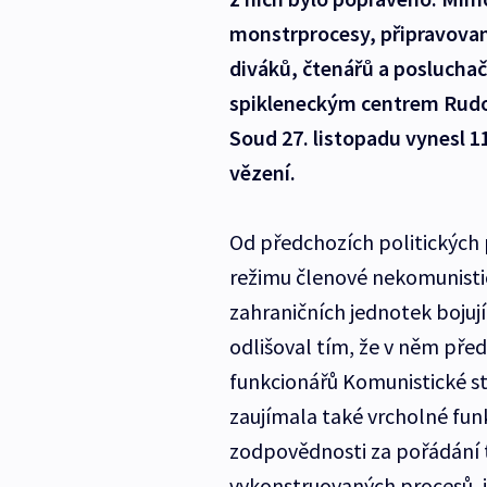
monstrprocesy, připravovan
diváků, čtenářů a posluchač
spikleneckým centrem Rudolf
Soud 27. listopadu vynesl 1
vězení.
Od předchozích politických p
režimu členové nekomunistick
zahraničních jednotek bojují
odlišoval tím, že v něm pře
funkcionářů Komunistické st
zaujímala také vrcholné funk
zodpovědnosti za pořádání t
vykonstruovaných procesů, j