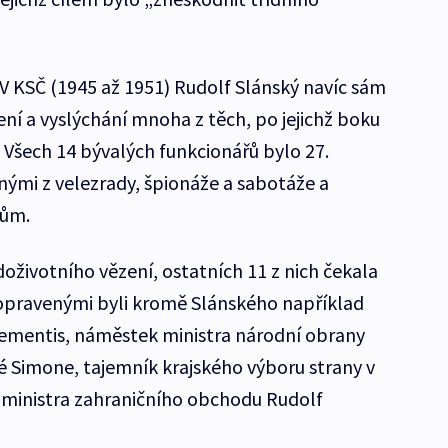
V KSČ (1945 až 1951) Rudolf Slánský navíc sám
ní a vyslýchání mnoha z těch, po jejichž boku
 Všech 14 bývalých funkcionářů bylo 27.
nými z velezrady, špionáže a sabotáže a
tům.
l doživotního vězení, ostatních 11 z nich čekala
popravenými byli kromě Slánského například
Clementis, náměstek ministra národní obrany
ré Simone, tajemník krajského výboru strany v
 ministra zahraničního obchodu Rudolf