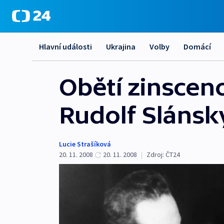
Hlavní události
Ukrajina
Volby
Domácí
Obětí zinsceno
Rudolf Slánsk
Lucie Strašíková
20. 11. 2008
20. 11. 2008
|
Zdroj:
ČT24