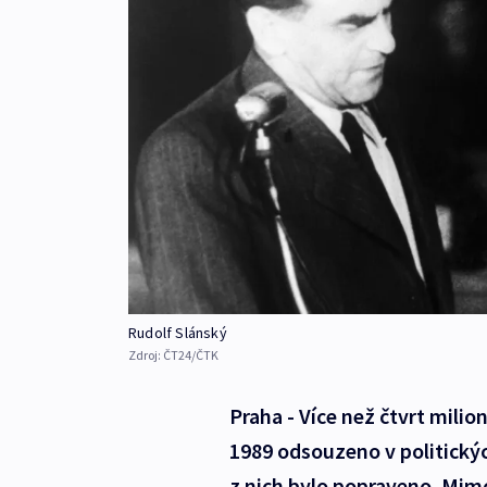
Rudolf Slánský
Zdroj:
ČT24/ČTK
Praha - Více než čtvrt milio
1989 odsouzeno v politický
z nich bylo popraveno. Mim