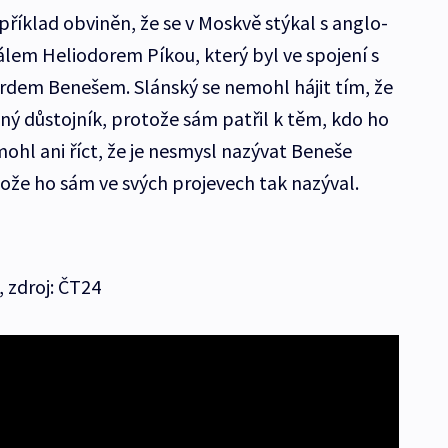
říklad obviněn, že se v Moskvě stýkal s anglo-
em Heliodorem Píkou, který byl ve spojení s
dem Benešem. Slánský se nemohl hájit tím, že
ný důstojník, protože sám patřil k těm, kdo ho
emohl ani říct, že je nesmysl nazývat Beneše
že ho sám ve svých projevech tak nazýval.
, zdroj: ČT24