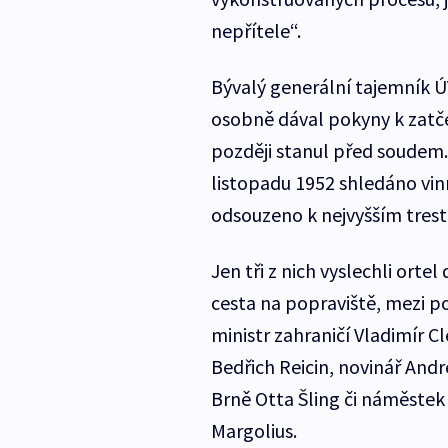
nepřítele“.
Bývalý generální tajemník Ú
osobně dával pokyny k zatče
později stanul před soudem.
listopadu 1952 shledáno vin
odsouzeno k nejvyšším tres
Jen tři z nich vyslechli orte
cesta na popraviště, mezi 
ministr zahraničí Vladimír 
Bedřich Reicin, novinář And
Brně Otta Šling či náměstek
Margolius.