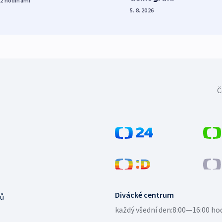
22
hodinami
5. 8. 2026
Č
Divácké centrum
ů
každý všední den:
8:00—16:00 ho