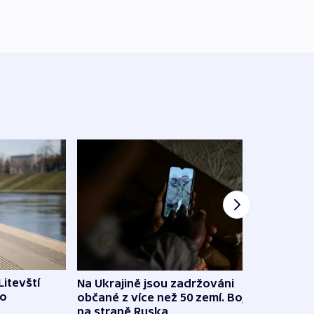
Litevští
Na Ukrajině jsou zadržováni
Španě
 o
občané z více než 50 zemí. Bojovali
dosta
na straně Ruska