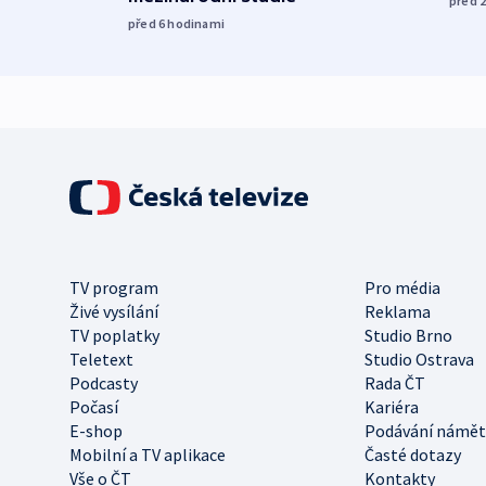
před 
před 6
hodinami
TV program
Pro média
Živé vysílání
Reklama
TV poplatky
Studio Brno
Teletext
Studio Ostrava
Podcasty
Rada ČT
Počasí
Kariéra
E-shop
Podávání námět
Mobilní a TV aplikace
Časté dotazy
Vše o ČT
Kontakty