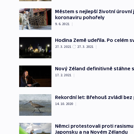
Městem s nejlepší životní úrovní
koronaviru pohořely
9. 6. 2021
|
Hodina Země udeřila. Po celém s
27. 3. 2021
27. 3. 2021
|
Nový Zéland definitivně stáhne 
17. 2. 2021
|
Rekordní let: Břehouš zvládl bez
14. 10. 2020
|
Němci protestovali proti rasismu
Japonsku a na Novém Zélandu