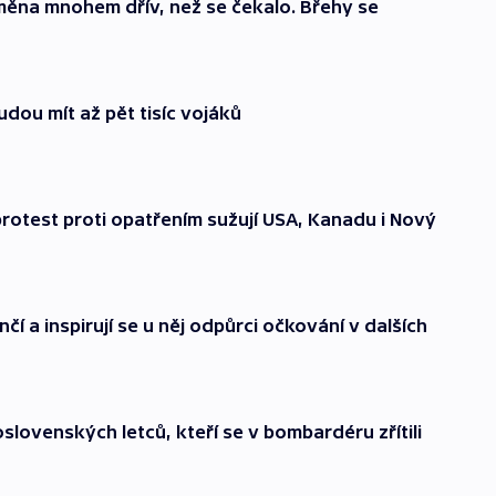
měna mnohem dřív, než se čekalo. Břehy se
Budou mít až pět tisíc vojáků
rotest proti opatřením sužují USA, Kanadu i Nový
í a inspirují se u něj odpůrci očkování v dalších
lovenských letců, kteří se v bombardéru zřítili