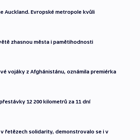
 je Auckland. Evropské metropole kvůli
větě zhasnou města i pamětihodnosti
své vojáky z Afghánistánu, oznámila premiérka
 přestávky 12 200 kilometrů za 11 dní
 v řetězech solidarity, demonstrovalo se i v