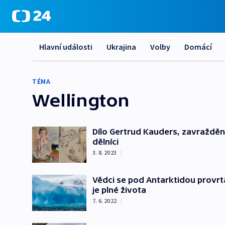
Hlavní události
Ukrajina
Volby
Domácí
TÉMA
Wellington
Dílo Gertrud Kauders, zavražděné 
dělníci
3. 8. 2023
|
Vědci se pod Antarktidou provrt
je plné života
7. 6. 2022
|