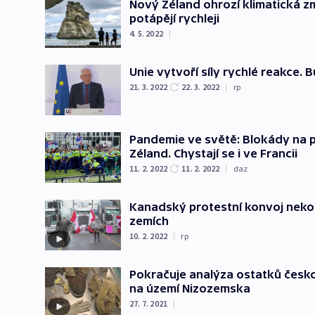
Nový Zéland ohrozí klimatická z
potápějí rychleji
4. 5. 2022
|
Unie vytvoří síly rychlé reakce. 
21. 3. 2022
22. 3. 2022
|
rp
Pandemie ve světě: Blokády na p
Zéland. Chystají se i ve Francii
11. 2. 2022
11. 2. 2022
|
daz
Kanadský protestní konvoj nekonč
zemích
10. 2. 2022
|
rp
Pokračuje analýza ostatků českos
na území Nizozemska
27. 7. 2021
|