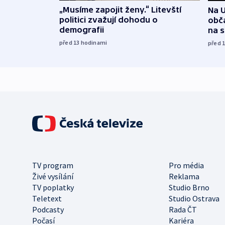
„Musíme zapojit ženy.“ Litevští
Na U
politici zvažují dohodu o
obča
demografii
na 
před 13
hodinami
před 
TV program
Pro média
Živé vysílání
Reklama
TV poplatky
Studio Brno
Teletext
Studio Ostrava
Podcasty
Rada ČT
Počasí
Kariéra