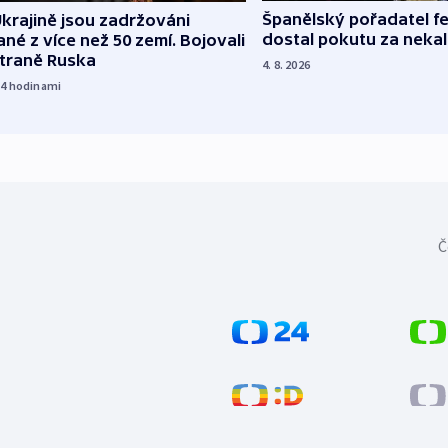
Španělský pořadatel fe
krajině jsou zadržováni
dostal pokutu za nekal
né z více než 50 zemí. Bojovali
straně Ruska
4. 8. 2026
14
hodinami
Č