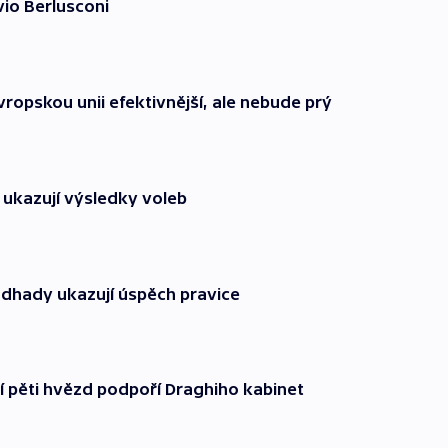
vio Berlusconi
vropskou unii efektivnější, ale nebude prý
 ukazují výsledky voleb
 odhady ukazují úspěch pravice
tí pěti hvězd podpoří Draghiho kabinet