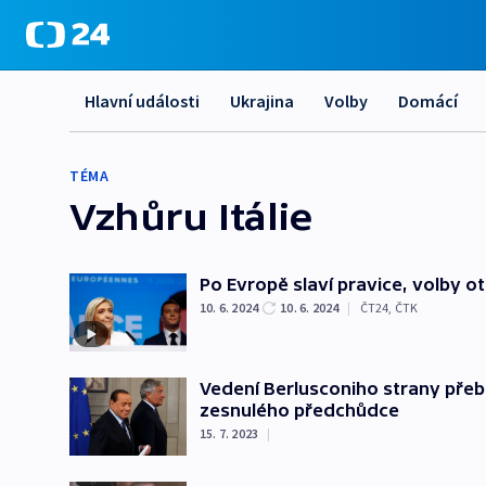
Hlavní události
Ukrajina
Volby
Domácí
TÉMA
Vzhůru Itálie
Po Evropě slaví pravice, volby otř
10. 6. 2024
10. 6. 2024
|
ČT24
,
ČTK
Vedení Berlusconiho strany přebí
zesnulého předchůdce
15. 7. 2023
|