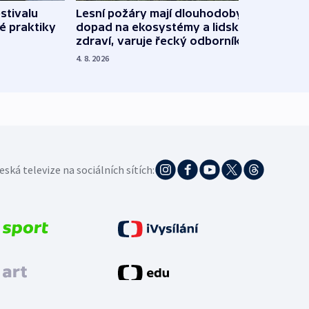
stivalu
Lesní požáry mají dlouhodobý
Ukraj
é praktiky
dopad na ekosystémy a lidské
Franc
zdraví, varuje řecký odborník
požá
4. 8. 2026
3. 8. 20
eská televize na sociálních sítích: