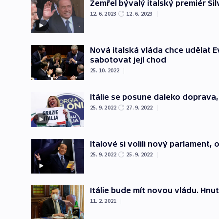
Zemřel bývalý italský premiér Sil
12. 6. 2023
12. 6. 2023
|
Nová italská vláda chce udělat E
sabotovat její chod
25. 10. 2022
|
Itálie se posune daleko doprava,
25. 9. 2022
27. 9. 2022
|
Italové si volili nový parlament,
25. 9. 2022
25. 9. 2022
|
Itálie bude mít novou vládu. Hnu
11. 2. 2021
|