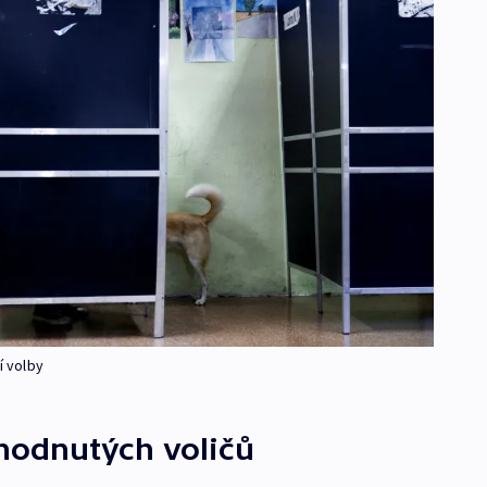
í volby
hodnutých voličů