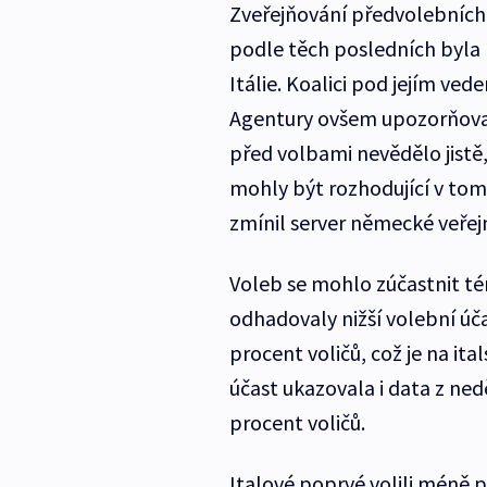
Zveřejňování předvolebních
podle těch posledních byla m
Itálie. Koalici pod jejím ve
Agentury ovšem upozorňovaly,
před volbami nevědělo jistě,
mohly být rozhodující v tom,
zmínil server německé veřej
Voleb se mohlo zúčastnit té
odhadovaly nižší volební úča
procent voličů, což je na it
účast ukazovala i data z ne
procent voličů.
Italové poprvé volili méně 