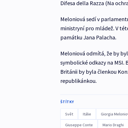
Difesa della Razza (Na ochra
Meloniová sedí v parlamentu
ministryní pro mládež. V této
památku Jana Palacha.
Meloniová odmítá, že by byla
symbolické odkazy na MSI. B
Británii by byla členkou Kon
republikánkou.
ŠTÍTKY
Svět
Itálie
Giorgia Melonio
Giuseppe Conte
Mario Draghi