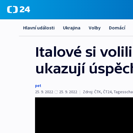
Hlavní události
Ukrajina
Volby
Domácí
Italové si vol
ukazují úspěc
pet
25. 9. 2022
25. 9. 2022
|
Zdroj:
ČTK
,
ČT24
,
Tagesscha