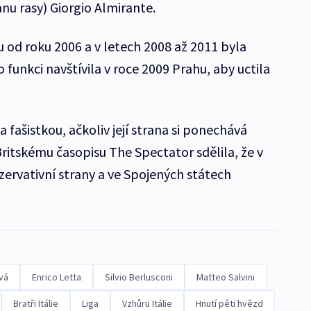
nu rasy) Giorgio Almirante.
 od roku 2006 a v letech 2008 až 2011 byla
 funkci navštívila v roce 2009 Prahu, aby uctila
 fašistkou, ačkoliv její strana si ponechává
ritskému časopisu The Spectator sdělila, že v
zervativní strany a ve Spojených státech
vá
Enrico Letta
Silvio Berlusconi
Matteo Salvini
Bratři Itálie
Liga
Vzhůru Itálie
Hnutí pěti hvězd