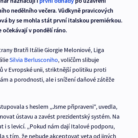
nář naznačují i
první odhady
po uzavření
ního nedělního večera. Vůdkyně pravicových
ová by se mohla stát první italskou premiérkou.
 očekávají v pondělí ráno.
trany Bratři Itálie Giorgie Meloniové, Liga
álie
Silvia Berlusconiho
, voličům slibuje
v Evropské unii, striktnější politiku proti
ám a porodnosti, ale i snížení daňové zátěže
stupovala s heslem „Jsme připraveni“, uvedla,
movat ústavu a zavést prezidentský systém. Na
i s levicí. „Pokud nám dají Italové podporu,
la s tím, že nebude akceptovat veta od jiných