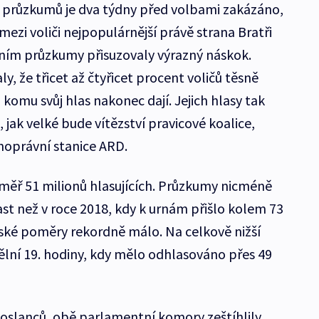
 průzkumů je dva týdny před volbami zakázáno,
ezi voliči nejpopulárnější právě strana Bratři
dením průzkumy přisuzovaly výrazný náskok.
 že třicet až čtyřicet procent voličů těsně
 komu svůj hlas nakonec dají. Jejich hlasy tak
 jak velké bude vítězství pravicové koalice,
noprávní stanice ARD.
měř 51 milionů hlasujících. Průzkumy nicméně
st než v roce 2018, kdy k urnám přišlo kolem 73
alské poměry rekordně málo. Na celkově nižší
dělní 19. hodiny, kdy mělo odhlasováno přes 49
poslanců, obě parlamentní komory zeštíhlily