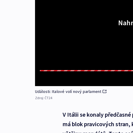
Nahr
Události: Italové volí nový parlament
Zdroj:
ČT24
V Itálii se konaly předčasné
má blok pravicových stran, 