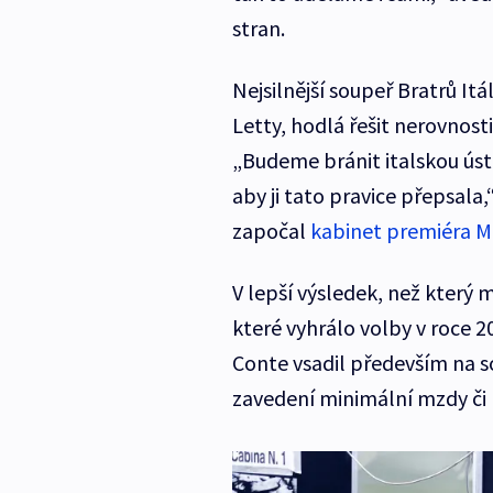
stran.
Nejsilnější soupeř Bratrů It
Letty, hodlá řešit nerovnosti
„Budeme bránit italskou ústa
aby ji tato pravice přepsala,
započal
kabinet premiéra M
V lepší výsledek, než který 
které vyhrálo volby v roce 
Conte vsadil především na so
zavedení minimální mzdy či 