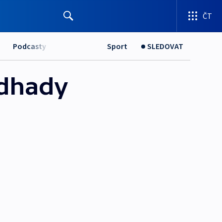
ČT
Podcasty
Sport
SLEDOVAT
odhady