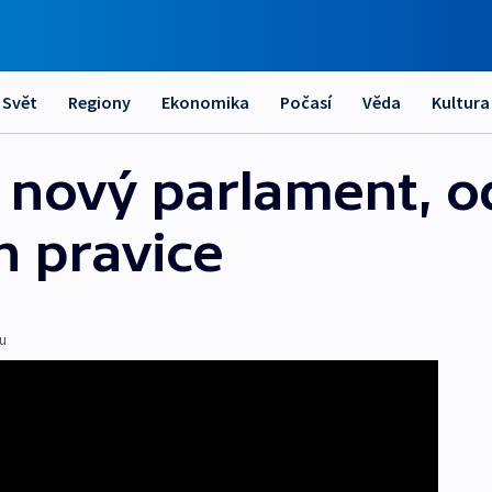
Svět
Regiony
Ekonomika
Počasí
Věda
Kultura
ili nový parlament, 
h pravice
u