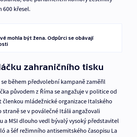
m 600 křesel.
rvé mohla být žena. Odpůrci se obávají
osti
áčku zahraničního tisku
u se během předvolební kampaně zaměřil
ička původem z Říma se angažuje v politice od
ýt členkou mládežnické organizace Italského
o straně se v poválečné Itálii angažovali
mu a MSI dlouho vedl bývalý vysoký představitel
ó a šéf režimního antisemitského časopisu La