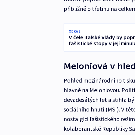
přibližně o třetinu na celke
ODKAZ
V čele italské vlády by pop
fašistické stopy v její minul
Meloniová v hled
Pohled mezinárodního tisk
hlavně na Meloniovou. Polit
devadesátých let a stihla b
sociálního hnutí (MSI). V tét
nostalgici fašistického reži
kolaborantské Republiky Sal