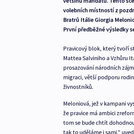
většinu mandátů. Tento scé
volebních místností z pozd
Bratrů Itálie Giorgia Meloni
První předběžné výsledky se
Pravicový blok, který tvoří s
Mattea Salviniho a Vzhůru It
prosazování národních zájmů 
migraci, větší podporu rodin
živnostníků.
Meloniová, jež v kampani vy
že pravice má ambici zrefor
tom se bude chtít dohodnout 
tak to uděláme i sami,“ uved