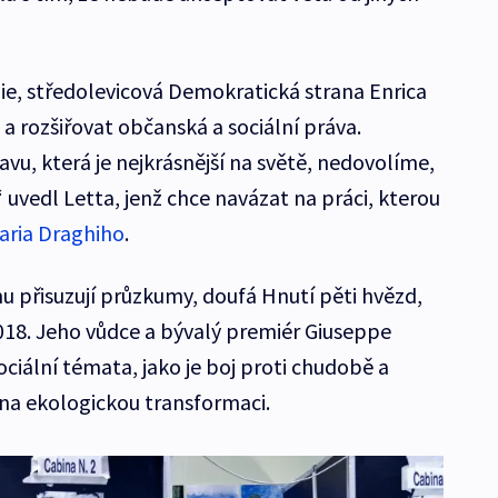
álie, středolevicová Demokratická strana Enrica
 a rozšiřovat občanská a sociální práva.
vu, která je nejkrásnější na světě, nedovolíme,
“ uvedl Letta, jenž chce navázat na práci, kterou
aria Draghiho
.
mu přisuzují průzkumy, doufá Hnutí pěti hvězd,
2018. Jeho vůdce a bývalý premiér Giuseppe
ciální témata, jako je boj proti chudobě a
na ekologickou transformaci.