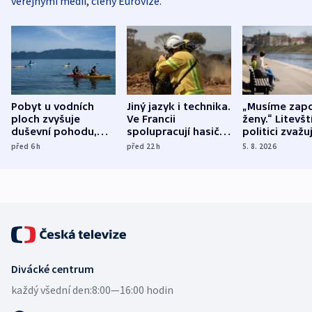
veřejnými médii, členy Eurovize.
Pobyt u vodních
Jiný jazyk i technika.
„Musíme zapo
ploch zvyšuje
Ve Francii
ženy.“ Litevšt
duševní pohodu,
spolupracují hasiči z
politici zvažuj
ukázala
různých zemí
dohodu o
před 6
h
před 22
h
5. 8. 2026
mezinárodní studie
demografii
Divácké centrum
každý všední den:
8:00—16:00 hodin