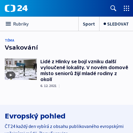
Sport
SLEDOVAT
Rubriky
TÉMA
Vsakování
Lidé z Hlinky se bojí vzniku další
vyloučené lokality. V novém domově
místo seniorů žijí mladé rodiny z
okolí
6. 12. 2021
|
Evropský pohled
ČT24 každý den vybírá z obsahu publikovaného evropskými