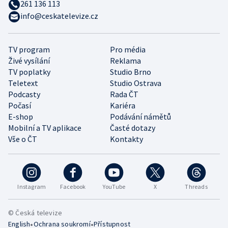
261 136 113
info@ceskatelevize.cz
TV program
Pro média
Živé vysílání
Reklama
TV poplatky
Studio Brno
Teletext
Studio Ostrava
Podcasty
Rada ČT
Počasí
Kariéra
E-shop
Podávání námětů
Mobilní a TV aplikace
Časté dotazy
Vše o ČT
Kontakty
Instagram
Facebook
YouTube
X
Threads
© Česká televize
•
•
English
Ochrana soukromí
Přístupnost