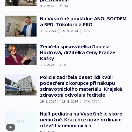
3. 2. 2025
|
ČT24
Na Vysočině povládne ANO, SOCDEM
a SPD, Trikolora a PRO
27. 9. 2024
27. 9. 2024
|
ČTK
Zemřela spisovatelka Daniela
Hodrová, držitelka Ceny Franze
Kafky
1. 9. 2024
|
ČTK
Policie zadržela deset lidí kvůli
podezření z korupce při nákupu
zdravotnického materiálu, Krajská
zdravotní odvolala ředitele
19. 2. 2024
19. 2. 2024
|
ČTK
,
ČT24
Najít pediatra na Vysočině je skoro
nemožné. Kraj chce nové ordinace
otevřít v nemocnicích
8. 3. 2023
|