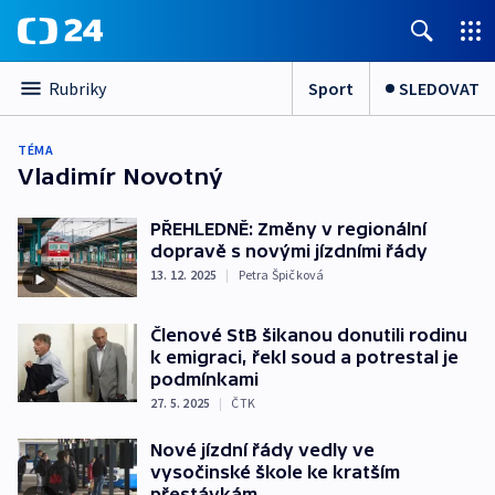
Sport
SLEDOVAT
Rubriky
TÉMA
Vladimír Novotný
PŘEHLEDNĚ: Změny v regionální
dopravě s novými jízdními řády
13. 12. 2025
|
Petra Špičková
Členové StB šikanou donutili rodinu
k emigraci, řekl soud a potrestal je
podmínkami
27. 5. 2025
|
ČTK
Nové jízdní řády vedly ve
vysočinské škole ke kratším
přestávkám