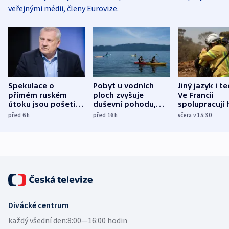
veřejnými médii, členy Eurovize.
Spekulace o
Pobyt u vodních
Jiný jazyk i t
přímém ruském
ploch zvyšuje
Ve Francii
útoku jsou pošetilé,
duševní pohodu,
spolupracují h
míní estonský
ukázala
různých zemí
před 6
h
před 16
h
včera v 15:30
bezpečnostní
mezinárodní studie
expert
Divácké centrum
každý všední den:
8:00—16:00 hodin