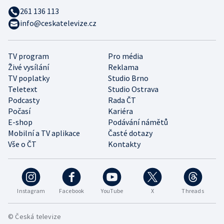
261 136 113
info@ceskatelevize.cz
TV program
Pro média
Živé vysílání
Reklama
TV poplatky
Studio Brno
Teletext
Studio Ostrava
Podcasty
Rada ČT
Počasí
Kariéra
E-shop
Podávání námětů
Mobilní a TV aplikace
Časté dotazy
Vše o ČT
Kontakty
Instagram
Facebook
YouTube
X
Threads
© Česká televize