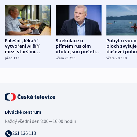
Falešní „lékaři“
Spekulace o
Pobyt u vodn
vytvoření AI šíří
přímém ruském
ploch zvyšuje
mezi staršími
útoku jsou pošetilé,
duševní poho
Poláky nebezpečné
míní estonský
ukázala
před 13
h
včera v 17:11
včera v 07:30
zdravotní rady
bezpečnostní
mezinárodní 
expert
Divácké centrum
každý všední den:
8:00—16:00 hodin
261 136 113