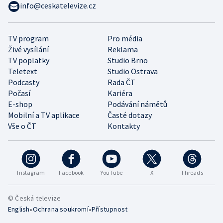
info@ceskatelevize.cz
TV program
Pro média
Živé vysílání
Reklama
TV poplatky
Studio Brno
Teletext
Studio Ostrava
Podcasty
Rada ČT
Počasí
Kariéra
E-shop
Podávání námětů
Mobilní a TV aplikace
Časté dotazy
Vše o ČT
Kontakty
Instagram
Facebook
YouTube
X
Threads
© Česká televize
•
•
English
Ochrana soukromí
Přístupnost