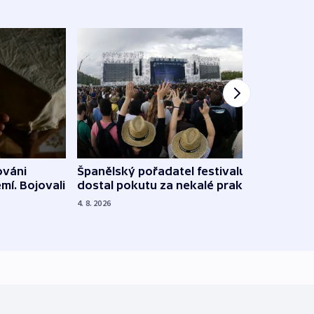
Španělský pořadatel festivalu
ováni
Lesn
dostal pokutu za nekalé praktiky
mí. Bojovali
dopa
zdrav
4. 8. 2026
4. 8. 20