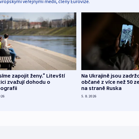
vropskými veřejnými médii, členy Eurovize.
íme zapojit ženy.“ Litevští
Na Ukrajině jsou zadrž
tici zvažují dohodu o
občané z více než 50 ze
ografii
na straně Ruska
026
5. 8. 2026