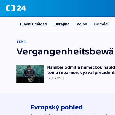
Hlavní události
Ukrajina
Volby
Domácí
TÉMA
Vergangenheitsbewä
Namibie odmítla německou nabídk
tomu reparace, vyzval prezident
12. 8. 2020
|
Evropský pohled