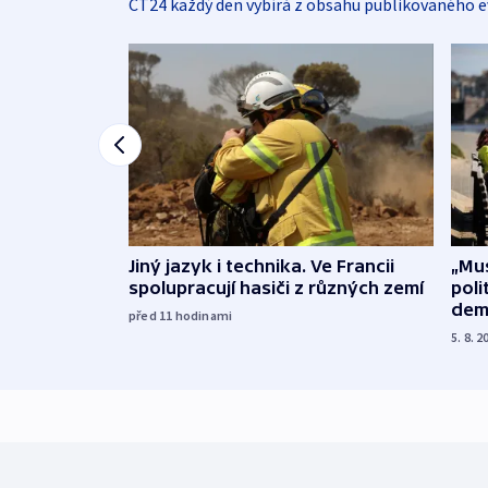
ČT24 každý den vybírá z obsahu publikovaného e
Jiný jazyk i technika. Ve Francii
„Mus
spolupracují hasiči z různých zemí
poli
dem
před 11
hodinami
5. 8. 2