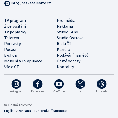
info@ceskatelevize.cz
TV program
Pro média
Živé vysílání
Reklama
TV poplatky
Studio Brno
Teletext
Studio Ostrava
Podcasty
Rada ČT
Počasí
Kariéra
E-shop
Podávání námětů
Mobilní a TV aplikace
Časté dotazy
Vše o ČT
Kontakty
Instagram
Facebook
YouTube
X
Threads
© Česká televize
•
•
English
Ochrana soukromí
Přístupnost