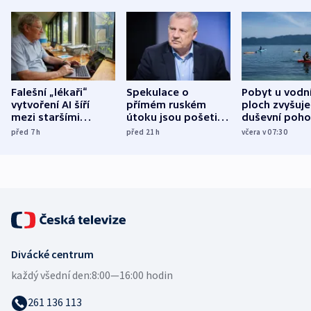
Falešní „lékaři“
Spekulace o
Pobyt u vodn
vytvoření AI šíří
přímém ruském
ploch zvyšuje
mezi staršími
útoku jsou pošetilé,
duševní poho
Poláky nebezpečné
míní estonský
ukázala
před 7
h
před 21
h
včera v 07:30
zdravotní rady
bezpečnostní
mezinárodní 
expert
Divácké centrum
každý všední den:
8:00—16:00 hodin
261 136 113