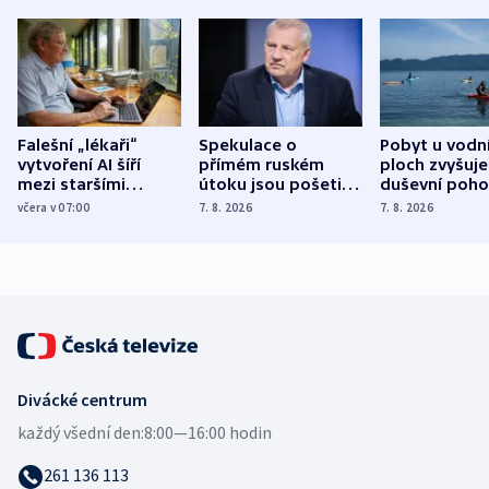
Falešní „lékaři“
Spekulace o
Pobyt u vodn
vytvoření AI šíří
přímém ruském
ploch zvyšuje
mezi staršími
útoku jsou pošetilé,
duševní poho
Poláky nebezpečné
míní estonský
ukázala
včera v 07:00
7. 8. 2026
7. 8. 2026
zdravotní rady
bezpečnostní
mezinárodní 
expert
Divácké centrum
každý všední den:
8:00—16:00 hodin
261 136 113