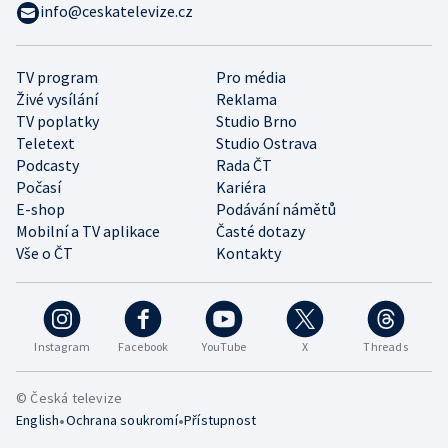
info@ceskatelevize.cz
TV program
Pro média
Živé vysílání
Reklama
TV poplatky
Studio Brno
Teletext
Studio Ostrava
Podcasty
Rada ČT
Počasí
Kariéra
E-shop
Podávání námětů
Mobilní a TV aplikace
Časté dotazy
Vše o ČT
Kontakty
Instagram
Facebook
YouTube
X
Threads
© Česká televize
•
•
English
Ochrana soukromí
Přístupnost