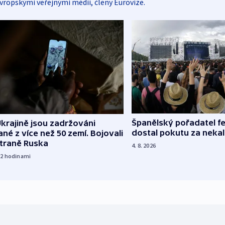
vropskými veřejnými médii, členy Eurovize.
Španělský pořadatel fe
krajině jsou zadržováni
dostal pokutu za nekal
né z více než 50 zemí. Bojovali
straně Ruska
4. 8. 2026
12
hodinami