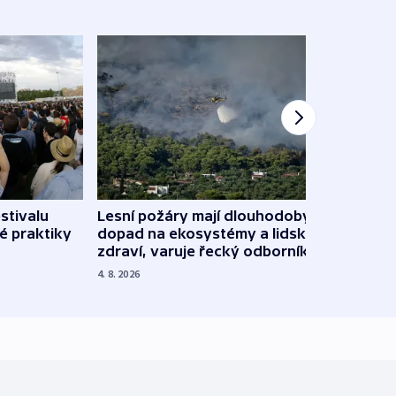
stivalu
Lesní požáry mají dlouhodobý
Ukraj
é praktiky
dopad na ekosystémy a lidské
Franc
zdraví, varuje řecký odborník
požá
4. 8. 2026
3. 8. 20