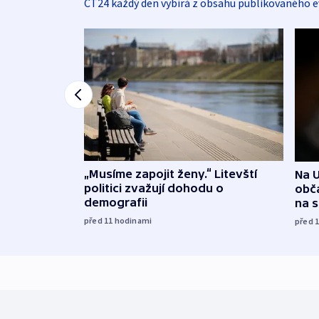
ČT24 každý den vybírá z obsahu publikovaného e
„Musíme zapojit ženy.“ Litevští
Na U
politici zvažují dohodu o
obča
demografii
na 
před 11
hodinami
před 