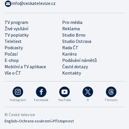
info@ceskatelevize.cz
TV program
Pro média
Živé vysílání
Reklama
TV poplatky
Studio Brno
Teletext
Studio Ostrava
Podcasty
Rada ČT
Počasí
Kariéra
E-shop
Podávání námětů
Mobilní a TV aplikace
Časté dotazy
Vše o ČT
Kontakty
Instagram
Facebook
YouTube
X
Threads
© Česká televize
•
•
English
Ochrana soukromí
Přístupnost