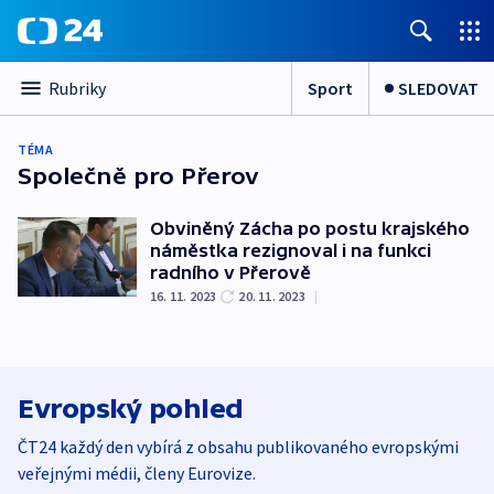
Sport
SLEDOVAT
Rubriky
TÉMA
Společně pro Přerov
Obviněný Zácha po postu krajského
náměstka rezignoval i na funkci
radního v Přerově
16. 11. 2023
20. 11. 2023
|
Evropský pohled
ČT24 každý den vybírá z obsahu publikovaného evropskými
veřejnými médii, členy Eurovize.