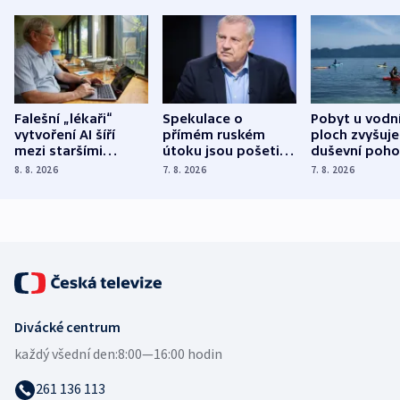
Falešní „lékaři“
Spekulace o
Pobyt u vodn
vytvoření AI šíří
přímém ruském
ploch zvyšuje
mezi staršími
útoku jsou pošetilé,
duševní poho
Poláky nebezpečné
míní estonský
ukázala
8. 8. 2026
7. 8. 2026
7. 8. 2026
zdravotní rady
bezpečnostní
mezinárodní 
expert
Divácké centrum
každý všední den:
8:00—16:00 hodin
261 136 113