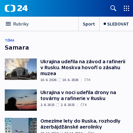
Sport
SLEDOVAT
Rubriky
TÉMA
Samara
Ukrajina udeřila na závod a rafinerii
v Rusku. Moskva hovoří o zásahu
muzea
10. 6. 2026
10. 6. 2026
|
ČTK
Ukrajina v noci udeřila drony na
továrny a rafinerie v Rusku
2. 8. 2025
2. 8. 2025
|
ČTK
Omezíme lety do Ruska, rozhodly
ázerbájdžánské aerolinky