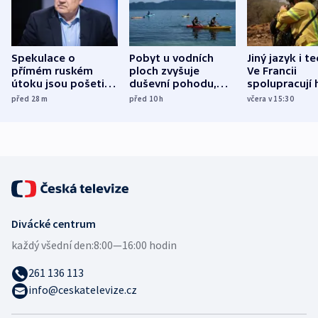
Spekulace o
Pobyt u vodních
Jiný jazyk i t
přímém ruském
ploch zvyšuje
Ve Francii
útoku jsou pošetilé,
duševní pohodu,
spolupracují h
míní estonský
ukázala
různých zemí
před 28
m
před 10
h
včera v 15:30
bezpečnostní
mezinárodní studie
expert
Divácké centrum
každý všední den:
8:00—16:00 hodin
261 136 113
info@ceskatelevize.cz