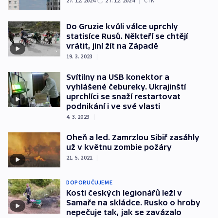
27. 12. 2024
27. 12. 2024
|
ČTK
Do Gruzie kvůli válce uprchly
statisíce Rusů. Někteří se chtějí
vrátit, jiní žít na Západě
19. 3. 2023
|
Svítilny na USB konektor a
vyhlášené čebureky. Ukrajinští
uprchlíci se snaží restartovat
podnikání i ve své vlasti
4. 3. 2023
|
Oheň a led. Zamrzlou Sibiř zasáhly
už v květnu zombie požáry
21. 5. 2021
|
DOPORUČUJEME
Kosti českých legionářů leží v
Samaře na skládce. Rusko o hroby
nepečuje tak, jak se zavázalo