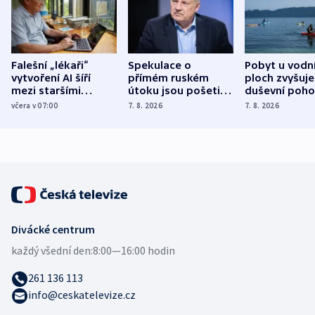
Falešní „lékaři“
Spekulace o
Pobyt u vodn
vytvoření AI šíří
přímém ruském
ploch zvyšuje
mezi staršími
útoku jsou pošetilé,
duševní poho
Poláky nebezpečné
míní estonský
ukázala
včera v 07:00
7. 8. 2026
7. 8. 2026
zdravotní rady
bezpečnostní
mezinárodní 
expert
Divácké centrum
každý všední den:
8:00—16:00 hodin
261 136 113
info@ceskatelevize.cz