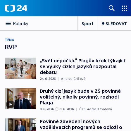
Sport
SLEDOVAT
Rubriky
TÉMA
RVP
„Svět nepočká.“ Plagův krok týkající
se výuky cizích jazyků rozpoutal
debatu
24. 6. 2026
|
Andrea Gričová
Druhý cizí jazyk bude v ZŠ povinně
volitelný, nikoliv povinný, rozhodl
Plaga
9. 6. 2026
9. 6. 2026
|
ČTK
,
Adéla Davidová
Povinné zavedení nových
vzdělávacích programů se odloží o