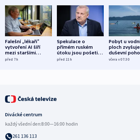
Falešní „lékaři“
Spekulace o
Pobyt u vodn
vytvoření AI šíří
přímém ruském
ploch zvyšuje
mezi staršími
útoku jsou pošetilé,
duševní poho
Poláky nebezpečné
míní estonský
ukázala
před 7
h
před 21
h
včera v 07:30
zdravotní rady
bezpečnostní
mezinárodní 
expert
Divácké centrum
každý všední den:
8:00—16:00 hodin
261 136 113