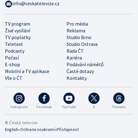
info@ceskatelevize.cz
TV program
Pro média
Živé vysílání
Reklama
TV poplatky
Studio Brno
Teletext
Studio Ostrava
Podcasty
Rada ČT
Počasí
Kariéra
E-shop
Podávání námětů
Mobilní a TV aplikace
Časté dotazy
Vše o ČT
Kontakty
Instagram
Facebook
YouTube
X
Threads
© Česká televize
•
•
English
Ochrana soukromí
Přístupnost