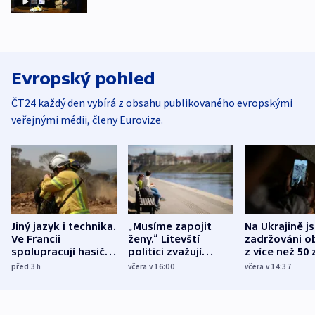
Evropský pohled
ČT24 každý den vybírá z obsahu publikovaného evropskými
veřejnými médii, členy Eurovize.
Jiný jazyk i technika.
„Musíme zapojit
Na Ukrajině j
Ve Francii
ženy.“ Litevští
zadržováni o
spolupracují hasiči z
politici zvažují
z více než 50 
různých zemí
dohodu o
Bojovali na s
před 3
h
včera v 16:00
včera v 14:37
demografii
Ruska