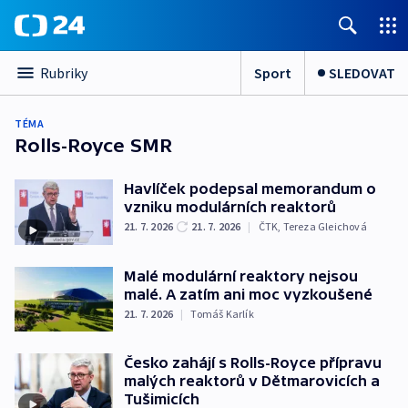
Sport
SLEDOVAT
Rubriky
TÉMA
Rolls-Royce SMR
Havlíček podepsal memorandum o
vzniku modulárních reaktorů
21. 7. 2026
21. 7. 2026
|
ČTK
,
Tereza Gleichová
Malé modulární reaktory nejsou
malé. A zatím ani moc vyzkoušené
21. 7. 2026
|
Tomáš Karlík
Česko zahájí s Rolls-Royce přípravu
malých reaktorů v Dětmarovicích a
Tušimicích