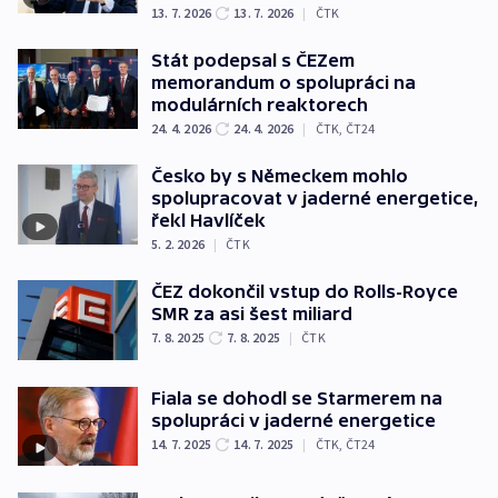
13. 7. 2026
13. 7. 2026
|
ČTK
Stát podepsal s ČEZem
memorandum o spolupráci na
modulárních reaktorech
24. 4. 2026
24. 4. 2026
|
ČTK
,
ČT24
Česko by s Německem mohlo
spolupracovat v jaderné energetice,
řekl Havlíček
5. 2. 2026
|
ČTK
ČEZ dokončil vstup do Rolls-Royce
SMR za asi šest miliard
7. 8. 2025
7. 8. 2025
|
ČTK
Fiala se dohodl se Starmerem na
spolupráci v jaderné energetice
14. 7. 2025
14. 7. 2025
|
ČTK
,
ČT24