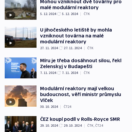
Mohou vzniknout dvě továrny pro
malé modulární reaktory
5. 12. 2024
5. 12. 2024
|
ČTK
U jihočeského letiště by mohla
vzniknout továrna na malé
modulární reaktory
27. 11. 2024
27. 11. 2024
|
ČTK
Míru je třeba dosáhnout silou, řekl
Zelenskyj v Budapešti
7. 11. 2024
7. 11. 2024
|
ČTK
Modulární reaktory mají velkou
budoucnost, věří ministr průmyslu
Vlček
30. 10. 2024
|
ČT24
ČEZ koupí podíl v Rolls-Royce SMR
29. 10. 2024
29. 10. 2024
|
ČTK
,
ČT24