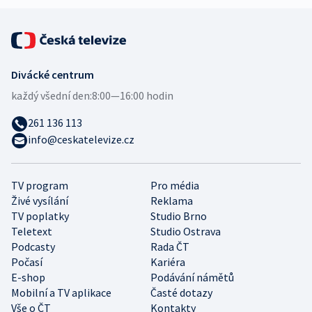
Divácké centrum
každý všední den:
8:00—16:00 hodin
261 136 113
info@ceskatelevize.cz
TV program
Pro média
Živé vysílání
Reklama
TV poplatky
Studio Brno
Teletext
Studio Ostrava
Podcasty
Rada ČT
Počasí
Kariéra
E-shop
Podávání námětů
Mobilní a TV aplikace
Časté dotazy
Vše o ČT
Kontakty