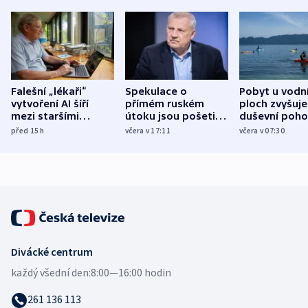
Falešní „lékaři“
Spekulace o
Pobyt u vodn
vytvoření AI šíří
přímém ruském
ploch zvyšuje
mezi staršími
útoku jsou pošetilé,
duševní poho
Poláky nebezpečné
míní estonský
ukázala
před 15
h
včera v 17:11
včera v 07:30
zdravotní rady
bezpečnostní
mezinárodní 
expert
Divácké centrum
každý všední den:
8:00—16:00 hodin
261 136 113