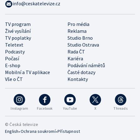
info@ceskatelevize.cz
TV program
Pro média
Živé vysílání
Reklama
TV poplatky
Studio Brno
Teletext
Studio Ostrava
Podcasty
Rada ČT
Počasí
Kariéra
E-shop
Podávání námětů
Mobilní a TV aplikace
Časté dotazy
Vše o ČT
Kontakty
Instagram
Facebook
YouTube
X
Threads
© Česká televize
•
•
English
Ochrana soukromí
Přístupnost