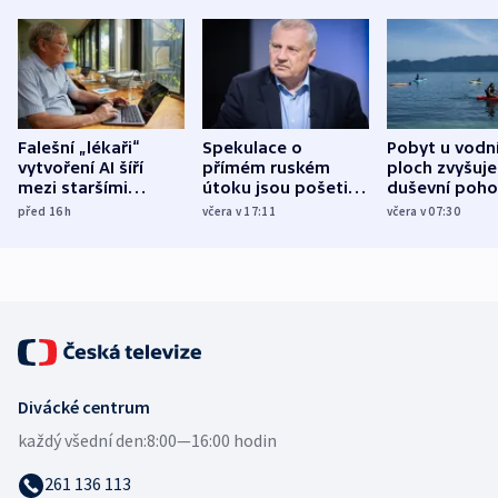
Falešní „lékaři“
Spekulace o
Pobyt u vodn
vytvoření AI šíří
přímém ruském
ploch zvyšuje
mezi staršími
útoku jsou pošetilé,
duševní poho
Poláky nebezpečné
míní estonský
ukázala
před 16
h
včera v 17:11
včera v 07:30
zdravotní rady
bezpečnostní
mezinárodní 
expert
Divácké centrum
každý všední den:
8:00—16:00 hodin
261 136 113