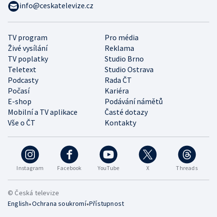
info@ceskatelevize.cz
TV program
Pro média
Živé vysílání
Reklama
TV poplatky
Studio Brno
Teletext
Studio Ostrava
Podcasty
Rada ČT
Počasí
Kariéra
E-shop
Podávání námětů
Mobilní a TV aplikace
Časté dotazy
Vše o ČT
Kontakty
Instagram
Facebook
YouTube
X
Threads
© Česká televize
•
•
English
Ochrana soukromí
Přístupnost