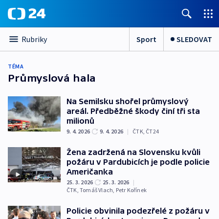
Sport
SLEDOVAT
Rubriky
TÉMA
Průmyslová hala
Na Semilsku shořel průmyslový
areál. Předběžné škody činí tři sta
milionů
9. 4. 2026
9. 4. 2026
|
ČTK
,
ČT24
Žena zadržená na Slovensku kvůli
požáru v Pardubicích je podle policie
Američanka
25. 3. 2026
25. 3. 2026
|
ČTK
,
Tomáš Vlach
,
Petr Kořínek
Policie obvinila podezřelé z požáru v