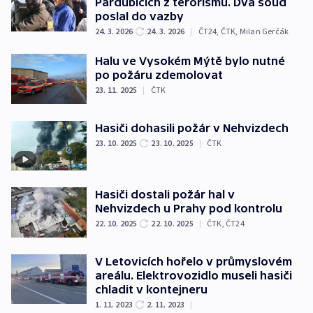
Pardubicích z terorismu. Dva soud
poslal do vazby
24. 3. 2026
24. 3. 2026
|
ČT24
,
ČTK
,
Milan Gerčák
Halu ve Vysokém Mýtě bylo nutné
po požáru zdemolovat
23. 11. 2025
|
ČTK
Hasiči dohasili požár v Nehvizdech
23. 10. 2025
23. 10. 2025
|
ČTK
Hasiči dostali požár hal v
Nehvizdech u Prahy pod kontrolu
22. 10. 2025
22. 10. 2025
|
ČTK
,
ČT24
V Letovicích hořelo v průmyslovém
areálu. Elektrovozidlo museli hasiči
chladit v kontejneru
1. 11. 2023
2. 11. 2023
|