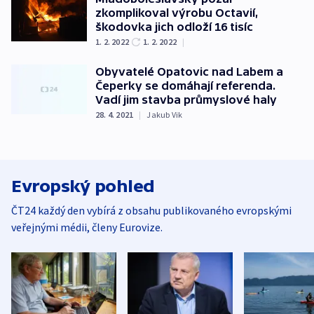
zkomplikoval výrobu Octavií,
škodovka jich odloží 16 tisíc
1. 2. 2022
1. 2. 2022
|
Obyvatelé Opatovic nad Labem a
Čeperky se domáhají referenda.
Vadí jim stavba průmyslové haly
28. 4. 2021
|
Jakub Vik
Evropský pohled
ČT24 každý den vybírá z obsahu publikovaného evropskými
veřejnými médii, členy Eurovize.