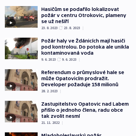
Hasičům se podařilo lokalizovat
požár v centru Otrokovic, plameny
se už nešíří
23. 8. 2023
23. 8. 2023
|
Požár haly ve Ždánicích mají hasiči
pod kontrolou. Do potoka ale unikla
kontaminovaná voda
9. 6. 2023
9. 6. 2023
|
Referendum o průmyslové hale se
může Opatovicím prodražit.
Developer požaduje 158 milionů
28. 2. 2023
|
Zastupitelstvo Opatovic nad Labem
přišlo o jednoho člena, radu obce
tak zvolit nesmí
21. 11. 2022
|
Mladoboleslavský požár