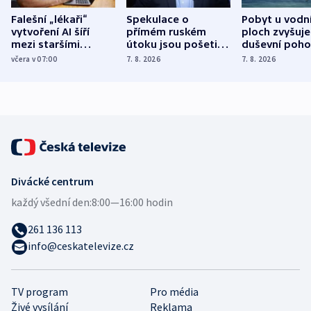
Falešní „lékaři“
Spekulace o
Pobyt u vodn
vytvoření AI šíří
přímém ruském
ploch zvyšuje
mezi staršími
útoku jsou pošetilé,
duševní poho
Poláky nebezpečné
míní estonský
ukázala
včera v 07:00
7. 8. 2026
7. 8. 2026
zdravotní rady
bezpečnostní
mezinárodní 
expert
Divácké centrum
každý všední den:
8:00—16:00 hodin
261 136 113
info@ceskatelevize.cz
TV program
Pro média
Živé vysílání
Reklama