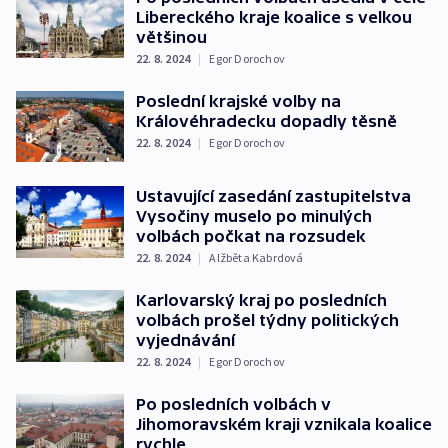
Libereckého kraje koalice s velkou
většinou
22. 8. 2024
|
Egor Dorochov
Poslední krajské volby na
Královéhradecku dopadly těsně
22. 8. 2024
|
Egor Dorochov
Ustavující zasedání zastupitelstva
Vysočiny muselo po minulých
volbách počkat na rozsudek
22. 8. 2024
|
Alžběta Kabrdová
Karlovarský kraj po posledních
volbách prošel týdny politických
vyjednávání
22. 8. 2024
|
Egor Dorochov
Po posledních volbách v
Jihomoravském kraji vznikala koalice
rychle