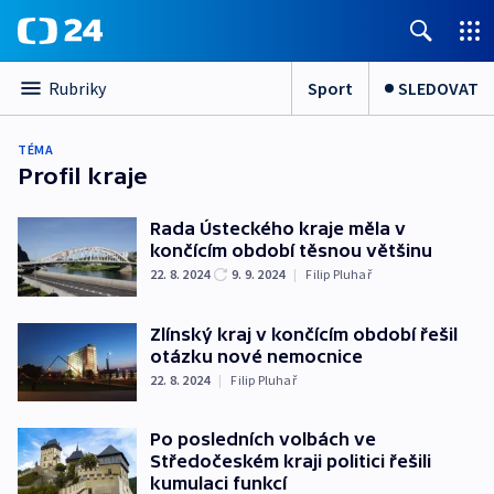
Sport
SLEDOVAT
Rubriky
TÉMA
Profil kraje
Rada Ústeckého kraje měla v
končícím období těsnou většinu
22. 8. 2024
9. 9. 2024
|
Filip Pluhař
Zlínský kraj v končícím období řešil
otázku nové nemocnice
22. 8. 2024
|
Filip Pluhař
Po posledních volbách ve
Středočeském kraji politici řešili
kumulaci funkcí