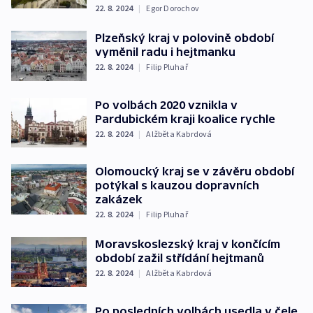
22. 8. 2024
|
Egor Dorochov
Plzeňský kraj v polovině období
vyměnil radu i hejtmanku
22. 8. 2024
|
Filip Pluhař
Po volbách 2020 vznikla v
Pardubickém kraji koalice rychle
22. 8. 2024
|
Alžběta Kabrdová
Olomoucký kraj se v závěru období
potýkal s kauzou dopravních
zakázek
22. 8. 2024
|
Filip Pluhař
Moravskoslezský kraj v končícím
období zažil střídání hejtmanů
22. 8. 2024
|
Alžběta Kabrdová
Po posledních volbách usedla v čele