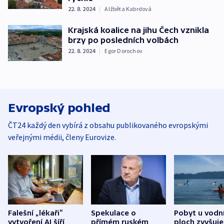
22. 8. 2024
|
Alžběta Kabrdová
Krajská koalice na jihu Čech vznikla
brzy po posledních volbách
22. 8. 2024
|
Egor Dorochov
Evropský pohled
ČT24 každý den vybírá z obsahu publikovaného evropskými
veřejnými médii, členy Eurovize.
Falešní „lékaři“
Spekulace o
Pobyt u vodn
vytvoření AI šíří
přímém ruském
ploch zvyšuje