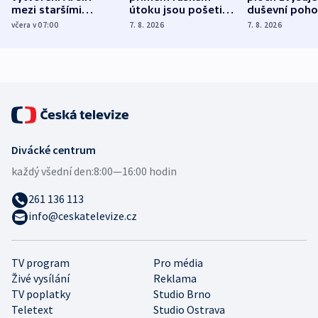
mezi staršími
útoku jsou pošetilé,
duševní poho
Poláky nebezpečné
míní estonský
ukázala
včera v 07:00
7. 8. 2026
7. 8. 2026
zdravotní rady
bezpečnostní
mezinárodní 
expert
Divácké centrum
každý všední den:
8:00—16:00 hodin
261 136 113
info@ceskatelevize.cz
TV program
Pro média
Živé vysílání
Reklama
TV poplatky
Studio Brno
Teletext
Studio Ostrava